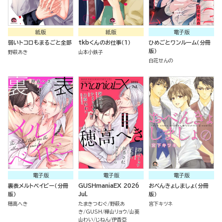
紙版
紙版
電子版
弱いトコロもまるごと全部
tkbくんのお仕事（１）
ひめごとワンルーム（分冊
版）
野萩あき
山本小鉄子
白花せんの
電子版
電子版
電子版
裏表メルトベイビー（分冊
GUSHmaniaEX 2026
おべんきょしましょ（分冊
版）
Jul.
版）
穂高へき
たまきつむぐ
野萩あ
宮下キツネ
き
GUSH
樺山リョウ
山葵
山わい
じねん
伊香亞