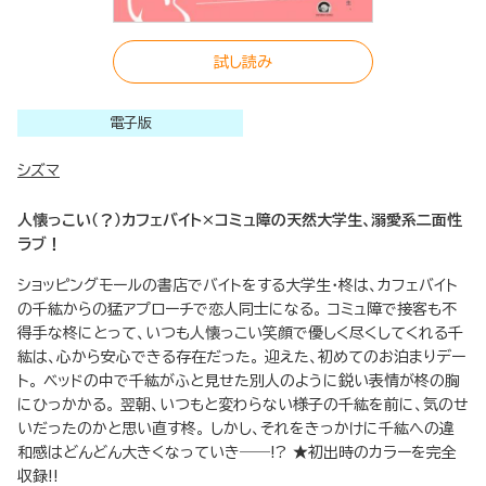
試し読み
電子版
シズマ
人懐っこい（？）カフェバイト×コミュ障の天然大学生、溺愛系二面性
ラブ！
ショッピングモールの書店でバイトをする大学生・柊は、カフェバイト
の千紘からの猛アプローチで恋人同士になる。 コミュ障で接客も不
得手な柊にとって、いつも人懐っこい笑顔で優しく尽くしてくれる千
紘は、心から安心できる存在だった。 迎えた、初めてのお泊まりデー
ト。 ベッドの中で千紘がふと見せた別人のように鋭い表情が柊の胸
にひっかかる。 翌朝、いつもと変わらない様子の千紘を前に、気のせ
いだったのかと思い直す柊。 しかし、それをきっかけに千紘への違
和感はどんどん大きくなっていき――!? ★初出時のカラーを完全
収録!!