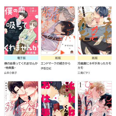
電子版
紙版
紙版
僕の血吸ってくれませんか
エンドマークの続きから
冷蔵庫にネギがあったカモ
-特典集-
カモ
伊香亞紀
山本小鉄子
三島ピタリ