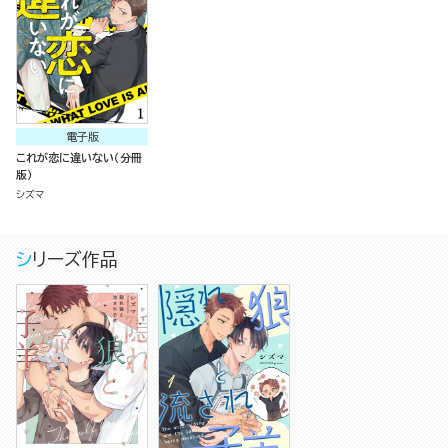
電子版
これが恋に違いない（分冊
版）
シズマ
シリーズ作品