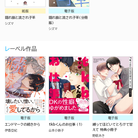
紙版
電子版
隠れ狼と流され子羊
隠れ狼と流され子羊（分冊
版）
シズマ
シズマ
レーベル作品
電子版
電子版
電子版
エンドマークの続きから
tkbくんのお仕事 （1）
縛ってほどいてとろけて甘
えて 特典小冊子
伊香亞紀
山本小鉄子
野萩あき