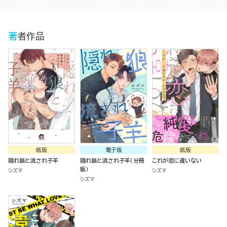
著者作品
紙版
電子版
紙版
隠れ狼と流され子羊
隠れ狼と流され子羊（分冊
これが恋に違いない
版）
シズマ
シズマ
シズマ