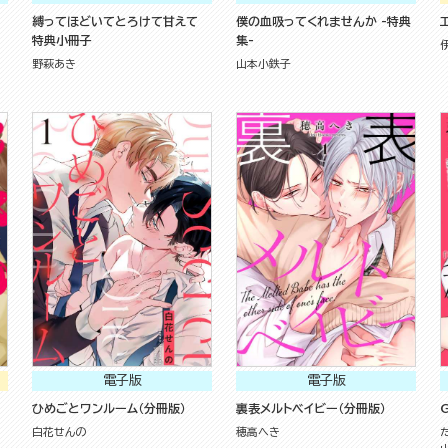
縛ってほどいてとろけて甘えて
僕の血吸ってくれませんか -特典
特典小冊子
集-
野萩あき
山本小鉄子
電子版
電子版
ひめごとワンルーム（分冊版）
裏表メルトベイビー（分冊版）
G
白花せんの
穂高へき