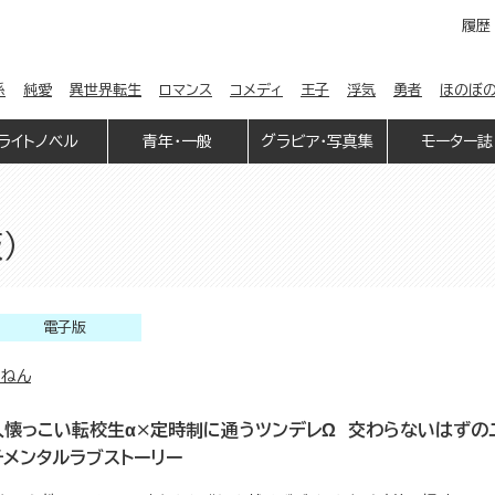
履歴
係
純愛
異世界転生
ロマンス
コメディ
王子
浮気
勇者
ほのぼ
ライトノベル
青年・一般
グラビア・写真集
モーター誌
）
電子版
じねん
人懐っこい転校生α×定時制に通うツンデレΩ 交わらないはずの
チメンタルラブストーリー