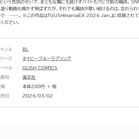
Ωという性別のせいで、まともな職にも就けずバイトもクビ寸前の颯詩。 S
き語り動画も鳴かず飛ばずだが、それでも颯詩が歌い続けるのは、忘れられ
で…――。 ※この作品は『GUSHmaniaEX 2026 Jan.』に収録さ
意ください。
ジャンル
BL
シリーズ
ネイビーブルーラブソング
レーベル
GUSH COMICS
出版社
海王社
定価
本体200円 ＋ 税
発売日
2026/03/02