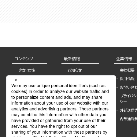
コンテンツ
最新情報
企業情報
少女・女性
お知らせ
会社概要
TL
フェア・イベント情
採用情報
報
BL
お問い合
書店様へ
ライトノベル
プライバシ
海外ライセンシー
シー
青年・一般
公式SNSアカウ
外部送信
グラビア・写真
ント
集
内部通報
作家一覧
モーター誌
Keyword list
SPECIAL