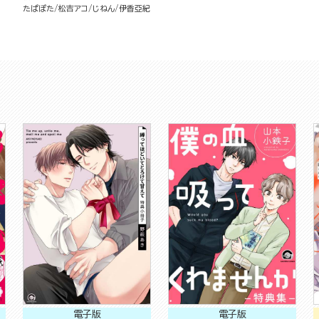
たぱぽた
松吉アコ
じねん
伊香亞紀
電子版
電子版