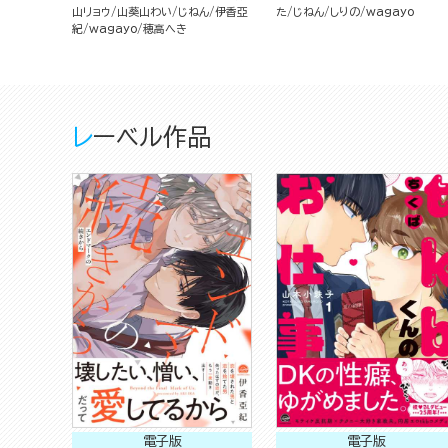
山リョウ
山葵山わい
じねん
伊香亞
た
じねん
しりの
wagayo
紀
wagayo
穂高へき
レーベル作品
電子版
電子版