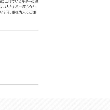
NSに上げているギターの弾
ない人ともう一度会うた
れています。重複購入にご注