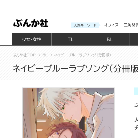
オフィス
三角関
人気キーワード
少女・女性
TL
BL
ぶんか社TOP
BL
ネイビーブルーラブソング（分冊版）
ネイビーブルーラブソング（分冊版