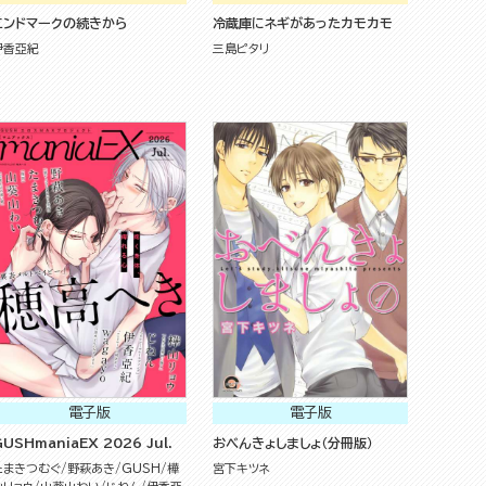
エンドマークの続きから
冷蔵庫にネギがあったカモカモ
伊香亞紀
三島ピタリ
電子版
電子版
USHmaniaEX 2026 Jul.
おべんきょしましょ（分冊版）
たまきつむぐ
野萩あき
GUSH
樺
宮下キツネ