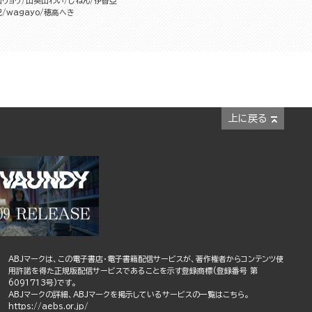
山リョウ
山葵山わい
じねん
伊香亞
紀
wagayo
穂高へき
上に戻る
ABJマークは、この電子書店・電子書籍配信サービスが、著作権者からコンテンツ使
用許諾を得た正規版配信サービスであることを示す登録商標(登録番号 第
6091713号)です。
ABJマークの詳細、ABJマークを掲示しているサービスの一覧はこちら。
https://aebs.or.jp/