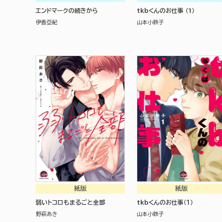
エンドマークの続きから
tkbくんのお仕事 （1）
伊香亞紀
山本小鉄子
紙版
紙版
弱いトコロもまるごと全部
tkbくんのお仕事（１）
野萩あき
山本小鉄子