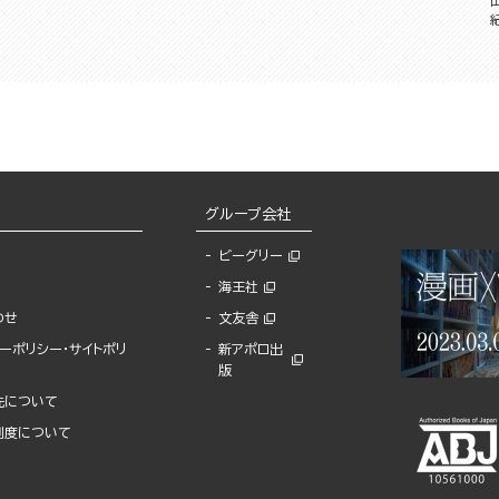
グループ会社
ビーグリー
海王社
わせ
文友舎
ーポリシー・サイトポリ
新アポロ出
版
先について
制度について