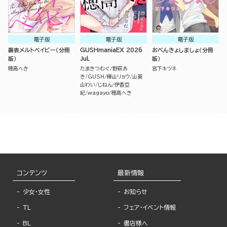
電子版
電子版
電子版
裏表メルトベイビー（分冊
GUSHmaniaEX 2026
おべんきょしましょ（分冊
版）
Jul.
版）
穂高へき
たまきつむぐ
野萩あ
宮下キツネ
き
GUSH
樺山リョウ
山葵
山わい
じねん
伊香亞
紀
wagayo
穂高へき
コンテンツ
最新情報
少女・女性
お知らせ
TL
フェア・イベント情報
BL
書店様へ