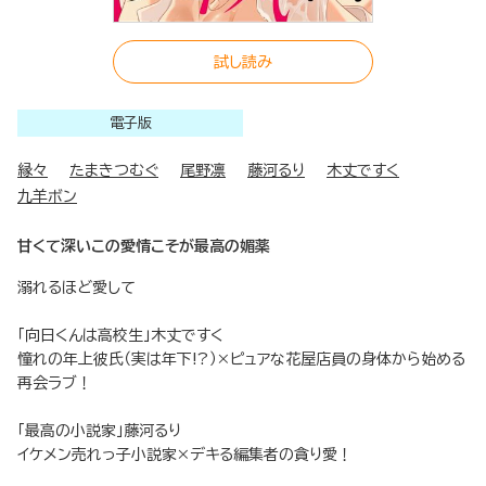
試し読み
電子版
縁々
たまきつむぐ
尾野凛
藤河るり
木丈ですく
九羊ボン
甘くて深いこの愛情こそが最高の媚薬
溺れるほど愛して
「向日くんは高校生」木丈ですく
憧れの年上彼氏（実は年下!?）×ピュアな花屋店員の身体から始める
再会ラブ！
「最高の小説家」藤河るり
イケメン売れっ子小説家×デキる編集者の貪り愛！