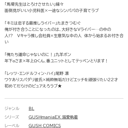
「馬場先生はとろけさせたい」縁々
面倒見がいい小児科医×一途なシンパパの子育てラブ
「キミは恋する最推しライバー」たまきつむぐ
俺が付き合うことになったのは、大好きなVライバー…の中の
人!? Vキャラ推し会社員×生意気な中の人 体から始まるお付き合
い
「俺たち運命じゃないのに！」九羊ボン
年下αさま×年上Ωくん、番ユニットとしてテッペンとります！
「レッツ・エンドルフィン・ハイ」尾野 凛
ワケありスパダリ彼氏×純粋無垢だけどエッチを頑張りたい22才
初めてだらけのピュアえろラブ★
ジャンル
BL
シリーズ
GUSHmaniaEX 溺愛執着
レーベル
GUSH COMICS