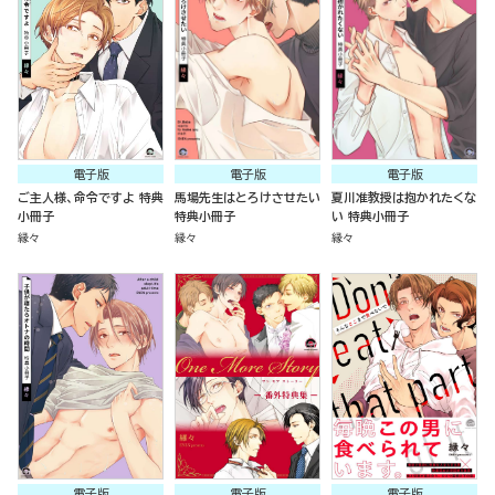
電子版
電子版
電子版
ご主人様、命令ですよ 特典
馬場先生はとろけさせたい
夏川准教授は抱かれたくな
小冊子
特典小冊子
い 特典小冊子
縁々
縁々
縁々
電子版
電子版
電子版