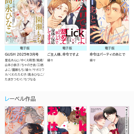
電子版
電子版
電子版
GUSH 2025年3月号
ご主人様、命令ですよ
命令はパーティのあとで
星名あんじ
ゆくえ萌葱
風緒
縁々
縁々
山本小鉄子
ちゃのき杏
三栖
よこ
園瀬もち
縁々
サガミワ
カ
くわたたむ子
高永ひなこ
たまきつむぐ
ちづなる
レーベル作品