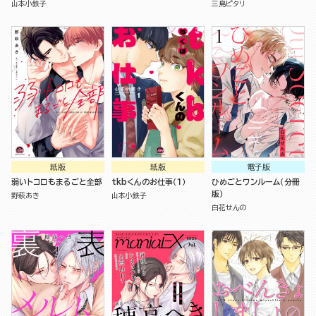
山本小鉄子
三島ピタリ
紙版
紙版
電子版
弱いトコロもまるごと全部
tkbくんのお仕事（１）
ひめごとワンルーム（分冊
版）
野萩あき
山本小鉄子
白花せんの