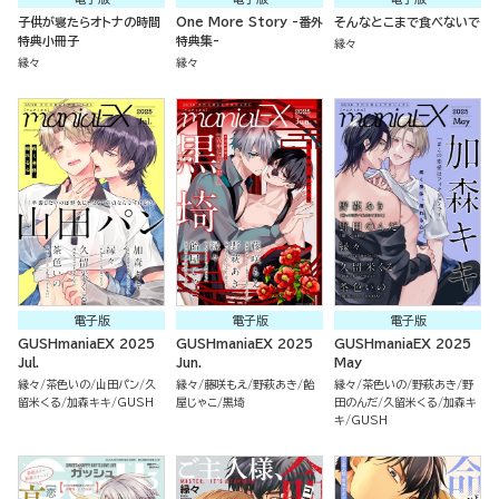
子供が寝たらオトナの時間
One More Story -番外
そんなとこまで食べないで
特典小冊子
特典集-
縁々
縁々
縁々
電子版
電子版
電子版
GUSHmaniaEX 2025
GUSHmaniaEX 2025
GUSHmaniaEX 2025
Jul.
Jun.
May
縁々
茶色いの
山田パン
久
縁々
藤咲もえ
野萩あき
飴
縁々
茶色いの
野萩あき
野
留米くる
加森キキ
GUSH
屋じゃこ
黒埼
田のんだ
久留米くる
加森キ
キ
GUSH