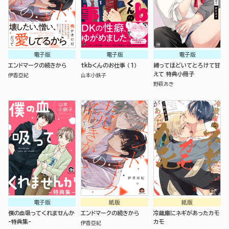
電子版
電子版
電子版
エンドマークの続きから
tkbくんのお仕事 （1）
縛ってほどいてとろけて甘
えて 特典小冊子
伊香亞紀
山本小鉄子
野萩あき
電子版
紙版
紙版
僕の血吸ってくれませんか
エンドマークの続きから
冷蔵庫にネギがあったカモ
-特典集-
カモ
伊香亞紀