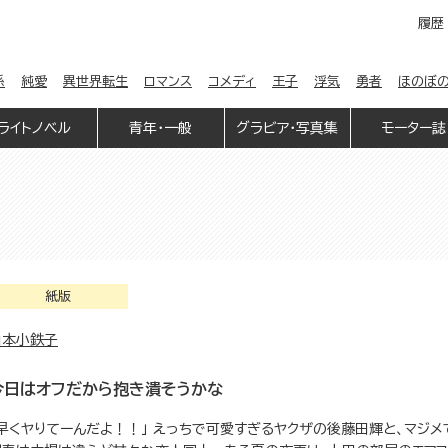
履歴
係
純愛
異世界転生
ロマンス
コメディ
王子
浮気
勇者
ほのぼ
ライトノベル
青年・一般
グラビア・写真集
モーター誌
紙版
山本小鉄子
今日はオフだから抱き潰そうかな
「早くヤりてーんだよ！！」 えっちで可愛すぎるヤクザの後藤田輝と、マジ