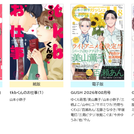
紙版
電子版
典
tkbくんのお仕事（１）
GUSH 2026年08月号
山本小鉄子
ゆくえ萌葱
美山薫子
山本小鉄子
三
栖よこ
山中ヒコ
サガミワカ
丹野ち
くわぶ
百瀬あん
左藤さなゆき
早寝
電灯
三島ピタリ
秋鮭こぐま
今井ゆ
うみ
他
やん