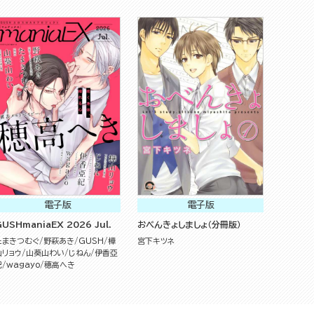
電子版
電子版
USHmaniaEX 2026 Jul.
おべんきょしましょ（分冊版）
たまきつむぐ
野萩あき
GUSH
樺
宮下キツネ
山リョウ
山葵山わい
じねん
伊香亞
紀
wagayo
穂高へき