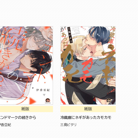
紙版
紙版
エンドマークの続きから
冷蔵庫にネギがあったカモカモ
伊香亞紀
三島ピタリ