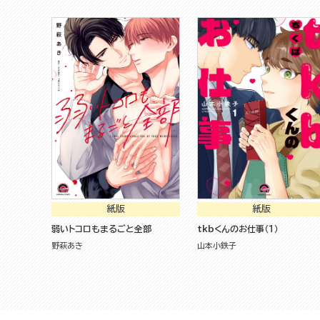
紙版
紙版
弱いトコロもまるごと全部
tkbくんのお仕事（１）
野萩あき
山本小鉄子