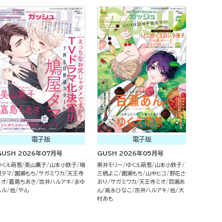
電子版
電子版
GUSH 2026年07月号
GUSH 2026年05月号
ゆくえ萌葱
美山薫子
山本小鉄子
鳩
黒井モリー
ゆくえ萌葱
山本小鉄子
屋タマ
園瀬もち
サガミワカ
天王寺
三栖よこ
園瀬もち
山中ヒコ
野花さ
ミオ
嘉島ちあき
吉井ハルアキ
まゆ
おり
サガミワカ
天王寺ミオ
百瀬あ
ハル
他
やん
ん
高永ひなこ
吉井ハルアキ
他
大
村あも