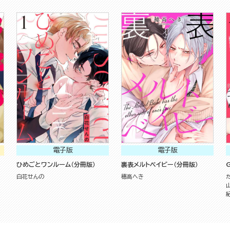
電子版
電子版
ひめごとワンルーム（分冊版）
裏表メルトベイビー（分冊版）
G
白花せんの
穂高へき