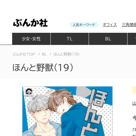
オフィス
三角関
人気キーワード
少女・女性
TL
BL
ぶんか社TOP
BL
ほんと野獣（１９）
ほんと野獣（１９）