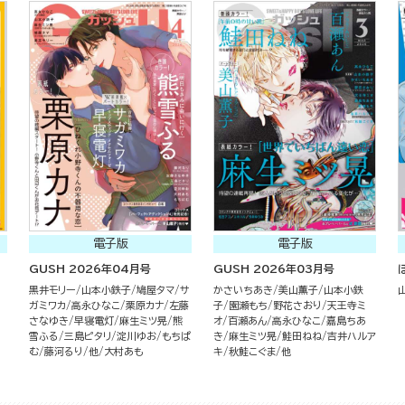
電子版
電子版
GUSH 2026年04月号
GUSH 2026年03月号
黒井モリー
山本小鉄子
鳩屋タマ
サ
かさいちあき
美山薫子
山本小鉄
ガミワカ
高永ひなこ
栗原カナ
左藤
子
園瀬もち
野花さおり
天王寺ミ
さなゆき
早寝電灯
麻生ミツ晃
熊
オ
百瀬あん
高永ひなこ
嘉島ちあ
雪ふる
三島ピタリ
淀川ゆお
もちぱ
き
麻生ミツ晃
鮭田ねね
吉井ハルア
む
藤河るり
他
大村あも
キ
秋鮭こぐま
他