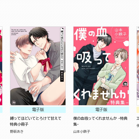
電子版
電子版
縛ってほどいてとろけて甘えて
僕の血吸ってくれませんか -特典
特典小冊子
集-
野萩あき
山本小鉄子