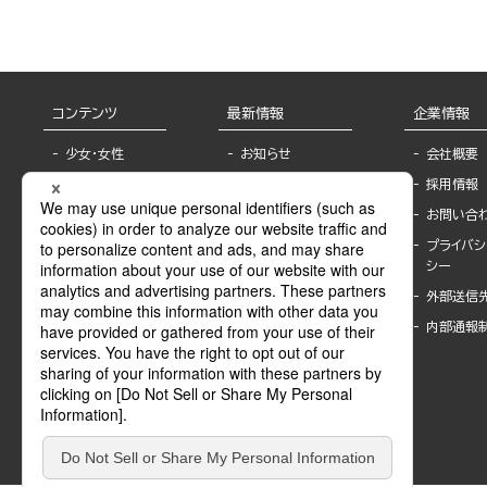
コンテンツ
最新情報
企業情報
少女・女性
お知らせ
会社概要
TL
フェア・イベント情
採用情報
報
BL
お問い合
書店様へ
ライトノベル
プライバシ
海外ライセンシー
シー
青年・一般
公式SNSアカウ
外部送信
グラビア・写真
ント
集
内部通報
作家一覧
モーター誌
Keyword list
SPECIAL
Author list
Sublicense
マンガよもん
が