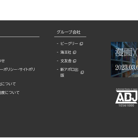
グループ会社
ビーグリー
海王社
わせ
文友舎
ーポリシー・サイトポリ
新アポロ出
版
先について
制度について