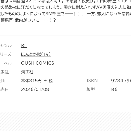
朝春は立場は違えど甘々な恋人同士。 ある夏の夜更け。上田の部屋のエアコ
然の熱帯夜に汗だくになってしまう。 暑さに耐えきれずAV男優の礼人に
難したものの、よりによってSM部屋で――！！！ 一方、恋人になった恋
の警察官・武内がついに……！？
ジャンル
BL
シリーズ
ほんと野獣（１９）
レーベル
GUSH COMICS
出版社
海王社
定価
本体815円 ＋ 税
ISBN
978479
発売日
2026/01/08
版型
B6