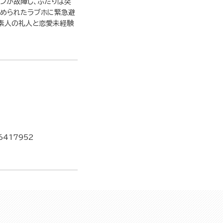
ンが故障し、ふたりは突
勧められたラブホに緊急避
愛素人の礼人と恋愛未経験
6417952