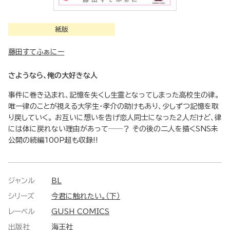
紙版
藤田すてふぁにー
さようなら、俺の大好きな人
事件に巻き込まれ、記憶を失くし生霊となってしまった高校生の律。
唯一律のことが視える大学生・孝介の助けもあり、少しずつ記憶を取
り戻していく。 お互いに想いを告げ恋人同士になった2人だけど、律
には体に戻れない理由があって──？ その後の二人を描くSNS未
公開の続編100P超も収録!!
ジャンル
BL
シリーズ
今君に触れたい。（下）
レーベル
GUSH COMICS
出版社
海王社