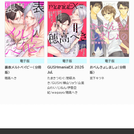
電子版
電子版
電子版
裏表メルトベイビー（分冊
GUSHmaniaEX 2026
おべんきょしましょ（分冊
版）
Jul.
版）
穂高へき
たまきつむぐ
野萩あ
宮下キツネ
き
GUSH
樺山リョウ
山葵
山わい
じねん
伊香亞
紀
wagayo
穂高へき