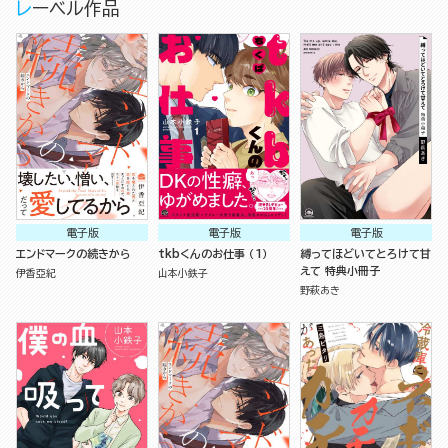
レーベル作品
電子版
電子版
電子版
エンドマークの続きから
tkbくんのお仕事 （1）
縛ってほどいてとろけて甘
えて 特典小冊子
伊香亞紀
山本小鉄子
野萩あき