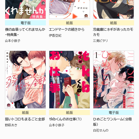
電子版
紙版
紙版
僕の血吸ってくれませんか
エンドマークの続きから
冷蔵庫にネギがあったカモ
-特典集-
カモ
伊香亞紀
山本小鉄子
三島ピタリ
紙版
紙版
電子版
弱いトコロもまるごと全部
tkbくんのお仕事（１）
ひめごとワンルーム（分冊
版）
野萩あき
山本小鉄子
白花せんの