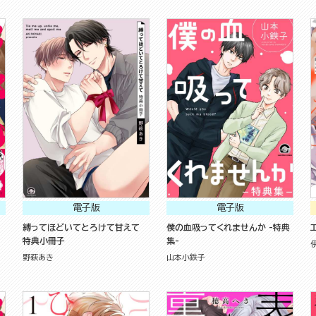
電子版
電子版
縛ってほどいてとろけて甘えて
僕の血吸ってくれませんか -特典
特典小冊子
集-
野萩あき
山本小鉄子