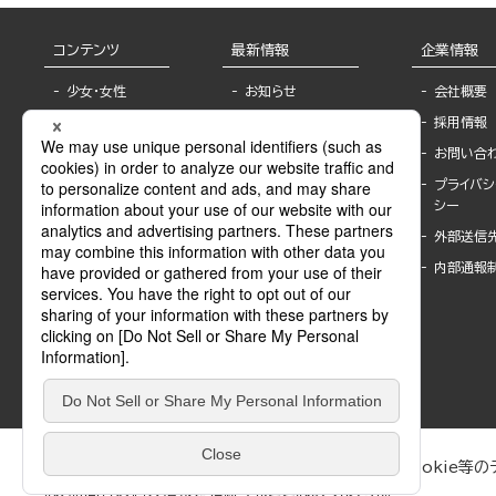
コンテンツ
最新情報
企業情報
少女・女性
お知らせ
会社概要
TL
フェア・イベント情
採用情報
報
BL
お問い合
書店様へ
ライトノベル
プライバシ
海外ライセンシー
シー
青年・一般
公式SNSアカウ
外部送信
グラビア・写真
ント
集
内部通報
作家一覧
モーター誌
Keyword list
SPECIAL
Author list
Sublicense
マンガよもん
が
試し読み
ぶんか社が運営するサイトでは、利便性向上のためにCookie等のデ
は、訪問者の個人情報を追跡することはありません。