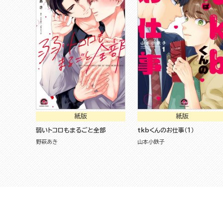
紙版
紙版
弱いトコロもまるごと全部
tkbくんのお仕事（１）
野萩あき
山本小鉄子