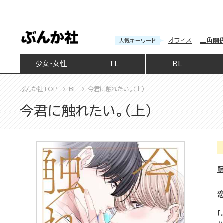
オフィス
三角関
人気キーワード
少女・女性
TL
BL
ぶんか社TOP
BL
今君に触れたい。（上）
今君に触れたい。（上）