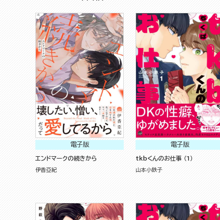
電子版
電子版
エンドマークの続きから
tkbくんのお仕事 （1）
伊香亞紀
山本小鉄子