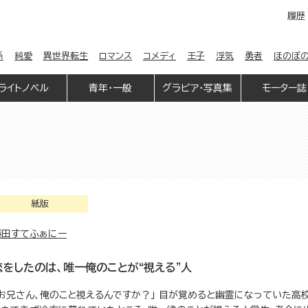
履歴
係
純愛
異世界転生
ロマンス
コメディ
王子
浮気
勇者
ほのぼ
ライトノベル
青年・一般
グラビア・写真集
モーター誌
紙版
藤田すてふぁにー
恋をしたのは、唯一俺のことが“視える”人
「お兄さん、俺のこと視えるんですか？」 目が覚めると幽霊になっていた高