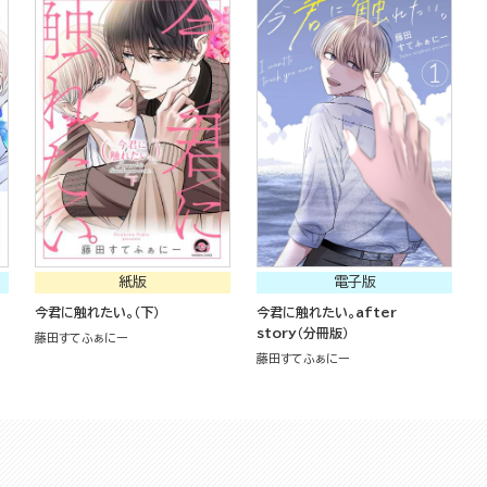
紙版
電子版
今君に触れたい。（下）
今君に触れたい。after
story（分冊版）
藤田すてふぁにー
藤田すてふぁにー