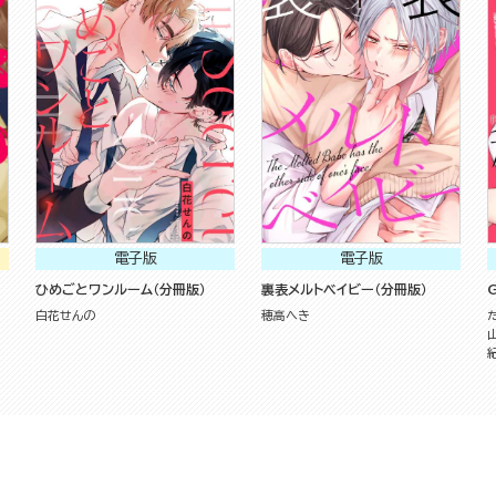
電子版
電子版
ひめごとワンルーム（分冊版）
裏表メルトベイビー（分冊版）
G
白花せんの
穂高へき