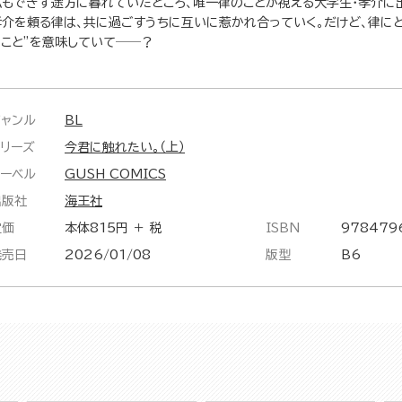
仏もできず途方に暮れていたところ、唯一律のことが視える大学生・孝介に出
孝介を頼る律は、共に過ごすうちに互いに惹かれ合っていく。だけど、律に
ること”を意味していて──？
ジャンル
BL
シリーズ
今君に触れたい。（上）
レーベル
GUSH COMICS
出版社
海王社
定価
本体815円 ＋ 税
ISBN
978479
発売日
2026/01/08
版型
B6