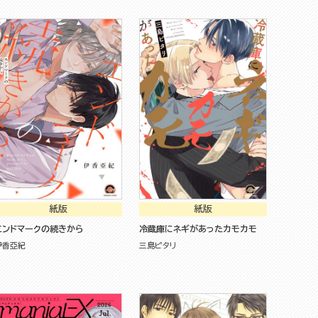
紙版
紙版
エンドマークの続きから
冷蔵庫にネギがあったカモカモ
伊香亞紀
三島ピタリ