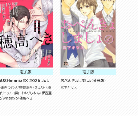
電子版
電子版
USHmaniaEX 2026 Jul.
おべんきょしましょ（分冊版）
たまきつむぐ
野萩あき
GUSH
樺
宮下キツネ
山リョウ
山葵山わい
じねん
伊香亞
紀
wagayo
穂高へき