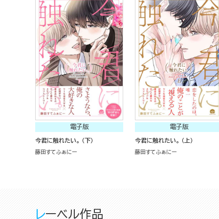
電子版
電子版
今君に触れたい。 （下）
今君に触れたい。 （上）
藤田すてふぁにー
藤田すてふぁにー
レーベル作品