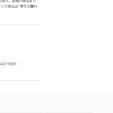
会う。 記憶が戻るまで
とって成仏は“孝介と離れ
6417891