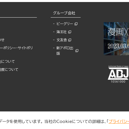
グループ会社
ビーグリー
海王社
わせ
文友舎
ーポリシー・サイトポリ
新アポロ出
版
先について
制度について
ータを使用しています。 当社のCookieについての詳細は、「
プライバシ