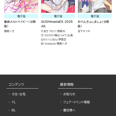
電子版
電子版
電子版
裏表メルトベイビー（分冊
GUSHmaniaEX 2026
おべんきょしましょ（分冊
版）
Jul.
版）
穂高へき
たまきつむぐ
野萩あ
宮下キツネ
き
GUSH
樺山リョウ
山葵
山わい
じねん
伊香亞
紀
wagayo
穂高へき
コンテンツ
最新情報
少女・女性
お知らせ
TL
フェア・イベント情報
BL
書店様へ