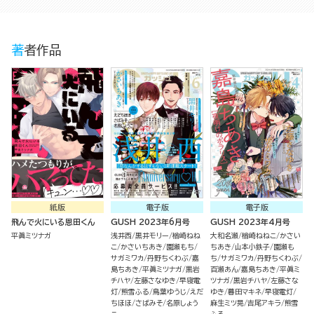
著者作品
紙版
電子版
電子版
飛んで火にいる恩田くん
GUSH 2023年6月号
GUSH 2023年4月号
平眞ミツナガ
浅井西
黒井モリー
楢崎ねね
大和名瀬
楢崎ねねこ
かさい
こ
かさいちあき
園瀬もち
ちあき
山本小鉄子
園瀬も
サガミワカ
丹野ちくわぶ
嘉
ち
サガミワカ
丹野ちくわぶ
島ちあき
平眞ミツナガ
黒岩
百瀬あん
嘉島ちあき
平眞ミ
チハヤ
左藤さなゆき
早寝電
ツナガ
黒岩チハヤ
左藤さな
灯
熊雪ふる
鳥葉ゆうじ
えだ
ゆき
暮田マキネ
早寝電灯
ちほほ
さばみそ
名原しょう
麻生ミツ晃
吉尾アキラ
熊雪