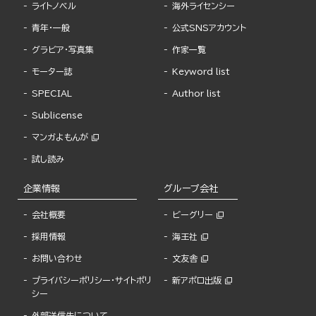
ライトノベル
海外ライセンシー
青年・一般
公式SNSアカウント
グラビア・写真集
作家一覧
モーター誌
Keyword list
SPECIAL
Author list
Sublicense
マンガよもんが
試し読み
企業情報
グループ会社
会社概要
ビーグリー
採用情報
海王社
お問い合わせ
文友舎
プライバシーポリシー・サイトポリ
新アポロ出版
シー
外部送信先について