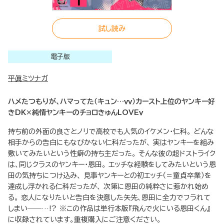
試し読み
電子版
平眞ミツナガ
ハメたつもりが、ハマってた（キュン…ｖｖ）カースト上位のヤンキー好
きDK×純情ヤンキーのチョロきゅんLOVEｖ
持ち前の外面の良さとノリで高校でも人気のイケメン・仁科。 どんな
相手からの告白にもなびかない仁科だったが、 実はヤンキーを組み
敷いてみたいという性癖の持ち主だった。 そんな彼の超ドストライク
は、同じクラスのヤンキー・恩田。 エッチな経験をしてみたいという恩
田の気持ちにつけ込み、 見事ヤンキーとの初エッチ（＝童貞卒業）を
達成し浮かれる仁科だったが、 次第に恩田の純粋さに惹かれ始め
る。 恋人になりたいと告白を決意した矢先、恩田に全力でフラれて
しまい――…!? ※この作品は単行本版『飛んで火にいる恩田くん』
に収録されています。重複購入にご注意ください。