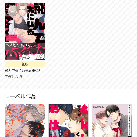
紙版
飛んで火にいる恩田くん
平眞ミツナガ
レーベル作品