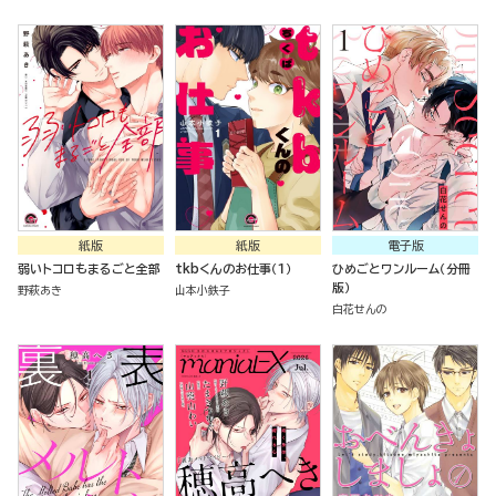
紙版
紙版
電子版
弱いトコロもまるごと全部
tkbくんのお仕事（１）
ひめごとワンルーム（分冊
版）
野萩あき
山本小鉄子
白花せんの