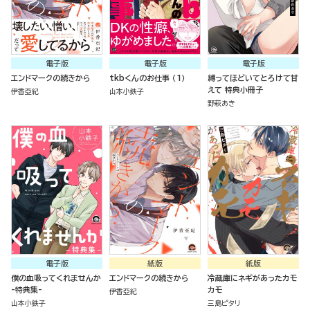
電子版
電子版
電子版
エンドマークの続きから
tkbくんのお仕事 （1）
縛ってほどいてとろけて甘
えて 特典小冊子
伊香亞紀
山本小鉄子
野萩あき
電子版
紙版
紙版
僕の血吸ってくれませんか
エンドマークの続きから
冷蔵庫にネギがあったカモ
-特典集-
カモ
伊香亞紀
山本小鉄子
三島ピタリ