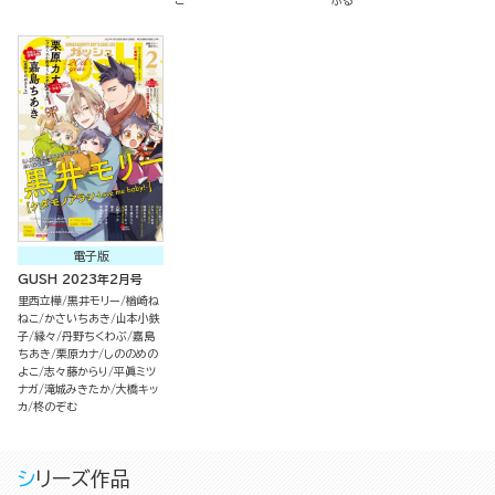
こ
ふる
電子版
GUSH 2023年2月号
里西立樺
黒井モリー
楢崎ね
ねこ
かさいちあき
山本小鉄
子
縁々
丹野ちくわぶ
嘉島
ちあき
栗原カナ
しののめの
よこ
志々藤からり
平眞ミツ
ナガ
滝城みきたか
大橋キッ
カ
柊のぞむ
シリーズ作品