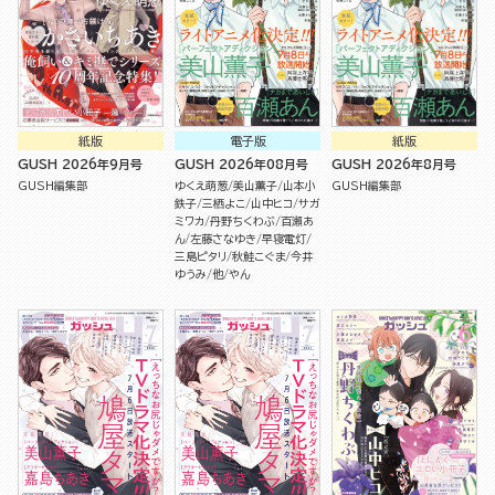
紙版
電子版
紙版
GUSH 2026年9月号
GUSH 2026年08月号
GUSH 2026年8月号
GUSH編集部
ゆくえ萌葱
美山薫子
山本小
GUSH編集部
鉄子
三栖よこ
山中ヒコ
サガ
ミワカ
丹野ちくわぶ
百瀬あ
ん
左藤さなゆき
早寝電灯
三島ピタリ
秋鮭こぐま
今井
ゆうみ
他
やん