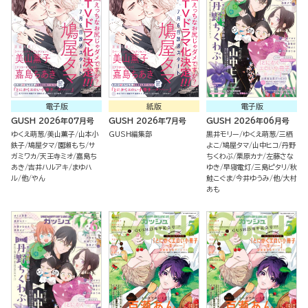
電子版
紙版
電子版
GUSH 2026年07月号
GUSH 2026年7月号
GUSH 2026年06月号
ゆくえ萌葱
美山薫子
山本小
GUSH編集部
黒井モリー
ゆくえ萌葱
三栖
鉄子
鳩屋タマ
園瀬もち
サ
よこ
鳩屋タマ
山中ヒコ
丹野
ガミワカ
天王寺ミオ
嘉島ち
ちくわぶ
栗原カナ
左藤さな
あき
吉井ハルアキ
まゆハ
ゆき
早寝電灯
三島ピタリ
秋
ル
他
やん
鮭こぐま
今井ゆうみ
他
大村
あも