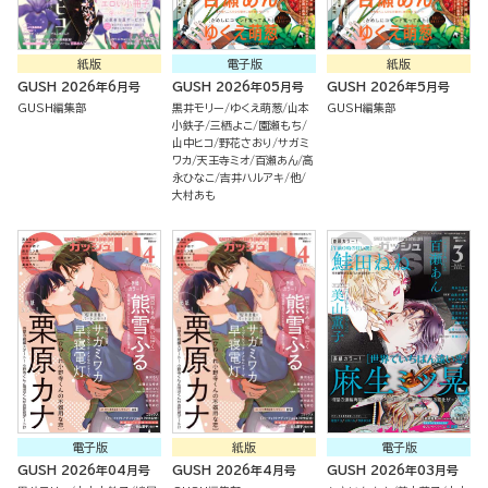
紙版
電子版
紙版
GUSH 2026年6月号
GUSH 2026年05月号
GUSH 2026年5月号
GUSH編集部
黒井モリー
ゆくえ萌葱
山本
GUSH編集部
小鉄子
三栖よこ
園瀬もち
山中ヒコ
野花さおり
サガミ
ワカ
天王寺ミオ
百瀬あん
高
永ひなこ
吉井ハルアキ
他
大村あも
電子版
紙版
電子版
GUSH 2026年04月号
GUSH 2026年4月号
GUSH 2026年03月号