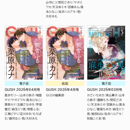
山中ヒコ
野花さおり
サガミ
ワカ
天王寺ミオ
百瀬あん
高
永ひなこ
吉井ハルアキ
他
大村あも
電子版
紙版
電子版
GUSH 2026年04月号
GUSH 2026年4月号
GUSH 2026年03月号
黒井モリー
山本小鉄子
鳩屋
GUSH編集部
かさいちあき
美山薫子
山本
タマ
サガミワカ
高永ひなこ
小鉄子
園瀬もち
野花さお
栗原カナ
左藤さなゆき
早寝
り
天王寺ミオ
百瀬あん
高永
電灯
麻生ミツ晃
熊雪ふる
ひなこ
嘉島ちあき
麻生ミツ
三島ピタリ
淀川ゆお
もちぱ
晃
鮭田ねね
吉井ハルアキ
む
藤河るり
他
大村あも
秋鮭こぐま
他