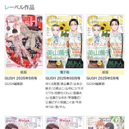
レーベル作品
紙版
電子版
紙版
GUSH 2026年9月号
GUSH 2026年08月号
GUSH 2026年8月号
GUSH編集部
ゆくえ萌葱
美山薫子
山本小
GUSH編集部
鉄子
三栖よこ
山中ヒコ
サガ
ミワカ
丹野ちくわぶ
百瀬あ
ん
左藤さなゆき
早寝電灯
三島ピタリ
秋鮭こぐま
今井
ゆうみ
他
やん