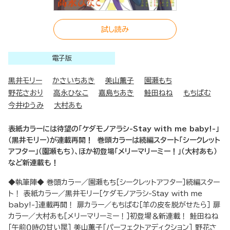
試し読み
電子版
黒井モリー
かさいちあき
美山薫子
園瀬もち
野花さおり
高永ひなこ
嘉島ちあき
鮭田ねね
もちぱむ
今井ゆうみ
大村あも
表紙カラーには待望の「ケダモノアラシ-Stay with me baby!-」
（黒井モリー）が連載再開！ 巻頭カラーは続編スタート「シークレット
アフター」（園瀬もち）、ほか初登場「メリーマリーミー！」（大村あも）
など新連載も！
◆執筆陣◆ 巻頭カラー／園瀬もち［シークレットアフター］続編スター
ト！ 表紙カラー／黒井モリー［ケダモノアラシ-Stay with me
baby!-］連載再開！ 扉カラー／もちぱむ［羊の皮を脱がせたら］ 扉
カラー／大村あも［メリーマリーミー！］初登場＆新連載！ 鮭田ねね
［午前０時の甘い罠］ 美山薫子［パーフェクトアディクション］ 野花さ