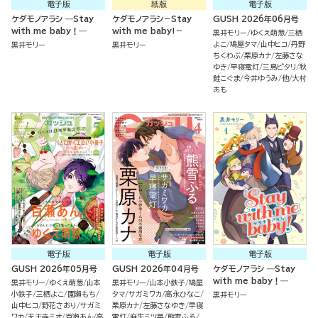
電子版
紙版
電子版
ケダモノアラシ ―Stay
ケダモノアラシ－Stay
GUSH 2026年06月号
with me baby！―
with me baby!－
黒井モリー
ゆくえ萌葱
三栖
よこ
鳩屋タマ
山中ヒコ
丹野
黒井モリー
黒井モリー
ちくわぶ
栗原カナ
左藤さな
ゆき
早寝電灯
三島ピタリ
秋
鮭こぐま
今井ゆうみ
他
大村
あも
電子版
電子版
電子版
GUSH 2026年05月号
GUSH 2026年04月号
ケダモノアラシ ―Stay
with me baby！―
黒井モリー
ゆくえ萌葱
山本
黒井モリー
山本小鉄子
鳩屋
小鉄子
三栖よこ
園瀬もち
タマ
サガミワカ
高永ひなこ
黒井モリー
山中ヒコ
野花さおり
サガミ
栗原カナ
左藤さなゆき
早寝
ワカ
天王寺ミオ
百瀬あん
高
電灯
麻生ミツ晃
熊雪ふる