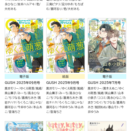
永ひなこ
吉井ハルアキ
他
三島ピタリ
淀川ゆお
もちぱ
大村あも
む
藤河るり
他
大村あも
電子版
紙版
電子版
GUSH 2025年09月号
GUSH 2025年9月号
GUSH 2025年7月号
黒井モリー
ゆくえ萌葱
風緒
黒井モリー
ゆくえ萌葱
風緒
黒井モリー
黒木えぬこ
ゆく
美山薫子
みーち
高永ひな
美山薫子
みーち
高永ひな
え萌葱
風緒
美山薫子
山本
こ
ちづなる
嘉島ちあき
黒
こ
ちづなる
嘉島ちあき
黒
小鉄子
ココミ
高永ひなこ
た
岩チハヤ
ろくろこ
ほじゃな
岩チハヤ
ろくろこ
ほじゃな
まきつむぐ
ちづなる
嘉島ち
藤河るり
今井ゆうみ
本山あ
藤河るり
今井ゆうみ
本山あ
あき
鮭田ねね
春山モト
今
こ
音海ちさ
こ
音海ちさ
井ゆうみ