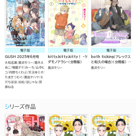
電子版
電子版
電子版
GUSH 2025年6月号
kitty,kitty,kitty！ -ケ
both ticking（アレックス
ダモノアラシ-（分冊版）
と和久の場合）（分冊版） ケ
大和名瀬
黒井モリー
黒木え
ダモノアラシ番外編
ぬこ
鳩屋タマ
みーち
山中ヒ
黒井モリー
黒井モリー
コ
丹野ちくわぶ
天王寺ミオ
たまきつむぐ
黒岩チハヤ
え
だちほほ
白松
ほじゃな
折
原ねる
シリーズ作品