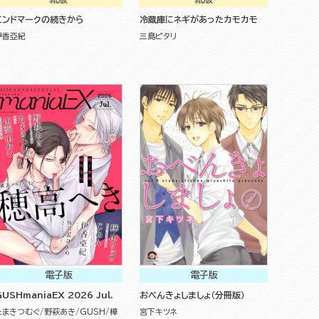
エンドマークの続きから
冷蔵庫にネギがあったカモカモ
伊香亞紀
三島ピタリ
電子版
電子版
USHmaniaEX 2026 Jul.
おべんきょしましょ（分冊版）
たまきつむぐ
野萩あき
GUSH
樺
宮下キツネ