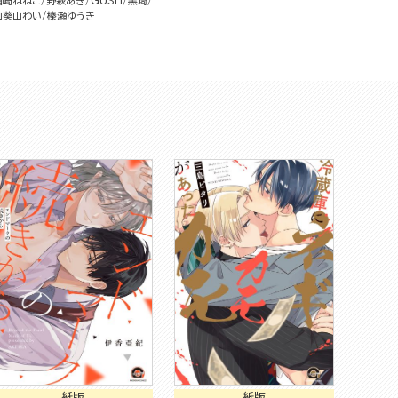
楢崎ねねこ
野萩あき
GUSH
黒埼
山葵山わい
榛瀬ゆうき
紙版
紙版