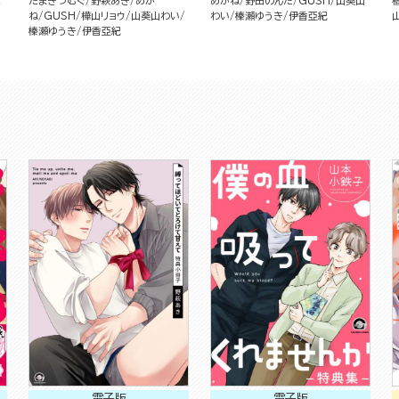
ぽ
たまきつむぐ
野萩あき
めが
めがね
野田のんだ
GUSH
山葵山
ね
GUSH
樺山リョウ
山葵山わい
わい
榛瀬ゆうき
伊香亞紀
榛瀬ゆうき
伊香亞紀
電子版
電子版