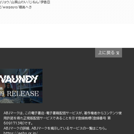
山リョウ
山葵山わい
じねん
伊香亞
紀
wagayo
穂高へき
上に戻る
ABJマークは、この電子書店・電子書籍配信サービスが、著作権者からコンテンツ使
用許諾を得た正規版配信サービスであることを示す登録商標(登録番号 第
6091713号)です。
ABJマークの詳細、ABJマークを掲示しているサービスの一覧はこちら。
https://aebs.or.jp/