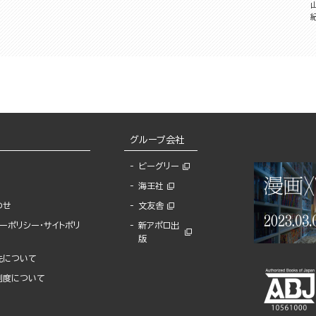
グループ会社
ビーグリー
海王社
わせ
文友舎
ーポリシー・サイトポリ
新アポロ出
版
先について
制度について