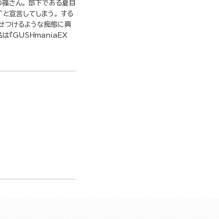
の篠さん。 部下である夏目
と宣言してしまう。 する
見せつけるような痴態に興
『GUSHmaniaEX