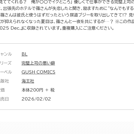
「見ててくれる？ 俺が〇〇でイクところ」 優しくて仕事ができる完璧上司
は、出張先のホテルで篠さんが失恋したと聞き、励ますために“なんでもする”
と篠さんは彼氏と使うはずだったという尿道ブジーを取り出してきて!? 
奮が抑えられなくなった夏目は、篠さんと一夜を共にするが…？ ※この作品は
025 Dec.』に収録されています。重複購入にご注意ください。
ジャンル
BL
シリーズ
完璧上司の悪い癖
レーベル
GUSH COMICS
出版社
海王社
定価
本体200円 ＋ 税
発売日
2026/02/02