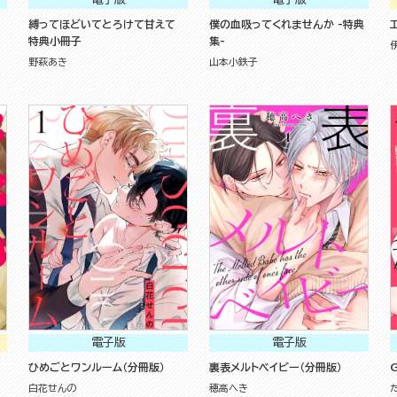
縛ってほどいてとろけて甘えて
僕の血吸ってくれませんか -特典
特典小冊子
集-
野萩あき
山本小鉄子
電子版
電子版
ひめごとワンルーム（分冊版）
裏表メルトベイビー（分冊版）
G
白花せんの
穂高へき