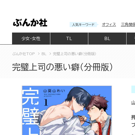
オフィス
三角関
人気キーワード
少女・女性
TL
BL
ぶんか社TOP
BL
完璧上司の悪い癖（分冊版）
完璧上司の悪い癖（分冊版）