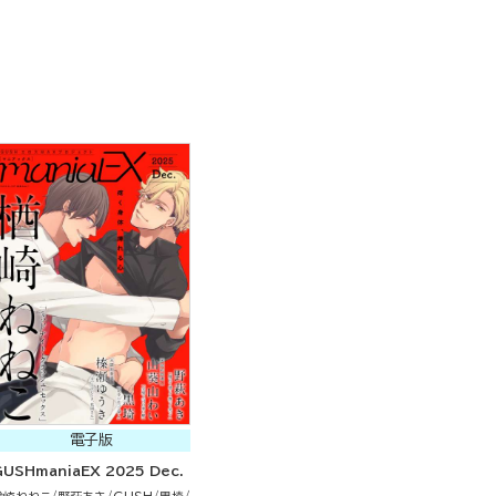
電子版
GUSHmaniaEX 2025 Dec.