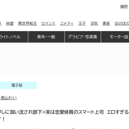
履歴
係
純愛
異世界転生
ロマンス
コメディ
王子
浮気
勇者
ほのぼ
ライトノベル
青年・一般
グラビア・写真集
モーター誌
電子版
山葵山わい
押しに弱い流され部下×実は恋愛体質のスマート上司 エロすぎ
ブ！