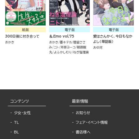
紙版
電子版
電子版
300日後に付き合って
＆.Emo vol.75
愛はさんかく、今日もなか
よし（単話版）
おかき
おかき
憂キテカ
増留ささ
み
ニト
斧原ヨーコ
朝御飯
あゆ河
丸
よふかしむり
ねぎ塩理論
コンテンツ
最新情報
少女・女性
お知らせ
TL
フェア・イベント情報
BL
書店様へ