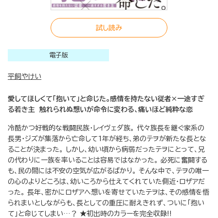
試し読み
電子版
平飼やけい
愛してほしくて「抱いて」と命じた。感情を持たない従者×一途すぎ
る若き主 触れられぬ想いが命令に変わる、痛いほど純粋な恋
冷酷かつ好戦的な戦闘民族・レイヴェダ族。 代々族長を継ぐ家系の
長男・ジズが集落から亡命して1年が経ち、弟のテヲが新たな長とな
ることが決まった。 しかし、幼い頃から病弱だったテヲにとって、兄
の代わりに一族を率いることは容易ではなかった。 必死に奮闘する
も、民の間には不安の空気が広がるばかり。 そんな中で、テヲの唯一
の心のよりどころは、幼いころから仕えてくれていた側近・ロザアだ
った。 長年、密かにロザアへ想いを寄せていたテヲは、その感情を悟
られまいとしながらも、長としての重圧に耐えきれず、ついに「抱い
て」と命じてしまい…？ ★初出時のカラーを完全収録!!