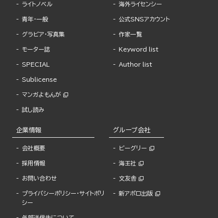
ライトノベル
海外ライセンシー
青年・一般
公式SNSアカウント
グラビア・写真集
作家一覧
モーター誌
Keyword list
SPECIAL
Author list
Sublicense
マンガよもんが
試し読み
企業情報
グループ会社
会社概要
ビーグリー
採用情報
海王社
お問い合わせ
文友舎
プライバシーポリシー・サイトポリ
新アポロ出版
シー
外部送信先について