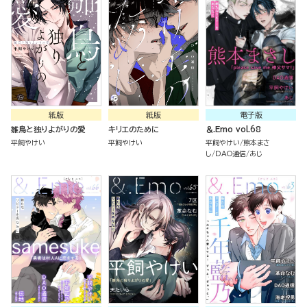
紙版
紙版
電子版
雛鳥と独りよがりの愛
キリエのために
＆.Emo vol.68
平飼やけい
平飼やけい
平飼やけい
熊本まさ
し
DAO通信
あじ