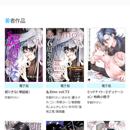
著者作品
電子版
電子版
電子版
契りきな（単話版）
＆.Emo vol.73
ミッドナイト・エデュケーシ
ョン 特典小冊子
平飼やけい
平飼やけい
おかき
憂キテ
カ
ニト
斧原ヨーコ
朝御飯
平飼やけい
丸
よふかしむり
あゆ河
海
老之尾
狼森圓