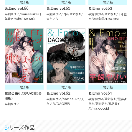
電子版
電子版
電子版
＆.Emo vol.66
＆.Emo vol.65
＆.Emo vol.63
平飼やけい
samesuke
千
平飼やけい
7区
革命なむ
平飼やけい
革命なむ
千年藍
年藍乃
伝地
DAO通信
天たいら
乃
海老祝男
DAO通信
電子版
電子版
電子版
雛鳥と独りよがりの愛（分
＆.Emo vol.62
＆.Emo vol.61
冊版）
平飼やけい
samesuke
天
平飼やけい
革命なむ
黒井よ
たいら
DAO通信
だか
隈世アキ
凡乃ヌイ
平飼やけい
ス
majoccoid
シリーズ作品