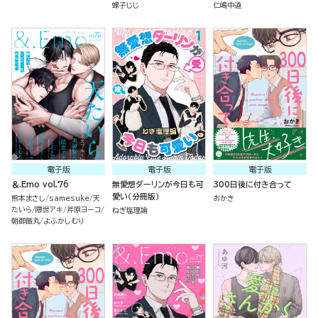
螺子じじ
仁嶋中道
電子版
電子版
電子版
＆.Emo vol.76
無愛想ダーリンが今日も可
300日後に付き合って
愛い（分冊版）
熊本まさし
samesuke
天
おかき
たいら
隈世アキ
斧原ヨーコ
ねぎ塩理論
朝御飯丸
よふかしむり