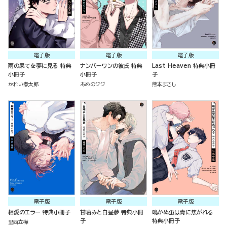
電子版
電子版
電子版
雨の果てを夢に見る 特典
ナンバーワンの彼氏 特典
Last Heaven 特典小冊
小冊子
小冊子
子
かれい煮太郎
あめのジジ
熊本まさし
電子版
電子版
電子版
相愛のエラー 特典小冊子
甘噛みと白昼夢 特典小冊
鳴かぬ蛍は青に焦がれる
子
特典小冊子
里西立樺