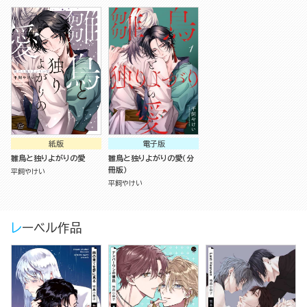
紙版
電子版
雛鳥と独りよがりの愛
雛鳥と独りよがりの愛（分
冊版）
平飼やけい
平飼やけい
レーベル作品