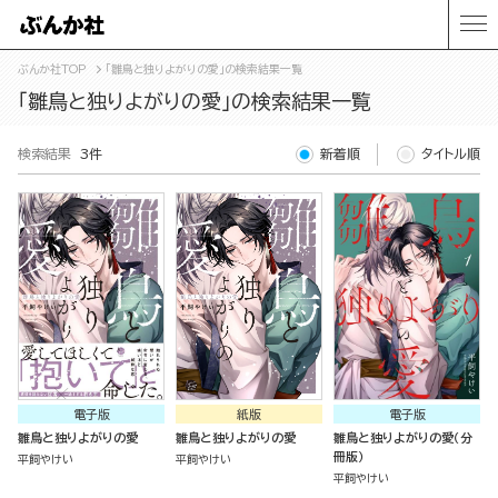
ぶんか社TOP
「雛鳥と独りよがりの愛」の検索結果一覧
「雛鳥と独りよがりの愛」の検索結果一覧
検索結果
3件
新着順
タイトル順
電子版
紙版
電子版
雛鳥と独りよがりの愛
雛鳥と独りよがりの愛
雛鳥と独りよがりの愛（分
冊版）
平飼やけい
平飼やけい
平飼やけい