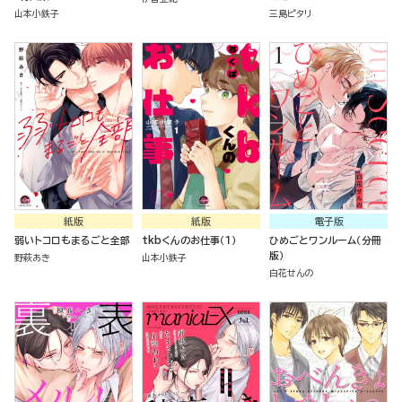
山本小鉄子
三島ピタリ
紙版
紙版
電子版
弱いトコロもまるごと全部
tkbくんのお仕事（１）
ひめごとワンルーム（分冊
版）
野萩あき
山本小鉄子
白花せんの