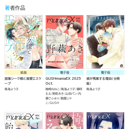
著者作品
紙版
電子版
電子版
放蕩シーク様と溺愛エスケ
GUSHmaniaEX 2025
彼が残業する理由（分冊
ープ
Oct.
版）
鳥海よう子
楢崎ねねこ
鳥海よう子
藤咲
鳥海よう子
もえ
野萩あき
山田パン
内
藤さふぁり
飴屋じゃ
こ
GUSH