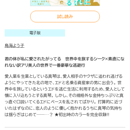
試し読み
電子版
鳥海よう子
君の体が私に愛されたがってる 世界中を旅するシーク×素直にな
れない訳アリ美人の世界で一番豪華な逃避行
愛人業を生業としている真琴は、愛人相手のヤクザに追われ逃げる
ようにやってきた北の地で、エドと名乗る資産家の男に出会う。 世
界中を旅しているというエドを逃亡生活に利用するため、愛人として
懐に入り込もうとする真琴。 しかし、その規格外な金持ちっぷりと真
っ直ぐ口説いてくるエドにペースを乱されてばかり。 打算的に近づ
いたはずなのに、恋人のように優しく抱かれるうちに真琴の気持ち
は揺らぎはじめて──…？ ★初出時のカラーを完全収録!!