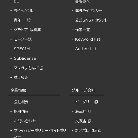
BL
書店様へ
ライトノベル
海外ライセンシー
青年・一般
公式SNSアカウント
グラビア・写真集
作家一覧
モーター誌
Keyword list
SPECIAL
Author list
Sublicense
マンガよもんが
試し読み
企業情報
グループ会社
会社概要
ビーグリー
採用情報
海王社
お問い合わせ
文友舎
プライバシーポリシー・サイトポリ
新アポロ出版
シー