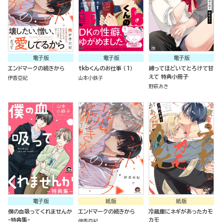
電子版
電子版
電子版
エンドマークの続きから
tkbくんのお仕事 （1）
縛ってほどいてとろけて甘
えて 特典小冊子
伊香亞紀
山本小鉄子
野萩あき
電子版
紙版
紙版
僕の血吸ってくれませんか
エンドマークの続きから
冷蔵庫にネギがあったカモ
-特典集-
カモ
伊香亞紀