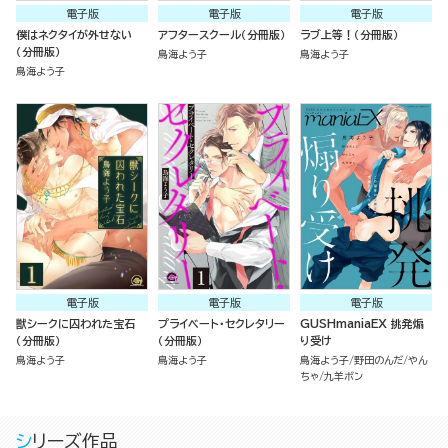
電子版
電子版
電子版
僕はネクタイが外せない
アフタースクール（分冊版）
ラブ上等！（分冊版）
（分冊版）
鳥海よう子
鳥海よう子
鳥海よう子
電子版
電子版
電子版
獣シークに囚われた宝石
プライベート・セクレタリー
GUSHmaniaEX 挑発煽
（分冊版）
（分冊版）
り受け
鳥海よう子
鳥海よう子
鳥海よう子
野田のんだ
やん
ちゃ
九羊ボン
シリーズ作品