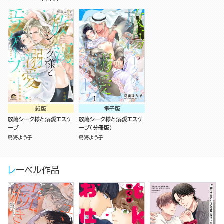
紙版
電子版
放蕩シーク様と溺愛エスケ
放蕩シーク様と溺愛エスケ
ープ
ープ（分冊版）
鳥海よう子
鳥海よう子
レーベル作品