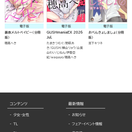
電子版
電子版
電子版
裏表メルトベイビー（分冊
GUSHmaniaEX 2026
おべんきょしましょ（分冊
版）
Jul.
版）
穂高へき
たまきつむぐ
野萩あ
宮下キツネ
き
GUSH
樺山リョウ
山葵
山わい
じねん
伊香亞
紀
wagayo
穂高へき
コンテンツ
最新情報
少女・女性
お知らせ
TL
フェア・イベント情報