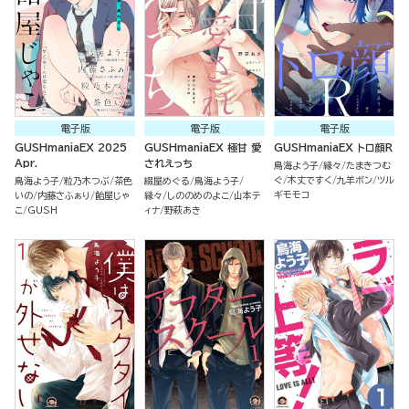
電子版
電子版
電子版
GUSHmaniaEX 2025
GUSHmaniaEX 極甘 愛
GUSHmaniaEX トロ顔R
Apr.
されえっち
鳥海よう子
縁々
たまきつむ
ぐ
木丈ですく
九羊ボン
ツル
鳥海よう子
粒乃木つぶ
茶色
綴屋めぐる
鳥海よう子
ギモモコ
いの
内藤さふぁり
飴屋じゃ
縁々
しののめのよこ
山本テ
こ
GUSH
ィナ
野萩あき