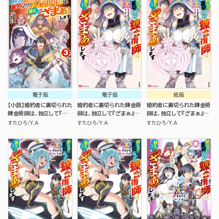
電子版
電子版
紙版
【小説】婚約者に裏切られた
婚約者に裏切られた錬金術
婚約者に裏切られた錬金術
錬金術師は、独立して『ざ
師は、独立して『ざまぁ』し
師は、独立して『ざまぁ』し
まぁ』します （3）
ます コミック版 （6）
ます（６）
すたひろ
Y.A
すたひろ
Y.A
すたひろ
Y.A