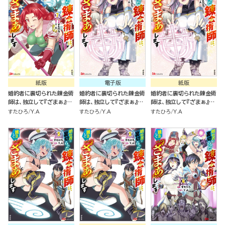
紙版
電子版
紙版
婚約者に裏切られた錬金術
婚約者に裏切られた錬金術
婚約者に裏切られた錬金術
師は、独立して『ざまぁ』し
師は、独立して『ざまぁ』し
師は、独立して『ざまぁ』し
ます（７）
ます コミック版 （6）
ます（６）
すたひろ
Y.A
すたひろ
Y.A
すたひろ
Y.A