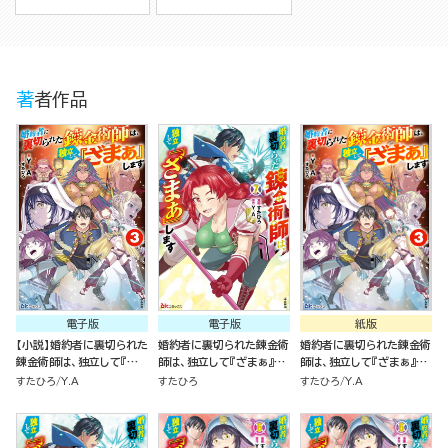
著者作品
電子版
電子版
紙版
【小説】婚約者に裏切られた
婚約者に裏切られた錬金術
婚約者に裏切られた錬金術
錬金術師は、独立して『ざ
師は、独立して『ざまぁ』し
師は、独立して『ざまぁ』し
まぁ』します （3）
ます コミック版 （7）
ます（３）
すたひろ
Y.A
すたひろ
すたひろ
Y.A