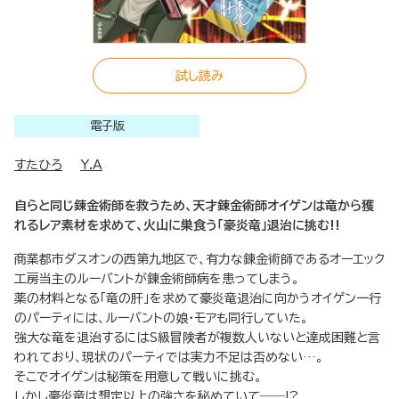
試し読み
電子版
すたひろ
Y.A
自らと同じ錬金術師を救うため、天才錬金術師オイゲンは竜から獲
れるレア素材を求めて、火山に巣食う「豪炎竜」退治に挑む!!
商業都市ダスオンの西第九地区で、有力な錬金術師であるオーエック
工房当主のルーバントが錬金術師病を患ってしまう。
薬の材料となる「竜の肝」を求めて豪炎竜退治に向かうオイゲン一行
のパーティには、ルーバントの娘・モアも同行していた。
強大な竜を退治するにはS級冒険者が複数人いないと達成困難と言
われており、現状のパーティでは実力不足は否めない…。
そこでオイゲンは秘策を用意して戦いに挑む。
しかし豪炎竜は想定以上の強さを秘めていて――!?