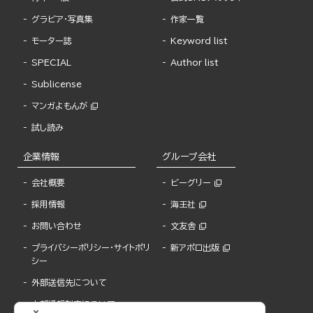
グラビア・写真集
作家一覧
モーター誌
Keyword list
SPECIAL
Author list
Sublicense
マンガよもんが
試し読み
企業情報
グループ会社
会社概要
ビーグリー
採用情報
海王社
お問い合わせ
文友舎
プライバシーポリシー・サイトポリ
新アポロ出版
シー
外部送信先について
内部通報制度について