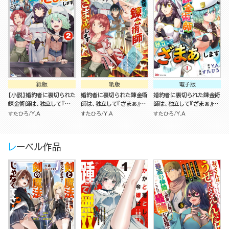
紙版
紙版
電子版
【小説】婚約者に裏切られた
婚約者に裏切られた錬金術
婚約者に裏切られた錬金術
錬金術師は、独立して『ざ
師は、独立して『ざまぁ』し
師は、独立して『ざまぁ』し
まぁ』します （2）
ます（2）
ます コミック版 （分冊版）
すたひろ
Y.A
すたひろ
Y.A
すたひろ
Y.A
レーベル作品