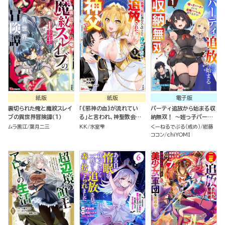
様も一緒についてきちゃい
ました～ コミック版 （1）
紙版
紙版
電子版
裏切られた俺と魔紋スレイ
「《邪神の血》が流れてい
パーティ追放から始まる収
ブの異世界冒険譚（１）
る」と言われ、神聖教会を
納無双！ ～姪っ子パーテ
追放された神父です。 ～理
ィといく最強ハーレム成り
ムラ黒江
葉月二三
KK
氷室雫
くーねるでぶる（戒め）
紺藤
不尽な理由で教会を追い出
上がり～ コミック版（分冊
ココン
chiYOMI
されたら、信仰対象の女神
版）
様も一緒についてきちゃい
ました～ （１）