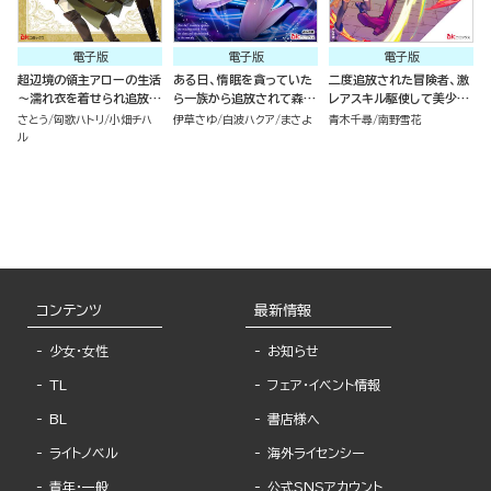
電子版
電子版
電子版
超辺境の領主アローの生活
ある日、惰眠を貪っていた
二度追放された冒険者、激
～濡れ衣を着せられ追放さ
ら一族から追放されて森に
レアスキル駆使して美少女
れましたが、二人の女神と
捨てられました そのまま
軍団を育成中！ コミック版
さとう
匈歌ハトリ
小畑チハ
伊草さゆ
白波ハクア
まさよ
青木千尋
南野雪花
新生活を送ります～ コミッ
寝てたら周りが勝手に魔物
（7）
ル
ク版 （1）
の国を作ってたけど、私は
気にせず今日も眠ります
コミック版 （6）
コンテンツ
最新情報
少女・女性
お知らせ
TL
フェア・イベント情報
BL
書店様へ
ライトノベル
海外ライセンシー
青年・一般
公式SNSアカウント