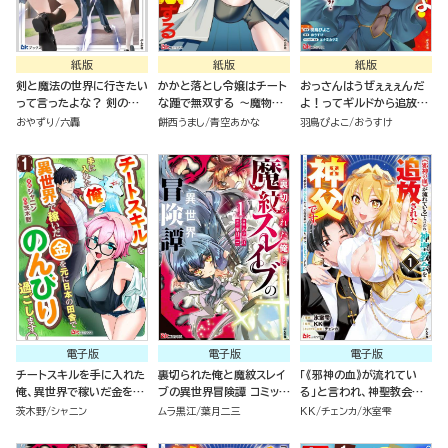
紙版
紙版
紙版
剣と魔法の世界に行きたい
かかと落とし令嬢はチート
おっさんはうぜぇぇぇんだ
って言ったよな？ 剣の魔
な踵で無双する ～魔物を
よ！ってギルドから追放し
法じゃなくてさ？ ～ギフト
即死させて楽しんでいた
たくせに、後から復帰要請
おやずり
六轟
餅西うまし
青空あかな
羽鳥ぴよこ
おうすけ
「剣魔法」でゲーム世界を美
ら、私を追放した実家が崩
を出されても遅い。最高の
少女たちと駆け抜ける～
壊しました～（１）
仲間と出会った俺はこっち
で最強を目指す！（５）
電子版
電子版
電子版
チートスキルを手に入れた
裏切られた俺と魔紋スレイ
「《邪神の血》が流れてい
俺、異世界で稼いだ金を元
ブの異世界冒険譚 コミック
る」と言われ、神聖教会を
に日本の田舎でのんびり過
版 （1）
追放された神父です。 ～理
茨木野
シャニン
ムラ黒江
葉月二三
KK
チェンカ
氷室雫
ごします。 コミック版（分冊
不尽な理由で教会を追い出
版）
されたら、信仰対象の女神