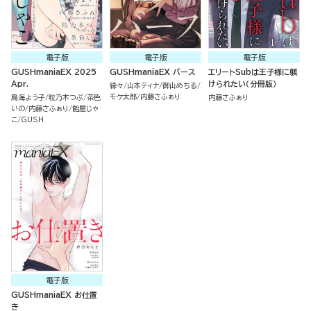
電子版
電子版
電子版
GUSHmaniaEX 2025
GUSHmaniaEX バース
エリートSubは王子様に躾
Apr.
けられたい（分冊版）
縁々
山本ティナ
御山めちる
モケ太郎
内藤さふぁり
鳥海よう子
粒乃木つぶ
茶色
内藤さふぁり
いの
内藤さふぁり
飴屋じゃ
こ
GUSH
電子版
GUSHmaniaEX お仕置
き