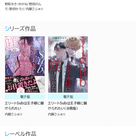
野萩あき
めがね
野田のん
だ
酢田せろり
内藤さふぁり
シリーズ作品
電子版
電子版
エリートSubは王子様に躾
エリートSubは王子様に躾
けられたい
けられたい（分冊版）
内藤さふぁり
内藤さふぁり
レーベル作品