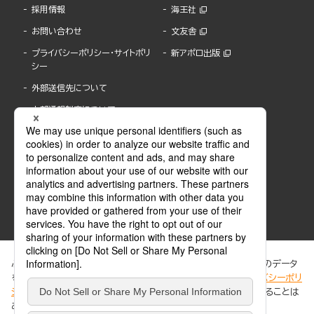
採用情報
海王社
お問い合わせ
文友舎
プライバシーポリシー・サイトポリ
新アポロ出版
シー
外部送信先について
内部通報制度について
ぶんか社が運営するサイトでは、利便性向上のためにCookie等のデータ
を使用しています。 当社のCookieについての詳細は、「
プライバシーポリ
シー
」をご覧ください。当サイトでは、訪問者の個人情報を追跡することは
ABJマークは、この電子書店・電子書籍配信サービスが、著作権者からコンテンツ使用許諾を
ありません。
得た正規版配信サービスであることを示す登録商標(登録番号 第6091713号)です。