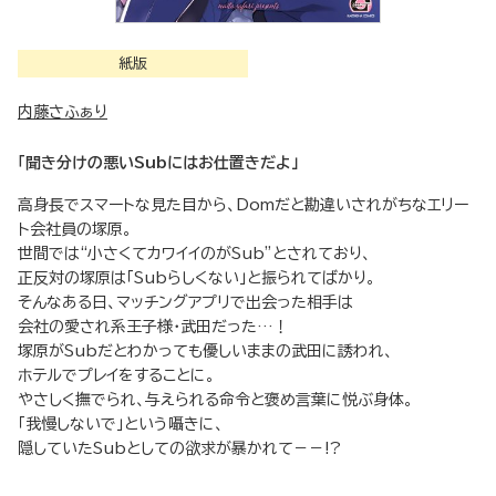
紙版
内藤さふぁり
「聞き分けの悪いSubにはお仕置きだよ」
高身長でスマートな見た目から、Domだと勘違いされがちなエリー
ト会社員の塚原。
世間では“小さくてカワイイのがSub”とされており、
正反対の塚原は「Subらしくない」と振られてばかり。
そんなある日、マッチングアプリで出会った相手は
会社の愛され系王子様・武田だった…！
塚原がSubだとわかっても優しいままの武田に誘われ、
ホテルでプレイをすることに。
やさしく撫でられ、与えられる命令と褒め言葉に悦ぶ身体。
「我慢しないで」という囁きに、
隠していたSubとしての欲求が暴かれて－－!?