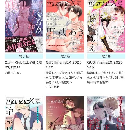
電子版
電子版
電子版
エリートSubは王子様に躾
GUSHmaniaEX 2025
GUSHmaniaEX 2025
けられたい
Oct.
Sep.
内藤さふぁり
楢崎ねねこ
鳥海よう子
藤咲
楢崎ねねこ
藤咲もえ
内藤さ
もえ
野萩あき
山田パン
内
ふぁり
加森キキ
GUSH
黒
藤さふぁり
飴屋じゃ
埼
ぽぽたぱぽた
こ
GUSH