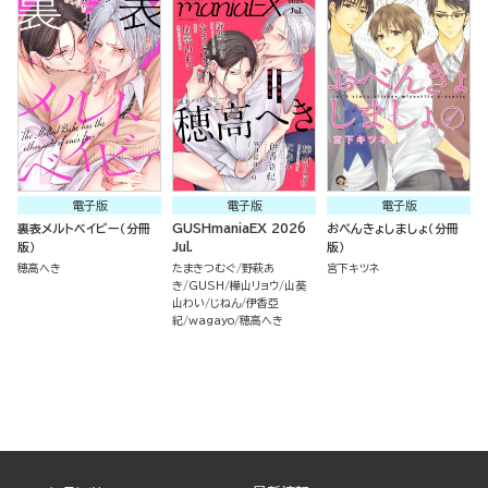
電子版
電子版
電子版
裏表メルトベイビー（分冊
GUSHmaniaEX 2026
おべんきょしましょ（分冊
版）
Jul.
版）
穂高へき
たまきつむぐ
野萩あ
宮下キツネ
き
GUSH
樺山リョウ
山葵
山わい
じねん
伊香亞
紀
wagayo
穂高へき