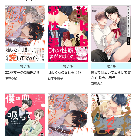
電子版
電子版
電子版
エンドマークの続きから
tkbくんのお仕事 （1）
縛ってほどいてとろけて甘
えて 特典小冊子
伊香亞紀
山本小鉄子
野萩あき