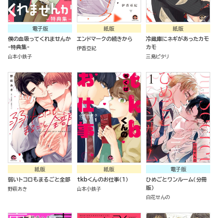
電子版
紙版
紙版
僕の血吸ってくれませんか
エンドマークの続きから
冷蔵庫にネギがあったカモ
-特典集-
カモ
伊香亞紀
山本小鉄子
三島ピタリ
紙版
紙版
電子版
弱いトコロもまるごと全部
tkbくんのお仕事（１）
ひめごとワンルーム（分冊
版）
野萩あき
山本小鉄子
白花せんの