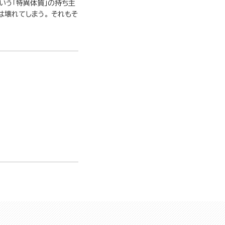
いう「特異体質」の持ち主
は壊れてしまう。 それもそ