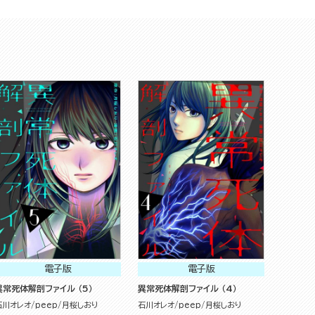
電子版
電子版
異常死体解剖ファイル （5）
異常死体解剖ファイル （4）
石川オレオ
peep
月桜しおり
石川オレオ
peep
月桜しおり