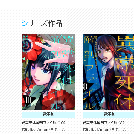
シリーズ作品
電子版
電子版
異常死体解剖ファイル （10）
異常死体解剖ファイル （8）
石川オレオ
peep
月桜しおり
石川オレオ
peep
月桜しおり