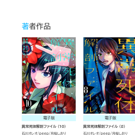
著者作品
電子版
電子版
異常死体解剖ファイル （10）
異常死体解剖ファイル （8）
石川オレオ
peep
月桜しおり
石川オレオ
peep
月桜しおり