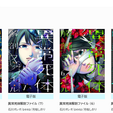
電子版
電子版
異常死体解剖ファイル （7）
異常死体解剖ファイル （6）
石川オレオ
peep
月桜しおり
石川オレオ
peep
月桜しおり