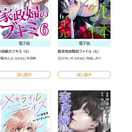
電子版
電子版
家政婦のブキミ （6）
異常死体解剖ファイル （6）
伊藤あんよ
peep
半田畔
石川オレオ
peep
月桜しおり
試し読み
試し読み