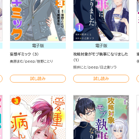
電子版
電子版
妄想ギミック （3）
攻略対象がモブ執事になりました
（1）
奥原まむ
peep
笹野ことり
照井にと
peep
日之影ソラ
試し読み
試し読み