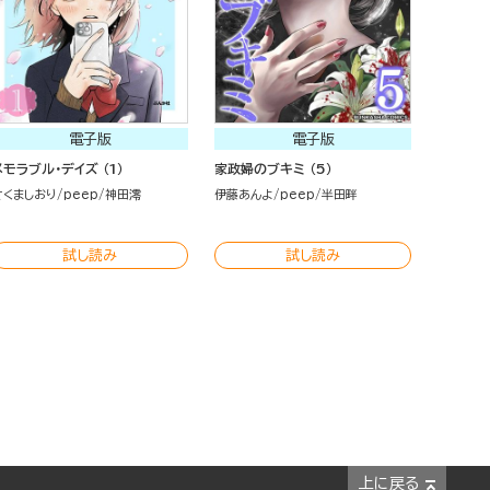
電子版
電子版
メモラブル・デイズ （1）
家政婦のブキミ （5）
さくましおり
peep
神田澪
伊藤あんよ
peep
半田畔
試し読み
試し読み
上に戻る