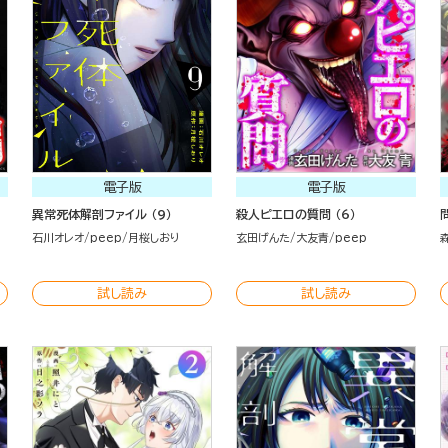
電子版
電子版
異常死体解剖ファイル （9）
殺人ピエロの質問 （6）
石川オレオ
peep
月桜しおり
玄田げんた
大友青
peep
試し読み
試し読み