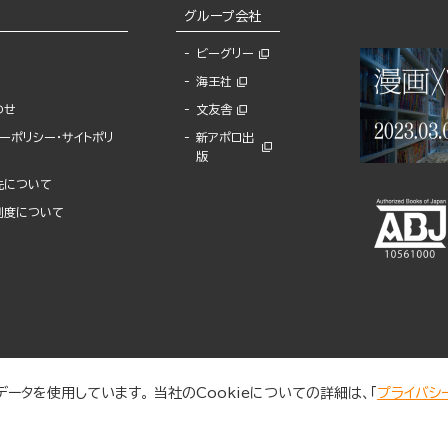
グループ会社
ビーグリー
海王社
わせ
文友舎
ーポリシー・サイトポリ
新アポロ出
版
先について
制度について
ータを使用しています。 当社のCookieについての詳細は、「
プライバシ
© 2025 BUNKASHA