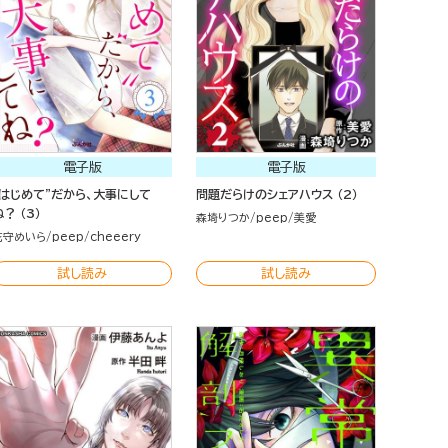
電子版
電子版
“はじめて”だから、大事にして
問題だらけのシェアハウス （2）
ね？ （3）
森埼りつか
peep
美愛
花守めいら
peep
cheeery
試し読み
試し読み