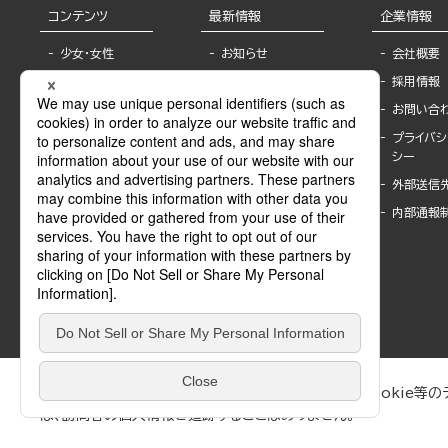
コンテンツ
最新情報
企業情報
少女・女性
お知らせ
会社概要
TL
フェア・イベント情
採用情報
報
BL
お問い合
書店様へ
ライトノベル
プライバシ
海外ライセンシー
シー
青年・一般
公式SNSアカウ
外部送信
グラビア・写真
ント
集
内部通報
作家一覧
モーター誌
Keyword list
SPECIAL
Author list
Sublicense
マンガよもん
が
試し読み
ぶんか社が運営するサイトでは、利便性向上のためにCookie等のデ
は、訪問者の個人情報を追跡することはありません。