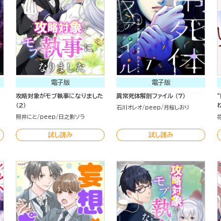
電子版
電子版
攻略対象がモブ執事になりました
異常死体解剖ファイル （7）
（2）
石川オレオ
peep
月桜しおり
照井にと
peep
日之影ソラ
試し読み
試し読み