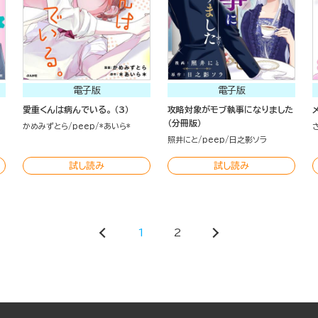
電子版
電子版
愛重くんは病んでいる。 （3）
攻略対象がモブ執事になりました
（分冊版）
かめみずとら
peep
*あいら*
照井にと
peep
日之影ソラ
試し読み
試し読み
1
2