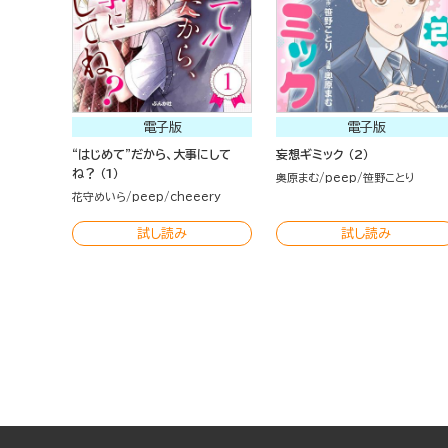
電子版
電子版
“はじめて”だから、大事にして
妄想ギミック （2）
ね？ （1）
奥原まむ
peep
笹野ことり
花守めいら
peep
cheeery
試し読み
試し読み