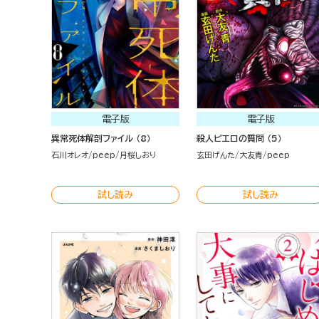
電子版
電子版
異常死体解剖ファイル （8）
殺人ピエロの質問 （5）
石川オレオ
peep
月桜しおり
玄田げんた
大友青
peep
試し読み
試し読み