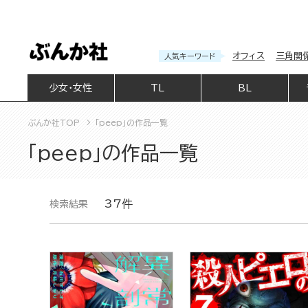
オフィス
三角関
人気キーワード
少女・女性
TL
BL
ぶんか社TOP
「peep」の作品一覧
「peep」の作品一覧
37件
検索結果