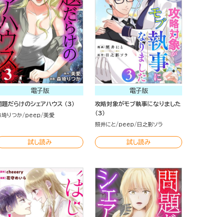
電子版
電子版
問題だらけのシェアハウス （3）
攻略対象がモブ執事になりました
（3）
森埼りつか
peep
美愛
照井にと
peep
日之影ソラ
試し読み
試し読み