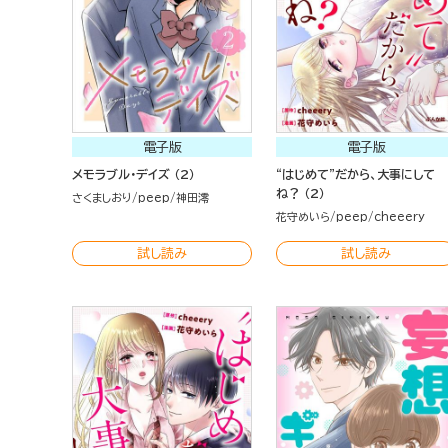
電子版
電子版
メモラブル・デイズ （2）
“はじめて”だから、大事にして
ね？ （2）
さくましおり
peep
神田澪
花守めいら
peep
cheeery
試し読み
試し読み