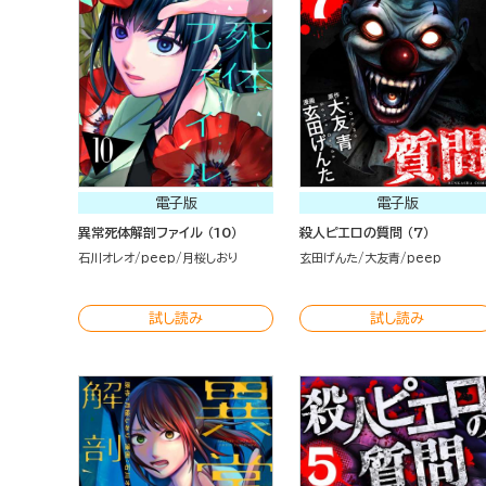
電子版
電子版
異常死体解剖ファイル （10）
殺人ピエロの質問 （7）
石川オレオ
peep
月桜しおり
玄田げんた
大友青
peep
試し読み
試し読み