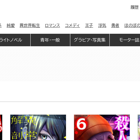
履歴
係
純愛
異世界転生
ロマンス
コメディ
王子
浮気
勇者
ほのぼ
ライトノベル
青年・一般
グラビア・写真集
モーター誌