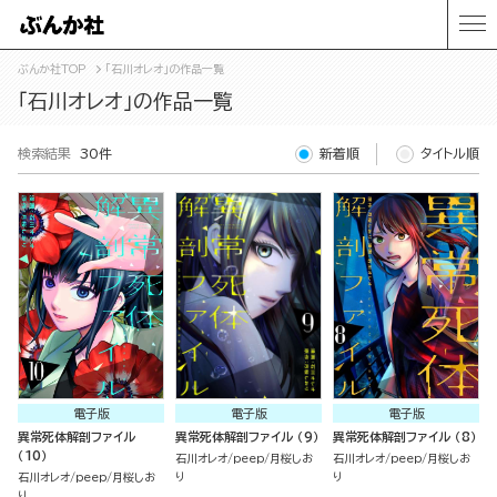
ぶんか社TOP
「石川オレオ」の作品一覧
「石川オレオ」の作品一覧
検索結果
30件
新着順
タイトル順
電子版
電子版
電子版
異常死体解剖ファイル
異常死体解剖ファイル （9）
異常死体解剖ファイル （8）
（10）
石川オレオ
peep
月桜しお
石川オレオ
peep
月桜しお
り
り
石川オレオ
peep
月桜しお
り