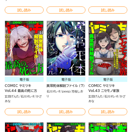
試し読み
試し読み
試し読み
電子版
電子版
電子版
COMIC ヤミツキ
異常死体解剖ファイル （7）
COMIC ヤミツキ
Vol.44 最高の死に方
Vol.43 ニセモノ家族
石川オレオ
peep
月桜しお
り
玄田げんた
石川オレオ
かざ
玄田げんた
石川オレオ
かざ
あな
あな
試し読み
試し読み
試し読み