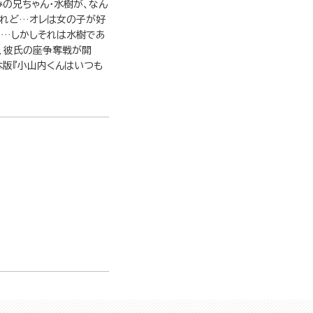
みの兄ちゃん・水樹が、なん
けれど…オレは女の子が好
……しかしそれは水樹であ
、彼氏の座争奪戦が開
本版『小山内くんはいつも