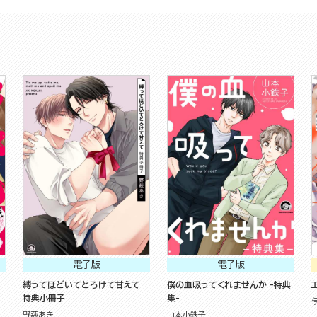
電子版
電子版
縛ってほどいてとろけて甘えて
僕の血吸ってくれませんか -特典
特典小冊子
集-
野萩あき
山本小鉄子