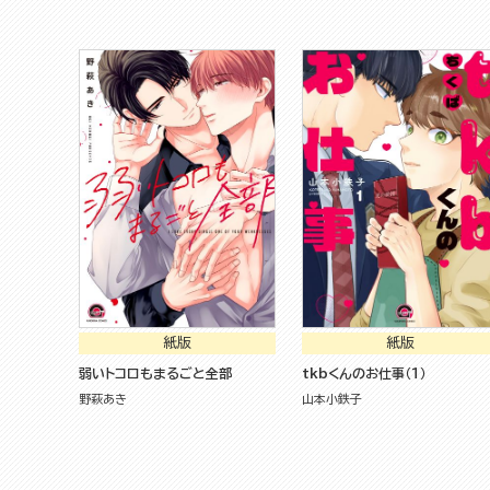
紙版
紙版
弱いトコロもまるごと全部
tkbくんのお仕事（１）
野萩あき
山本小鉄子