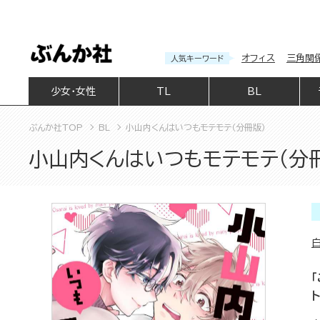
オフィス
三角関
人気キーワード
少女・女性
TL
BL
ぶんか社TOP
BL
小山内くんはいつもモテモテ（分冊版）
小山内くんはいつもモテモテ（分