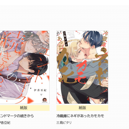
紙版
紙版
エンドマークの続きから
冷蔵庫にネギがあったカモカモ
伊香亞紀
三島ピタリ