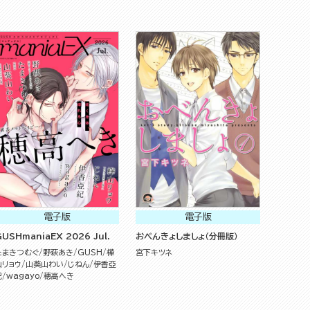
電子版
電子版
USHmaniaEX 2026 Jul.
おべんきょしましょ（分冊版）
たまきつむぐ
野萩あき
GUSH
樺
宮下キツネ
山リョウ
山葵山わい
じねん
伊香亞
紀
wagayo
穂高へき