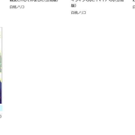
版）
白桃ノリコ
白桃ノリコ
）