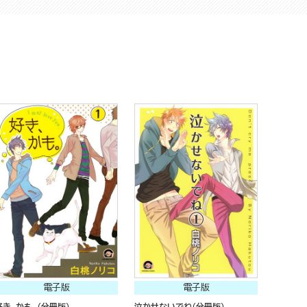
電子版
電子版
好き、かも。（分冊版）
泣かせないでね（分冊版）