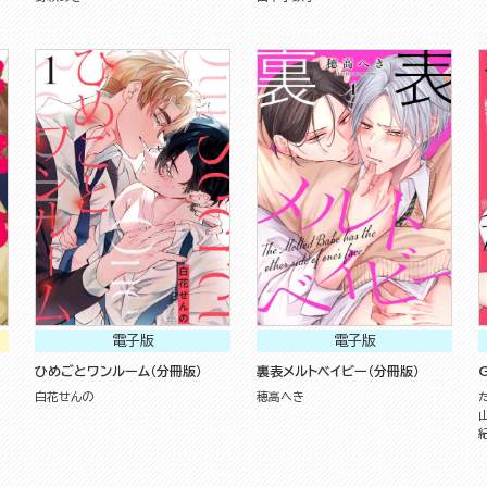
電子版
電子版
ひめごとワンルーム（分冊版）
裏表メルトベイビー（分冊版）
G
白花せんの
穂高へき