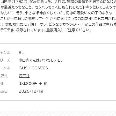
小山内亨（17）には、悩みがあった。 それは、家庭の事情で同居する幼なじ
だか最近えっちなこと。 セクハラちっくに触られるたびドキッとしてしまう
きなんだ！ そう、小さな頃仲良くしていた、初恋の可愛い女の子のような
ることが十年越しに発覚して…? さらに同じクラスの親友・唯にも告白され
戦！ 突如訪れたモテ期！ オレ、どうなっちゃうの～!? ※この作品は単行
モテモテ』に収録されています。重複購入にご注意ください。
ジャンル
BL
シリーズ
小山内くんはいつもモテモテ
レーベル
GUSH COMICS
出版社
海王社
定価
本体200円 ＋ 税
発売日
2025/12/19