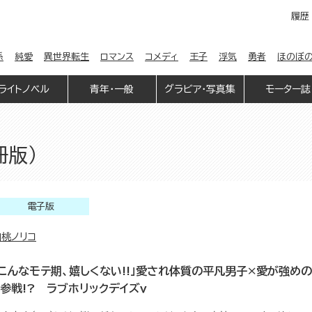
履歴
係
純愛
異世界転生
ロマンス
コメディ
王子
浮気
勇者
ほのぼ
ライトノベル
青年・一般
グラビア・写真集
モーター誌
冊版）
電子版
白桃ノリコ
「こんなモテ期、嬉しくない!!」愛され体質の平凡男子×愛が強め
ト参戦!? ラブホリックデイズｖ