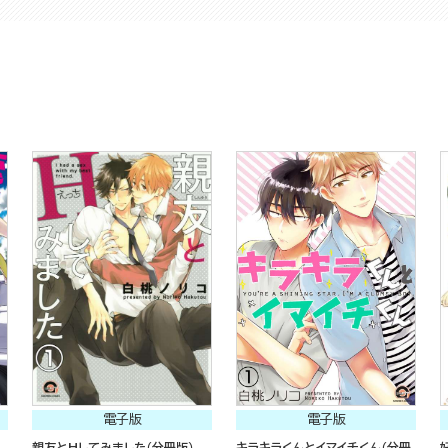
電子版
電子版
親友とHしてみました（分冊版）
キラキラくんとイマイチくん（分冊