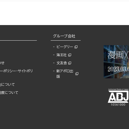
グループ会社
ビーグリー
海王社
わせ
文友舎
ーポリシー・サイトポリ
新アポロ出
版
先について
制度について