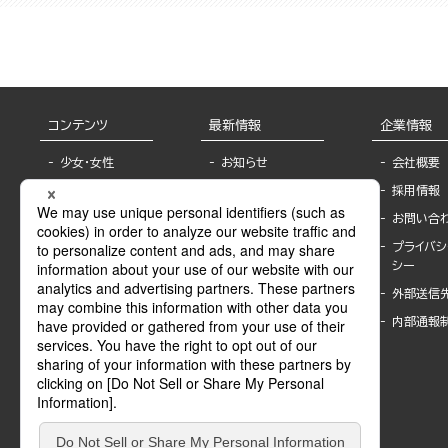
コンテンツ
最新情報
企業情報
少女・女性
お知らせ
会社概要
TL
フェア・イベント情
採用情報
報
BL
お問い合
書店様へ
ライトノベル
プライバシ
海外ライセンシー
シー
青年・一般
公式SNSアカウ
外部送信
グラビア・写真
ント
集
内部通報
作家一覧
モーター誌
Keyword list
SPECIAL
Author list
Sublicense
マンガよもん