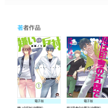
著者作品
電子版
電子版
嫌いの反対（分冊版）
恋は田舎の片隅で（分冊版）