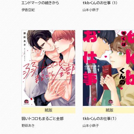
エンドマークの続きから
tkbくんのお仕事 （1）
伊香亞紀
山本小鉄子
紙版
紙版
弱いトコロもまるごと全部
tkbくんのお仕事（１）
野萩あき
山本小鉄子