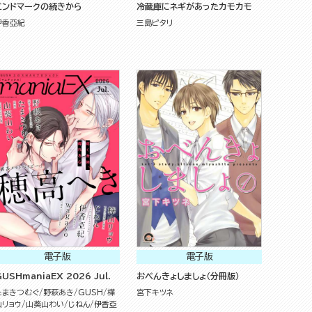
エンドマークの続きから
冷蔵庫にネギがあったカモカモ
伊香亞紀
三島ピタリ
電子版
電子版
USHmaniaEX 2026 Jul.
おべんきょしましょ（分冊版）
たまきつむぐ
野萩あき
GUSH
樺
宮下キツネ
山リョウ
山葵山わい
じねん
伊香亞