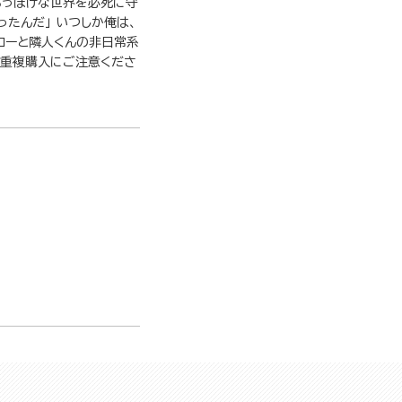
ちっぽけな世界を必死に守
ったんだ」 いつしか俺は、
ローと隣人くんの非日常系
。重複購入にご注意くださ