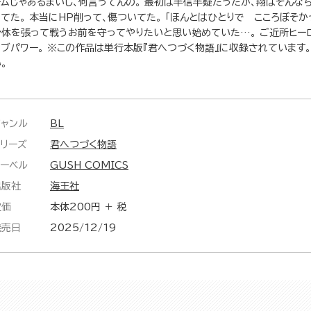
ームじゃあるまいし、何言ってんの。 最初は半信半疑だったが、翔はそんな
ってた。 本当にHP削って、傷ついてた。 「ほんとはひとりで こころぼそか
身体を張って戦うお前を守ってやりたいと思い始めていた…。 ご近所ヒー
ラブパワー。 ※この作品は単行本版『君へつづく物語』に収録されています
。
ジャンル
BL
シリーズ
君へつづく物語
レーベル
GUSH COMICS
出版社
海王社
定価
本体200円 ＋ 税
発売日
2025/12/19