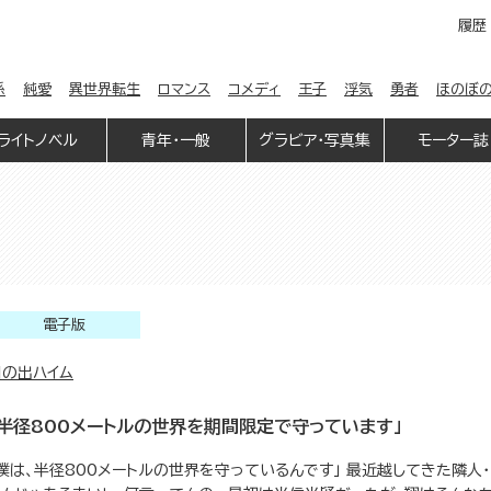
履歴
係
純愛
異世界転生
ロマンス
コメディ
王子
浮気
勇者
ほのぼ
ライトノベル
青年・一般
グラビア・写真集
モーター誌
電子版
日の出ハイム
「半径800メートルの世界を期間限定で守っています」
「僕は、半径800メートルの世界を守っているんです」 最近越してきた隣人・