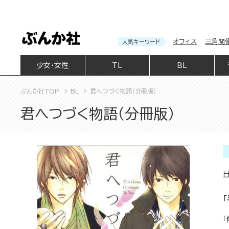
オフィス
三角関
人気キーワード
少女・女性
TL
BL
ぶんか社TOP
BL
君へつづく物語（分冊版）
君へつづく物語（分冊版）