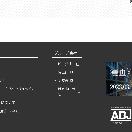
グループ会社
ビーグリー
海王社
わせ
文友舎
ーポリシー・サイトポリ
新アポロ出
版
先について
制度について