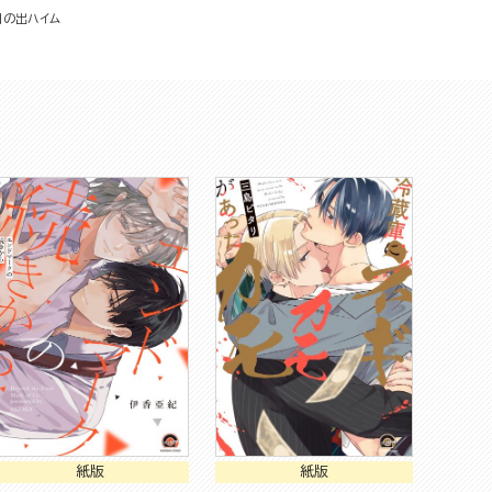
日の出ハイム
紙版
紙版