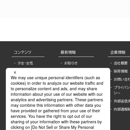
コンテンツ
最新情報
企業情報
少女・女性
お知らせ
会社概要
TL
フェア・イベント情
採用情報
報
BL
お問い合
書店様へ
ライトノベル
プライバシ
海外ライセンシー
シー
青年・一般
公式SNSアカウ
外部送信
グラビア・写真
ント
集
内部通報
作家一覧
モーター誌
Keyword list
SPECIAL