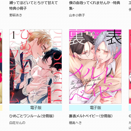
縛ってほどいてとろけて甘えて
僕の血吸ってくれませんか -特典
特典小冊子
集-
野萩あき
山本小鉄子
電子版
電子版
ひめごとワンルーム（分冊版）
裏表メルトベイビー（分冊版）
G
白花せんの
穂高へき