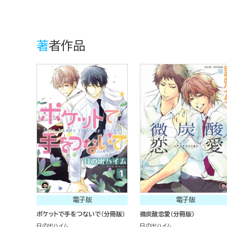
著者作品
電子版
電子版
ポケットで手をつないで（分冊版）
微炭酸恋愛（分冊版）
日の出ハイム
日の出ハイム