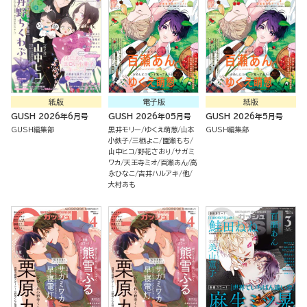
紙版
電子版
紙版
GUSH 2026年6月号
GUSH 2026年05月号
GUSH 2026年5月号
GUSH編集部
黒井モリー
ゆくえ萌葱
山本
GUSH編集部
小鉄子
三栖よこ
園瀬もち
山中ヒコ
野花さおり
サガミ
ワカ
天王寺ミオ
百瀬あん
高
永ひなこ
吉井ハルアキ
他
大村あも