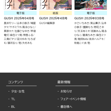
電子版
紙版
電子版
GUSH 2026年04月号
GUSH 2026年4月号
GUSH 2026年03月号
黒井モリー
山本小鉄子
鳩屋
GUSH編集部
かさいちあき
美山薫子
山本
タマ
サガミワカ
高永ひなこ
小鉄子
園瀬もち
野花さお
栗原カナ
左藤さなゆき
早寝
り
天王寺ミオ
百瀬あん
高永
電灯
麻生ミツ晃
熊雪ふる
ひなこ
嘉島ちあき
麻生ミツ
三島ピタリ
淀川ゆお
もちぱ
晃
鮭田ねね
吉井ハルアキ
む
藤河るり
他
大村あも
秋鮭こぐま
他
コンテンツ
最新情報
少女・女性
お知らせ
TL
フェア・イベント情報
BL
書店様へ