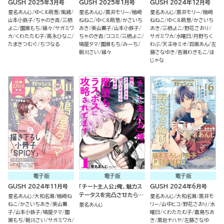
GUSH 2025年3月号
GUSH 2025年1月号
GUSH 2024年12月号
星名あんじ
ゆくえ萌葱
風緒
星名あんじ
黒井モリー
楢崎
星名あんじ
黒井モリー
楢崎
山本小鉄子
ちゃのき杏
三栖
ねねこ
ゆくえ萌葱
かさいち
ねねこ
ゆくえ萌葱
かさいち
よこ
園瀬もち
縁々
サガミワ
あき
美山薫子
山本小鉄子
あき
三栖よこ
野花さおり
カ
くわたたむ子
高永ひなこ
ちゃのき杏
ココミ
三栖よこ
サガミワカ
水曜日
丹野ちく
たまきつむぐ
ちづなる
鳩屋タマ
園瀬もち
みーち
わぶ
天王寺ミオ
百瀬あん
左
朝川さい
縁々
藤さなゆき
吾瀬わぎもこ
ほ
じゃな
電子版
電子版
電子版
GUSH 2024年11月号
「チート主人公」俺、魅力ス
GUSH 2024年6月号
テータスを完凸させたらな
星名あんじ
大和名瀬
楢崎ね
星名あんじ
大和名瀬
黒井モ
ぜか闇堕ちラスボスに攻略
ねこ
かさいちあき
美山薫
リー
山中ヒコ
野花さおり
水
星名あんじ
されてます。（分冊版）
子
山本小鉄子
鳩屋タマ
園
曜日
くわたたむ子
嘉島ちあ
瀬もち
朝川さい
サガミワカ
き
黒岩チハヤ
左藤さなゆ