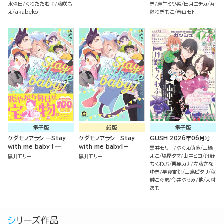
水曜日
くわたたむ子
藤咲も
き
麻生ミツ晃
日月ニチカ
吾
え
akabeko
瀬わぎもこ
春山モト
電子版
紙版
電子版
ケダモノアラシ ―Stay
ケダモノアラシ－Stay
GUSH 2026年06月号
with me baby！―
with me baby!－
黒井モリー
ゆくえ萌葱
三栖
よこ
鳩屋タマ
山中ヒコ
丹野
黒井モリー
黒井モリー
ちくわぶ
栗原カナ
左藤さな
ゆき
早寝電灯
三島ピタリ
秋
鮭こぐま
今井ゆうみ
他
大村
あも
シリーズ作品