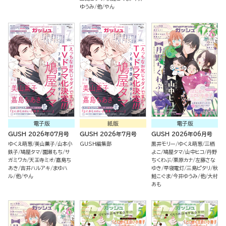
ゆうみ
他
やん
電子版
紙版
電子版
GUSH 2026年07月号
GUSH 2026年7月号
GUSH 2026年06月号
ゆくえ萌葱
美山薫子
山本小
GUSH編集部
黒井モリー
ゆくえ萌葱
三栖
鉄子
鳩屋タマ
園瀬もち
サ
よこ
鳩屋タマ
山中ヒコ
丹野
ガミワカ
天王寺ミオ
嘉島ち
ちくわぶ
栗原カナ
左藤さな
あき
吉井ハルアキ
まゆハ
ゆき
早寝電灯
三島ピタリ
秋
ル
他
やん
鮭こぐま
今井ゆうみ
他
大村
あも