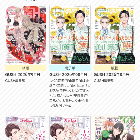
紙版
電子版
紙版
GUSH 2026年9月号
GUSH 2026年08月号
GUSH 2026年8月号
GUSH編集部
ゆくえ萌葱
美山薫子
山本小
GUSH編集部
鉄子
三栖よこ
山中ヒコ
サガ
ミワカ
丹野ちくわぶ
百瀬あ
ん
左藤さなゆき
早寝電灯
三島ピタリ
秋鮭こぐま
今井
ゆうみ
他
やん