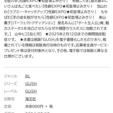
る彼の手］性癖EXPO★初登場よみきり！ 秋鮭こぐま［据え膳おに
いさんは丸ごと食べたい］性癖EXPO★初登場よみきり！ 泡山わ
わ［ラブミー・キャッチアップ］性癖EXPO★初登場よみきり！ もち
ぱむ［羊の皮を脱がせたら］性癖EXPO★初登場よみきり！ 美山
薫子［パーフェクトアディクション］ 星名あんじ［「チート主人公」俺、魅
力ステータスを完凸させたらなぜか闇堕ちラスボスに攻略されてま
す。］ 山中ヒコ［后と河］ ★2025年2月12日までの期間限定配
信です。 ★本書は紙版「GUSH」を電子書籍化したものであり、掲
載されている情報は紙版発行当時のものです。応募者全員サービス・
プレゼント等は受付対象外となり、その他、電子版では紙版と異なる
仕様がございます。
ジャンル
BL
シリーズ
GUSH
レーベル
GUSH
出版社
海王社
定価
本体880円 ＋ 税