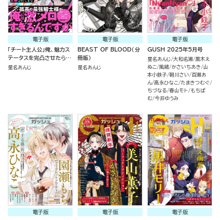
電子版
電子版
電子版
「チート主人公」俺、魅力ス
BEAST OF BLOOD（分
GUSH 2025年5月号
テータスを完凸させたらな
冊版）
星名あんじ
大和名瀬
黒木え
ぜか闇堕ちラスボスに攻略
ぬこ
風緒
かさいちあき
山
星名あんじ
星名あんじ
されてます。
本小鉄子
朝川さい
百瀬あ
ん
高永ひなこ
たまきつむぐ
ちづなる
春山モト
もちぱ
む
今井ゆうみ
電子版
電子版
電子版