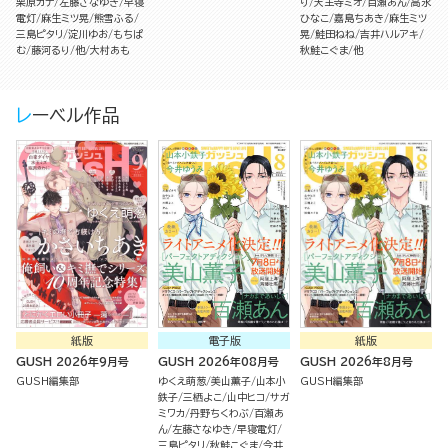
栗原カナ
左藤さなゆき
早寝
り
天王寺ミオ
百瀬あん
高永
電灯
麻生ミツ晃
熊雪ふる
ひなこ
嘉島ちあき
麻生ミツ
三島ピタリ
淀川ゆお
もちぱ
晃
鮭田ねね
吉井ハルアキ
む
藤河るり
他
大村あも
秋鮭こぐま
他
レーベル作品
紙版
電子版
紙版
GUSH 2026年9月号
GUSH 2026年08月号
GUSH 2026年8月号
GUSH編集部
ゆくえ萌葱
美山薫子
山本小
GUSH編集部
鉄子
三栖よこ
山中ヒコ
サガ
ミワカ
丹野ちくわぶ
百瀬あ
ん
左藤さなゆき
早寝電灯
三島ピタリ
秋鮭こぐま
今井