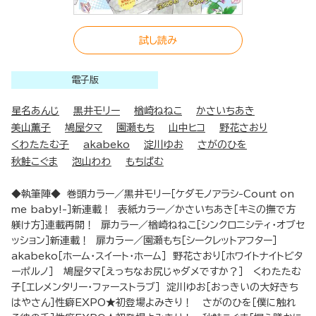
試し読み
電子版
星名あんじ
黒井モリー
楢崎ねねこ
かさいちあき
美山薫子
鳩屋タマ
園瀬もち
山中ヒコ
野花さおり
くわたたむ子
akabeko
淀川ゆお
さがのひを
秋鮭こぐま
泡山わわ
もちぱむ
◆執筆陣◆ 巻頭カラー／黒井モリー［ケダモノアラシ-Count on
me baby!-］新連載！ 表紙カラー／かさいちあき［キミの撫で方
躾け方］連載再開！ 扉カラー／楢崎ねねこ［シンクロニシティ・オブセ
ッション］新連載！ 扉カラー／園瀬もち［シークレットアフター］
akabeko［ホーム・スイート・ホーム］ 野花さおり［ホワイトナイトビタ
ーポルノ］ 鳩屋タマ［えっちなお尻じゃダメですか？］ くわたたむ
子［エレメンタリー・ファーストラブ］ 淀川ゆお［おっきいの大好きち
はやさん］性癖EXPO★初登場よみきり！ さがのひを［僕に触れ