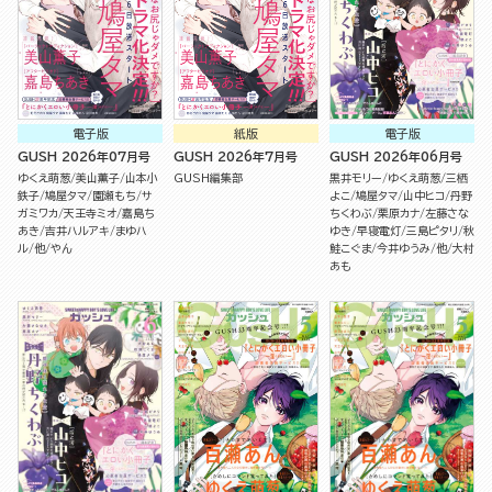
電子版
紙版
電子版
GUSH 2026年07月号
GUSH 2026年7月号
GUSH 2026年06月号
ゆくえ萌葱
美山薫子
山本小
GUSH編集部
黒井モリー
ゆくえ萌葱
三栖
鉄子
鳩屋タマ
園瀬もち
サ
よこ
鳩屋タマ
山中ヒコ
丹野
ガミワカ
天王寺ミオ
嘉島ち
ちくわぶ
栗原カナ
左藤さな
あき
吉井ハルアキ
まゆハ
ゆき
早寝電灯
三島ピタリ
秋
ル
他
やん
鮭こぐま
今井ゆうみ
他
大村
あも