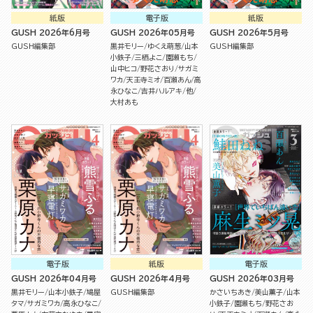
紙版
電子版
紙版
GUSH 2026年6月号
GUSH 2026年05月号
GUSH 2026年5月号
GUSH編集部
黒井モリー
ゆくえ萌葱
山本
GUSH編集部
小鉄子
三栖よこ
園瀬もち
山中ヒコ
野花さおり
サガミ
ワカ
天王寺ミオ
百瀬あん
高
永ひなこ
吉井ハルアキ
他
大村あも
電子版
紙版
電子版
GUSH 2026年04月号
GUSH 2026年4月号
GUSH 2026年03月号
黒井モリー
山本小鉄子
鳩屋
GUSH編集部
かさいちあき
美山薫子
山本
タマ
サガミワカ
高永ひなこ
小鉄子
園瀬もち
野花さお