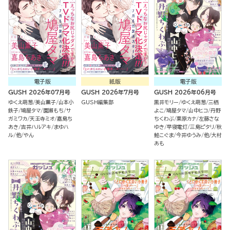
電子版
紙版
電子版
GUSH 2026年07月号
GUSH 2026年7月号
GUSH 2026年06月号
ゆくえ萌葱
美山薫子
山本小
GUSH編集部
黒井モリー
ゆくえ萌葱
三栖
鉄子
鳩屋タマ
園瀬もち
サ
よこ
鳩屋タマ
山中ヒコ
丹野
ガミワカ
天王寺ミオ
嘉島ち
ちくわぶ
栗原カナ
左藤さな
あき
吉井ハルアキ
まゆハ
ゆき
早寝電灯
三島ピタリ
秋
ル
他
やん
鮭こぐま
今井ゆうみ
他
大村
あも