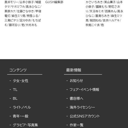
黒井モリー
山本小鉄子
鳩屋
GUSH編集部
かさいちあき
美山薫子
山本
タマ
サガミワカ
高永ひなこ
小鉄子
園瀬もち
野花さお
栗原カナ
左藤さなゆき
早寝
り
天王寺ミオ
百瀬あん
高永
電灯
麻生ミツ晃
熊雪ふる
ひなこ
嘉島ちあき
麻生ミツ
三島ピタリ
淀川ゆお
もちぱ
晃
鮭田ねね
吉井ハルアキ
む
藤河るり
他
大村あも
秋鮭こぐま
他
コンテンツ
最新情報
少女・女性
お知らせ
TL
フェア・イベント情報
BL
書店様へ
ライトノベル
海外ライセンシー
青年・一般
公式SNSアカウント
グラビア・写真集
作家一覧