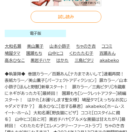
試し読み
電子版
大和名瀬
美山薫子
山本小鉄子
ちゃのき杏
ココミ
鳩屋タマ
園瀬もち
山中ヒコ
くわたたむ子
百瀬あん
高永ひなこ
黒岩チハヤ
はかた
三島ピタリ
akabeko
◆執筆陣◆ 巻頭カラー／百瀬あん［ナカまであいして］連載再開！
表紙カラー／美山薫子［パーフェクトアディクション］ 扉カラー／山本
小鉄子［ほんと野獣］新章スタート！ 扉カラー／三島ピタリ［冷蔵庫
にネギがあったカモ］最終回！ 園瀬もち［シークレットアフター］続編
スタート！ はかた［お護りします聖女様］ 鳩屋タマ［えっちなお尻じ
ゃダメですか？］ 高永ひなこ［恋する暴君］ akabeko［ホーム・ス
イート・ホーム］ 大和名瀬［野良猫にピザ］ ココミ［ロスタイムに餞
を］ 山中ヒコ［后と河］ 黒岩チハヤ［グルメな黒猫は甘えたがり］最
終回！ くわたたむ子［エレメンタリー・ファーストラブ］ ちゃのき杏