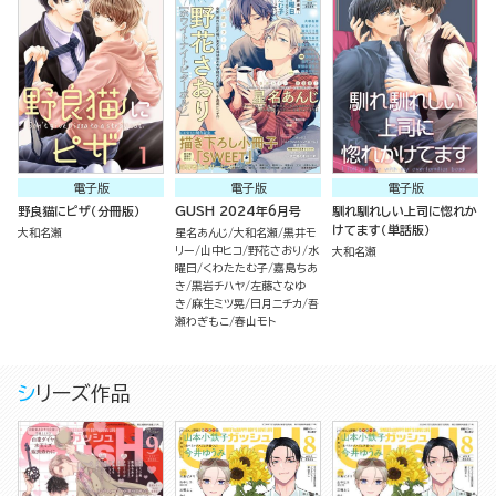
電子版
電子版
電子版
野良猫にピザ（分冊版）
GUSH 2024年6月号
馴れ馴れしい上司に惚れか
けてます（単話版）
大和名瀬
星名あんじ
大和名瀬
黒井モ
リー
山中ヒコ
野花さおり
水
大和名瀬
曜日
くわたたむ子
嘉島ちあ
き
黒岩チハヤ
左藤さなゆ
き
麻生ミツ晃
日月ニチカ
吾
瀬わぎもこ
春山モト
シリーズ作品