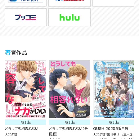
著者作品
電子版
電子版
電子版
どうしても相容れない
どうしても相容れない（分
GUSH 2025年6月号
冊版）
大和名瀬
大和名瀬
黒井モリー
黒木え