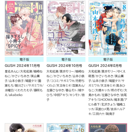
電子版
電子版
電子版
GUSH 2024年11月号
GUSH 2024年10月号
GUSH 2024年8月号
星名あんじ
大和名瀬
楢崎ね
大和名瀬
黒井モリー
楢崎ね
大和名瀬
黒井モリー
ゆくえ
ねこ
かさいちあき
美山薫
ねこ
かさいちあき
山本小鉄
萌葱
かさいちあき
美山薫
子
山本小鉄子
鳩屋タマ
園
子
ココミ
サガミワカ
丹野ち
子
山本小鉄子
鳩屋タマ
サ
瀬もち
朝川さい
サガミワカ
くわぶ
天王寺ミオ
百瀬あん
ガミワカ
天王寺ミオ
高永ひ
水曜日
くわたたむ子
藤咲も
左藤さなゆき
春山モト
橈や
なこ
大橋キッカ
柊のぞむ
大
え
akabeko
ひろ
中田アキラ
キシモト
依
島かもめ
左藤さなゆき
吉尾
子
アキラ
SHOOWA
梶本潤
ア
ヒル森下
北沢きょう
福嶋ユ
ッカ
茶渡ロメ男
吉井ハルア
キ
三田六十
碗島子