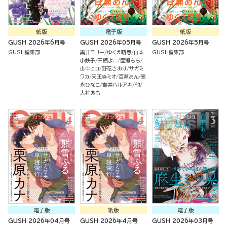
紙版
電子版
紙版
GUSH 2026年6月号
GUSH 2026年05月号
GUSH 2026年5月号
GUSH編集部
黒井モリー
ゆくえ萌葱
山本
GUSH編集部
小鉄子
三栖よこ
園瀬もち
山中ヒコ
野花さおり
サガミ
ワカ
天王寺ミオ
百瀬あん
高
永ひなこ
吉井ハルアキ
他
大村あも
電子版
紙版
電子版
GUSH 2026年04月号
GUSH 2026年4月号
GUSH 2026年03月号