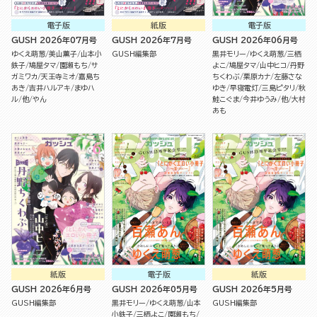
電子版
紙版
電子版
GUSH 2026年07月号
GUSH 2026年7月号
GUSH 2026年06月号
ゆくえ萌葱
美山薫子
山本小
GUSH編集部
黒井モリー
ゆくえ萌葱
三栖
鉄子
鳩屋タマ
園瀬もち
サ
よこ
鳩屋タマ
山中ヒコ
丹野
ガミワカ
天王寺ミオ
嘉島ち
ちくわぶ
栗原カナ
左藤さな
あき
吉井ハルアキ
まゆハ
ゆき
早寝電灯
三島ピタリ
秋
ル
他
やん
鮭こぐま
今井ゆうみ
他
大村
あも
紙版
電子版
紙版
GUSH 2026年6月号
GUSH 2026年05月号
GUSH 2026年5月号
GUSH編集部
黒井モリー
ゆくえ萌葱
山本
GUSH編集部
小鉄子
三栖よこ
園瀬もち