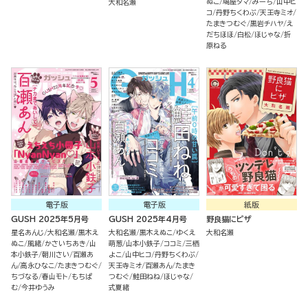
ぬこ
鳩屋タマ
みーち
山中ヒ
大和名瀬
コ
丹野ちくわぶ
天王寺ミオ
たまきつむぐ
黒岩チハヤ
え
だちほほ
白松
ほじゃな
折
原ねる
電子版
電子版
紙版
GUSH 2025年5月号
GUSH 2025年4月号
野良猫にピザ
星名あんじ
大和名瀬
黒木え
大和名瀬
黒木えぬこ
ゆくえ
大和名瀬
ぬこ
風緒
かさいちあき
山
萌葱
山本小鉄子
ココミ
三栖
本小鉄子
朝川さい
百瀬あ
よこ
山中ヒコ
丹野ちくわぶ
ん
高永ひなこ
たまきつむぐ
天王寺ミオ
百瀬あん
たまき
ちづなる
春山モト
もちぱ
つむぐ
鮭田ねね
ほじゃな
む
今井ゆうみ
式夏緒