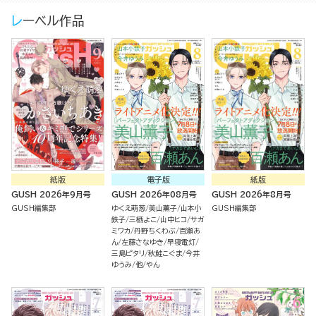
レーベル作品
紙版
電子版
紙版
GUSH 2026年9月号
GUSH 2026年08月号
GUSH 2026年8月号
GUSH編集部
ゆくえ萌葱
美山薫子
山本小
GUSH編集部
鉄子
三栖よこ
山中ヒコ
サガ
ミワカ
丹野ちくわぶ
百瀬あ
ん
左藤さなゆき
早寝電灯
三島ピタリ
秋鮭こぐま
今井
ゆうみ
他
やん