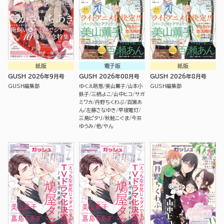
紙版
電子版
紙版
GUSH 2026年9月号
GUSH 2026年08月号
GUSH 2026年8月号
GUSH編集部
ゆくえ萌葱
美山薫子
山本小
GUSH編集部
鉄子
三栖よこ
山中ヒコ
サガ
ミワカ
丹野ちくわぶ
百瀬あ
ん
左藤さなゆき
早寝電灯
三島ピタリ
秋鮭こぐま
今井
ゆうみ
他
やん