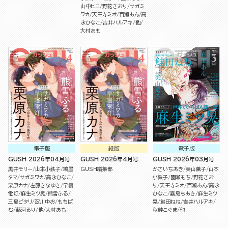
山中ヒコ
野花さおり
サガミ
ワカ
天王寺ミオ
百瀬あん
高
永ひなこ
吉井ハルアキ
他
大村あも
電子版
紙版
電子版
GUSH 2026年04月号
GUSH 2026年4月号
GUSH 2026年03月号
黒井モリー
山本小鉄子
鳩屋
GUSH編集部
かさいちあき
美山薫子
山本
タマ
サガミワカ
高永ひなこ
小鉄子
園瀬もち
野花さお
栗原カナ
左藤さなゆき
早寝
り
天王寺ミオ
百瀬あん
高永
電灯
麻生ミツ晃
熊雪ふる
ひなこ
嘉島ちあき
麻生ミツ
三島ピタリ
淀川ゆお
もちぱ
晃
鮭田ねね
吉井ハルアキ
む
藤河るり
他
大村あも
秋鮭こぐま
他