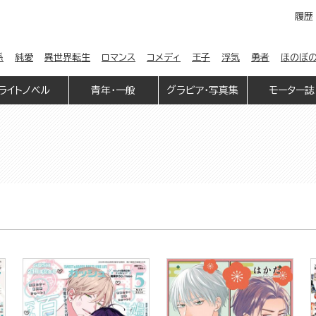
履歴
係
純愛
異世界転生
ロマンス
コメディ
王子
浮気
勇者
ほのぼ
ライトノベル
青年・一般
グラビア・写真集
モーター誌