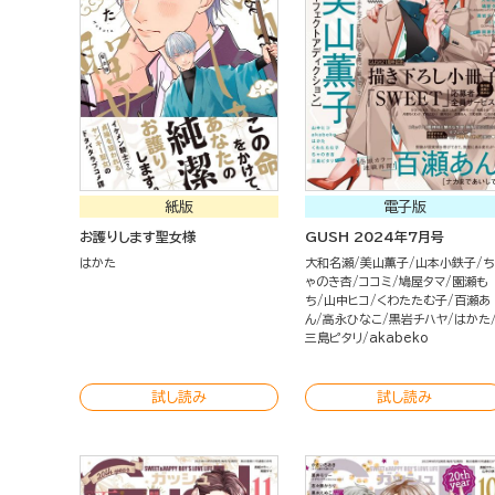
紙版
電子版
お護りします聖女様
GUSH 2024年7月号
はかた
大和名瀬
美山薫子
山本小鉄子
ち
ゃのき杏
ココミ
鳩屋タマ
園瀬も
ち
山中ヒコ
くわたたむ子
百瀬あ
ん
高永ひなこ
黒岩チハヤ
はかた
三島ピタリ
akabeko
試し読み
試し読み