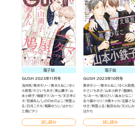
電子版
電子版
GUSH 2023年11月号
GUSH 2023年10月号
浅井西
黒井モリー
黒木えぬこ
ゆく
黒井モリー
黒木えぬこ
ゆくえ萌葱
え萌葱
かさいちあき
美山薫子
山
かさいちあき
山本小鉄子
園瀬も
本小鉄子
鳩屋タマ
みーち
天王寺ミ
ち
みーち
朝川さい
高永ひなこ
オ
百瀬あん
しののめのよこ
熊雪ふ
志々藤からり
大橋キッカ
左藤さな
る
日月ニチカ
鳥葉ゆうじ
はかた
ゆき
熊雪ふる
鮭田ねね
文川じみ
三島ピタリ
はかた
試し読み
試し読み