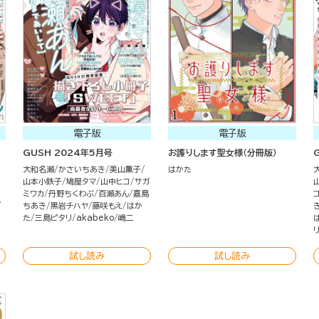
電子版
電子版
GUSH 2024年5月号
お護りします聖女様（分冊版）
大和名瀬
かさいちあき
美山薫子
はかた
山本小鉄子
鳩屋タマ
山中ヒコ
サガ
ミワカ
丹野ちくわぶ
百瀬あん
嘉島
ちあき
黒岩チハヤ
藤咲もえ
はか
た
三島ピタリ
akabeko
嶋二
試し読み
試し読み