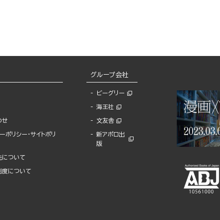
グループ会社
ビーグリー
海王社
わせ
文友舎
ーポリシー・サイトポリ
新アポロ出
版
先について
制度について