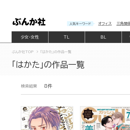
オフィス
三角関
人気キーワード
少女・女性
TL
BL
ぶんか社TOP
「はかた」の作品一覧
「はかた」の作品一覧
8件
検索結果