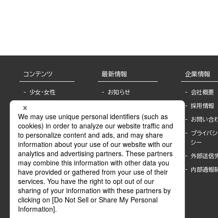
コンテンツ
最新情報
企業情報
少女・女性
お知らせ
会社概要
TL
フェア・イベント情
採用情報
報
BL
お問い合
書店様へ
ライトノベル
プライバシ
海外ライセンシー
シー
青年・一般
公式SNSアカウ
外部送信
グラビア・写真
ント
集
内部通報
作家一覧
モーター誌
Keyword list
SPECIAL
Author list
Sublicense