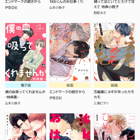
エンドマークの続きから
tkbくんのお仕事 （1）
縛ってほどいてとろけて甘
えて 特典小冊子
伊香亞紀
山本小鉄子
野萩あき
電子版
紙版
紙版
僕の血吸ってくれませんか
エンドマークの続きから
冷蔵庫にネギがあったカモ
-特典集-
カモ
伊香亞紀
山本小鉄子
三島ピタリ