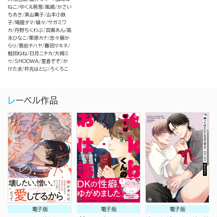
ねこ
ゆくえ萌葱
風緒
かさい
ちあき
美山薫子
山本小鉄
子
鳩屋タマ
縁々
サガミワ
カ
丹野ちくわぶ
百瀬あん
高
永ひなこ
栗原カナ
志々藤か
らり
黒岩チハヤ
暮田マキネ
鮭田ねね
日月ニチカ
大槻ミ
ゥ
SHOOWA
星倉ぞぞ
か
けたま
衿先はとじ
ろくろこ
レーベル作品
電子版
電子版
電子版