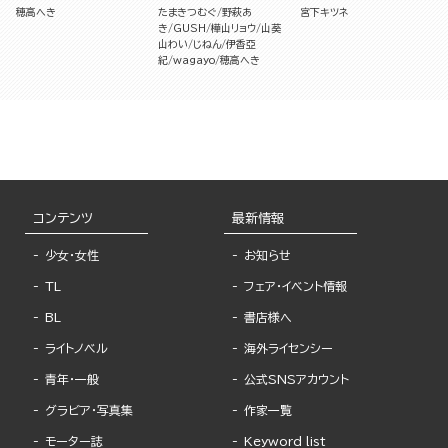
穂高へき
たまきつむぐ
野萩あ
宮下キツネ
き
GUSH
樺山リョウ
山葵
山わい
じねん
伊香亞
紀
wagayo
穂高へき
コンテンツ
最新情報
少女・女性
お知らせ
TL
フェア・イベント情報
BL
書店様へ
ライトノベル
海外ライセンシー
青年・一般
公式SNSアカウント
グラビア・写真集
作家一覧
モーター誌
Keyword list