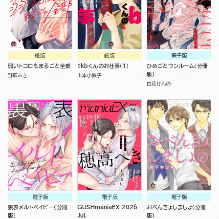
紙版
紙版
電子版
弱いトコロもまるごと全部
tkbくんのお仕事（１）
ひめごとワンルーム（分冊
版）
野萩あき
山本小鉄子
白花せんの
電子版
電子版
電子版
裏表メルトベイビー（分冊
GUSHmaniaEX 2026
おべんきょしましょ（分冊
版）
Jul.
版）