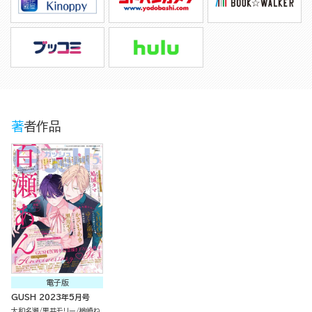
著者作品
電子版
GUSH 2023年5月号
大和名瀬
黒井モリー
楢崎ね