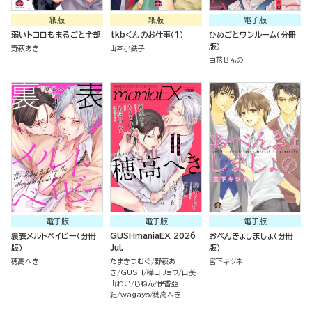
紙版
紙版
電子版
弱いトコロもまるごと全部
tkbくんのお仕事（１）
ひめごとワンルーム（分冊
版）
野萩あき
山本小鉄子
白花せんの
電子版
電子版
電子版
裏表メルトベイビー（分冊
GUSHmaniaEX 2026
おべんきょしましょ（分冊
版）
Jul.
版）
穂高へき
たまきつむぐ
野萩あ
宮下キツネ
き
GUSH
樺山リョウ
山葵
山わい
じねん
伊香亞
紀
wagayo
穂高へき