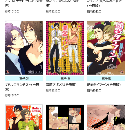
アンリミテッド・ラスト（分冊
俺たちに愛はない（分冊
たくさん食べる君がすき
版）
版）
（分冊版）
楢崎ねねこ
楢崎ねねこ
楢崎ねねこ
電子版
電子版
電子版
リアルロマンチスト（分冊
偏愛プリンス（分冊版）
艶恋タイフーン（分冊版）
版）
楢崎ねねこ
楢崎ねねこ
楢崎ねねこ