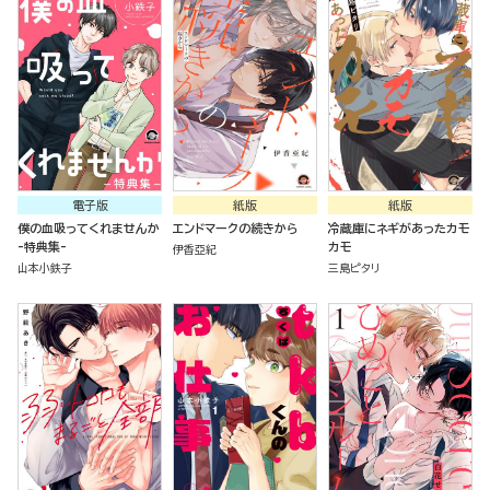
電子版
紙版
紙版
僕の血吸ってくれませんか
エンドマークの続きから
冷蔵庫にネギがあったカモ
-特典集-
カモ
伊香亞紀
山本小鉄子
三島ピタリ