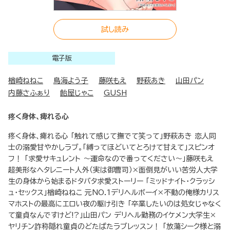
試し読み
電子版
楢崎ねねこ
鳥海よう子
藤咲もえ
野萩あき
山田パン
内藤さふぁり
飴屋じゃこ
GUSH
疼く身体、痺れる心
疼く身体、痺れる心 「触れて感じて撫でて笑って」野萩あき 恋人同
士の溺愛甘やかしラブ。「縛ってほどいてとろけて甘えて」スピンオ
フ！ 「求愛サキュレント ～運命なので番ってください～」藤咲もえ
超美形なヘタレニート人外（実は御曹司）×面倒見がいい苦労人大学
生の身体から始まるドタバタ求愛ストーリー 「ミッドナイト・クラッシ
ュ・セックス」楢崎ねねこ 元NO.1デリヘルボーイ×不動の俺様カリス
マホストの最高にエロい夜の駆け引き 「卒業したいのは処女じゃなく
て童貞なんですけど!?」山田パン デリヘル勤務のイケメン大学生×
ヤリチン詐称隠れ童貞のどたばたラブレッスン！ 「放蕩シーク様と溺