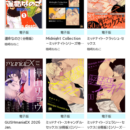
電子版
電子版
電子版
運命なのさ（分冊版）
Midnight Collection
ミッドナイト・クラッシュ・セ
－ミッドナイトシリーズ特典
ックス
楢崎ねねこ
集－
楢崎ねねこ
楢崎ねねこ
電子版
電子版
電子版
GUSHmaniaEX 2026
ミッドナイト・スキャンダル・
ミッドナイト・ジェラシー・セ
Jan.
セックス（分冊版）【シリーズ
ックス（分冊版）【シリーズ