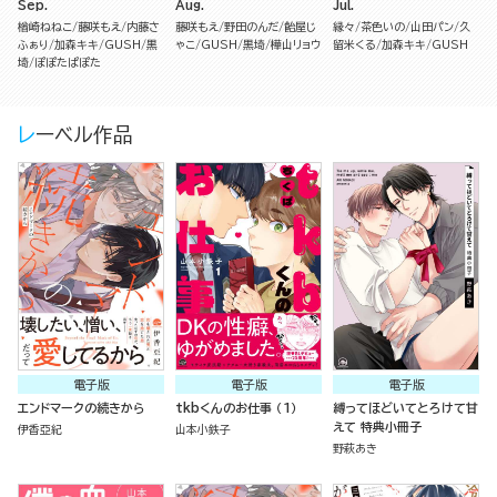
Sep.
Aug.
Jul.
楢崎ねねこ
藤咲もえ
内藤さ
藤咲もえ
野田のんだ
飴屋じ
縁々
茶色いの
山田パン
久
ふぁり
加森キキ
GUSH
黒
ゃこ
GUSH
黒埼
樺山リョウ
留米くる
加森キキ
GUSH
埼
ぽぽたぱぽた
レーベル作品
電子版
電子版
電子版
エンドマークの続きから
tkbくんのお仕事 （1）
縛ってほどいてとろけて甘
えて 特典小冊子
伊香亞紀
山本小鉄子
野萩あき