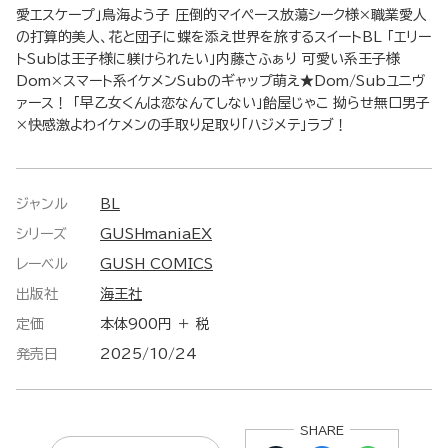
愛エスケープ」鳥海よう子 圧倒的マイペース放蕩シーク様×職業愛人
の打算的美人、花と団子に蝶を添え世界を旅するスイートBL 「エリー
トSubは王子様に躾けられたい」内藤さふぁり 可愛い系王子様
Dom×スマート系イケメンSubのギャップ萌え★Dom/Subユニヴ
ァース！ 「早乙女くんは恋なんてしない」飴屋じゃこ 拗らせ無口男子
×快感激よわイケメンの手取り足取り「ハジメテ」ラブ！
ジャンル
BL
シリーズ
GUSHmaniaEX
レーベル
GUSH COMICS
出版社
海王社
定価
本体900円 ＋ 税
発売日
2025/10/24
SHARE