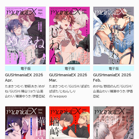
電子版
電子版
電子版
GUSHmaniaEX 2026
GUSHmaniaEX 2026
GUSHmaniaEX 2026
Apr.
Mar.
Feb.
たまきつむぐ
野萩あき
めが
たまきつむぐ
GUSH
ぽぽた
めがね
野田のんだ
GUSH
ね
GUSH
樺山リョウ
山葵
ぱぽた
じねん
しり
山葵山わい
榛瀬ゆうき
伊香
山わい
榛瀬ゆうき
伊香亞紀
の
wagayo
亞紀