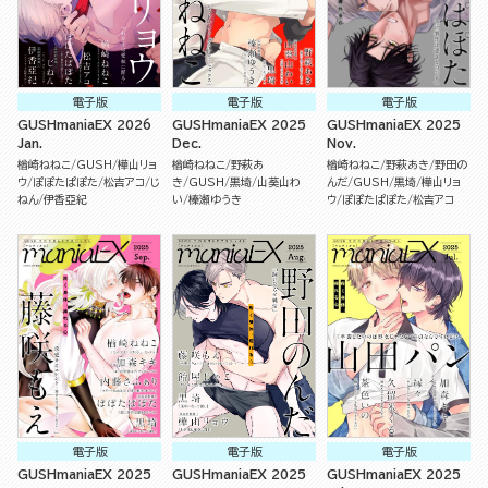
電子版
電子版
電子版
GUSHmaniaEX 2026
GUSHmaniaEX 2025
GUSHmaniaEX 2025
Jan.
Dec.
Nov.
楢崎ねねこ
GUSH
樺山リョ
楢崎ねねこ
野萩あ
楢崎ねねこ
野萩あき
野田の
ウ
ぽぽたぱぽた
松吉アコ
じ
き
GUSH
黒埼
山葵山わ
んだ
GUSH
黒埼
樺山リョ
ねん
伊香亞紀
い
榛瀬ゆうき
ウ
ぽぽたぱぽた
松吉アコ
電子版
電子版
電子版
GUSHmaniaEX 2025
GUSHmaniaEX 2025
GUSHmaniaEX 2025