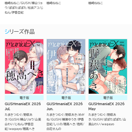
4】
3】
楢崎ねねこ
GUSH
樺山リョ
楢崎ねねこ
楢崎ねねこ
ウ
ぽぽたぱぽた
松吉アコ
じ
ねん
伊香亞紀
シリーズ作品
電子版
電子版
電子版
GUSHmaniaEX 2026
GUSHmaniaEX 2026
GUSHmaniaEX 2026
Jul.
Jun.
May
たまきつむぐ
野萩あ
たまきつむぐ
野萩あき
めが
たまきつむぐ
野萩あ
き
GUSH
樺山リョウ
山葵
ね
GUSH
榛瀬ゆうき
伊香
き
GUSH
ぽぽたぱぽた
山
山わい
じねん
伊香亞
亞紀
しりの
穂高へき
他所
葵山わい
wagayo
紀
wagayo
穂高へき
白花せんの