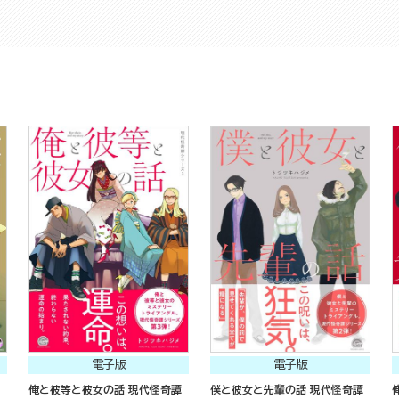
電子版
電子版
俺と彼等と彼女の話 現代怪奇譚
僕と彼女と先輩の話 現代怪奇譚