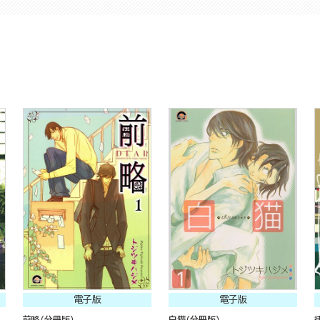
電子版
電子版
前略（分冊版）
白猫（分冊版）