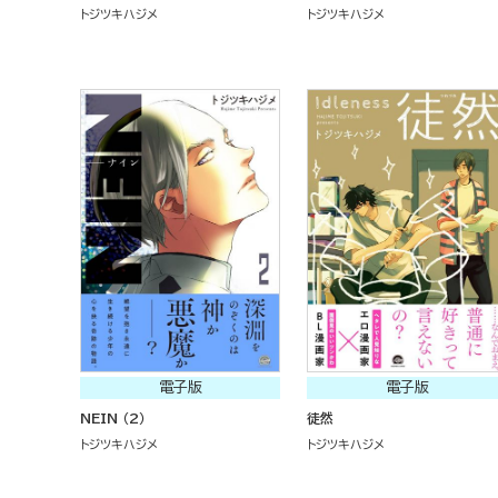
トジツキハジメ
トジツキハジメ
電子版
電子版
NEIN （2）
徒然
トジツキハジメ
トジツキハジメ