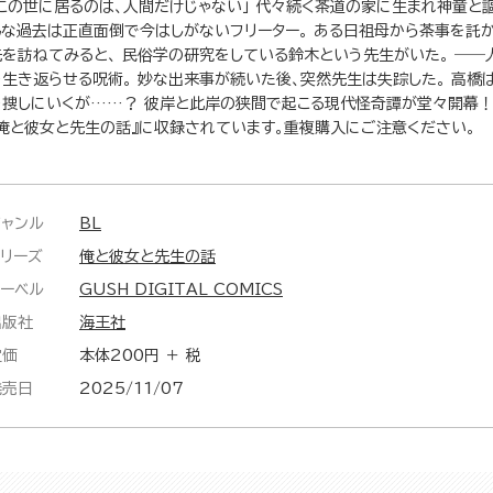
「この世に居るのは、人間だけじゃない」 代々続く茶道の家に生まれ神童と
んな過去は正直面倒で今はしがないフリーター。 ある日祖母から茶事を託
先を訪ねてみると、 民俗学の研究をしている鈴木という先生がいた。 ――
を生き返らせる呪術。 妙な出来事が続いた後、突然先生は失踪した。 高橋
を捜しにいくが……？ 彼岸と此岸の狭間で起こる現代怪奇譚が堂々開幕！
『俺と彼女と先生の話』に収録されています。重複購入にご注意ください。
ジャンル
BL
シリーズ
俺と彼女と先生の話
レーベル
GUSH DIGITAL COMICS
出版社
海王社
定価
本体200円 ＋ 税
発売日
2025/11/07