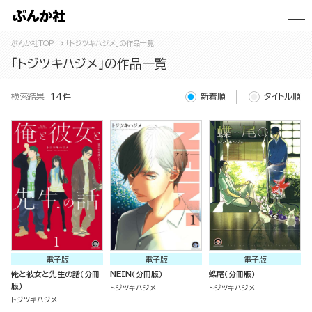
ぶんか社TOP
「トジツキハジメ」の作品一覧
「トジツキハジメ」の作品一覧
検索結果
14件
新着順
タイトル順
電子版
電子版
電子版
俺と彼女と先生の話（分冊
NEIN（分冊版）
蝶尾（分冊版）
版）
トジツキハジメ
トジツキハジメ
トジツキハジメ