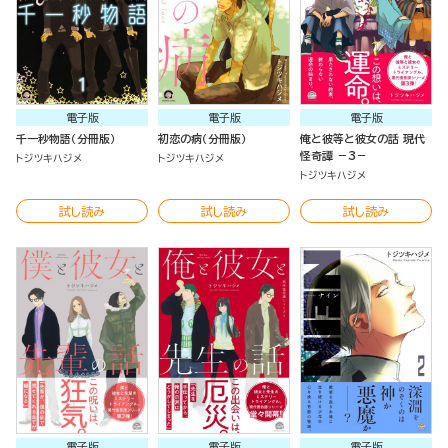
電子版
電子版
電子版
千一秒物語（分冊版）
初恋の病（分冊版）
俺と彼等と彼女の話 現代
怪奇譚 －3－
トジツキハジメ
トジツキハジメ
トジツキハジメ
試し読み
試し読み
試し読み
電子版
電子版
電子版