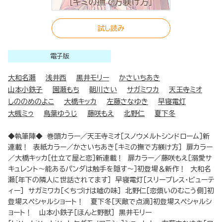
試し読み
電子版
大和名瀬
浅井西
黒井モリー
かさいちあき
山本小鉄子
園瀬もち
朝川さい
サガミワカ
天王寺ミオ
しののめのよこ
大橋キッカ
左藤さなゆき
早寝電灯
大槻ミゥ
鳥葉ゆうじ
藤咲もえ
北野仁
夏下冬
◆執筆陣◆ 巻頭カラー／天王寺ミオ［スノウメルトシンドローム］新
連載！ 表紙カラー／かさいちあき［キミの撫で方躾け方］ 扉カラー
／大橋キッカ［仕立て屋と恋］新連載！ 扉カラー／藤咲もえ［溺愛サ
キュレント～能あるパンダは触手を隠す～］初登場＆新作！ 大和名
瀬［年下の隣人に世話されてます］ 早寝電灯［スリープレス・ビューテ
ィー］ サガミワカ［くちづけは嘘の味］ 北野仁［恋煩いのむこう側］初
登場スペシャルショート！ 夏下冬［天敵で点滴］初登場スペシャルシ
ョート！ 山本小鉄子［ほんと野獣］ 黒井モリー