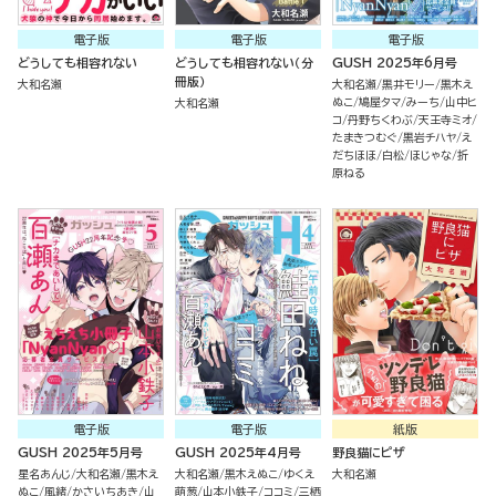
電子版
電子版
電子版
どうしても相容れない
どうしても相容れない（分
GUSH 2025年6月号
冊版）
大和名瀬
大和名瀬
黒井モリー
黒木え
ぬこ
鳩屋タマ
みーち
山中ヒ
大和名瀬
コ
丹野ちくわぶ
天王寺ミオ
たまきつむぐ
黒岩チハヤ
え
だちほほ
白松
ほじゃな
折
原ねる
電子版
電子版
紙版
GUSH 2025年5月号
GUSH 2025年4月号
野良猫にピザ
星名あんじ
大和名瀬
黒木え
大和名瀬
黒木えぬこ
ゆくえ
大和名瀬
ぬこ
風緒
かさいちあき
山
萌葱
山本小鉄子
ココミ
三栖