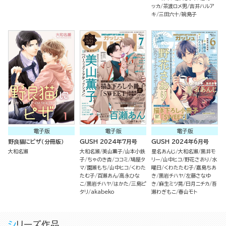
ッカ
茶渡ロメ男
吉井ハルア
キ
三田六十
碗島子
電子版
電子版
電子版
野良猫にピザ（分冊版）
GUSH 2024年7月号
GUSH 2024年6月号
大和名瀬
大和名瀬
美山薫子
山本小鉄
星名あんじ
大和名瀬
黒井モ
子
ちゃのき杏
ココミ
鳩屋タ
リー
山中ヒコ
野花さおり
水
マ
園瀬もち
山中ヒコ
くわた
曜日
くわたたむ子
嘉島ちあ
たむ子
百瀬あん
高永ひな
き
黒岩チハヤ
左藤さなゆ
こ
黒岩チハヤ
はかた
三島ピ
き
麻生ミツ晃
日月ニチカ
吾
タリ
akabeko
瀬わぎもこ
春山モト
シリーズ作品