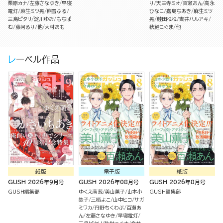
栗原カナ
左藤さなゆき
早寝
り
天王寺ミオ
百瀬あん
高永
電灯
麻生ミツ晃
熊雪ふる
ひなこ
嘉島ちあき
麻生ミツ
三島ピタリ
淀川ゆお
もちぱ
晃
鮭田ねね
吉井ハルアキ
む
藤河るり
他
大村あも
秋鮭こぐま
他
レーベル作品
紙版
電子版
紙版
GUSH 2026年9月号
GUSH 2026年08月号
GUSH 2026年8月号
GUSH編集部
ゆくえ萌葱
美山薫子
山本小
GUSH編集部
鉄子
三栖よこ
山中ヒコ
サガ
ミワカ
丹野ちくわぶ
百瀬あ
ん
左藤さなゆき
早寝電灯