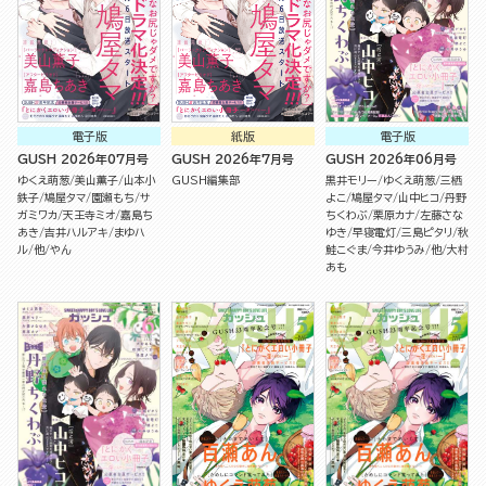
電子版
紙版
電子版
GUSH 2026年07月号
GUSH 2026年7月号
GUSH 2026年06月号
ゆくえ萌葱
美山薫子
山本小
GUSH編集部
黒井モリー
ゆくえ萌葱
三栖
鉄子
鳩屋タマ
園瀬もち
サ
よこ
鳩屋タマ
山中ヒコ
丹野
ガミワカ
天王寺ミオ
嘉島ち
ちくわぶ
栗原カナ
左藤さな
あき
吉井ハルアキ
まゆハ
ゆき
早寝電灯
三島ピタリ
秋
ル
他
やん
鮭こぐま
今井ゆうみ
他
大村
あも