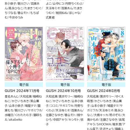
本小鉄子
朝川さい
百瀬あ
よこ
山中ヒコ
丹野ちくわぶ
ん
高永ひなこ
たまきつむぐ
天王寺ミオ
百瀬あん
たまき
ちづなる
春山モト
もちぱ
つむぐ
鮭田ねね
ほじゃな
む
今井ゆうみ
式夏緒
電子版
電子版
電子版
GUSH 2024年11月号
GUSH 2024年10月号
GUSH 2024年8月号
星名あんじ
大和名瀬
楢崎ね
大和名瀬
黒井モリー
楢崎ね
大和名瀬
黒井モリー
ゆくえ
ねこ
かさいちあき
美山薫
ねこ
かさいちあき
山本小鉄
萌葱
かさいちあき
美山薫
子
山本小鉄子
鳩屋タマ
園
子
ココミ
サガミワカ
丹野ち
子
山本小鉄子
鳩屋タマ
サ
瀬もち
朝川さい
サガミワカ
くわぶ
天王寺ミオ
百瀬あん
ガミワカ
天王寺ミオ
高永ひ
水曜日
くわたたむ子
藤咲も
左藤さなゆき
春山モト
橈や
なこ
大橋キッカ
柊のぞむ
大
え
akabeko
ひろ
中田アキラ
キシモト
依
島かもめ
左藤さなゆき
吉尾
子
アキラ
SHOOWA
梶本潤
ア
ヒル森下
北沢きょう
福嶋ユ