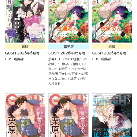
紙版
電子版
紙版
GUSH 2026年6月号
GUSH 2026年05月号
GUSH 2026年5月号
GUSH編集部
黒井モリー
ゆくえ萌葱
山本
GUSH編集部
小鉄子
三栖よこ
園瀬もち
山中ヒコ
野花さおり
サガミ
ワカ
天王寺ミオ
百瀬あん
高
永ひなこ
吉井ハルアキ
他
大村あも