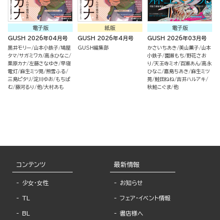
電子版
紙版
電子版
GUSH 2026年04月号
GUSH 2026年4月号
GUSH 2026年03月号
黒井モリー
山本小鉄子
鳩屋
GUSH編集部
かさいちあき
美山薫子
山本
タマ
サガミワカ
高永ひなこ
小鉄子
園瀬もち
野花さお
栗原カナ
左藤さなゆき
早寝
り
天王寺ミオ
百瀬あん
高永
電灯
麻生ミツ晃
熊雪ふる
ひなこ
嘉島ちあき
麻生ミツ
三島ピタリ
淀川ゆお
もちぱ
晃
鮭田ねね
吉井ハルアキ
む
藤河るり
他
大村あも
秋鮭こぐま
他
コンテンツ
最新情報
少女・女性
お知らせ
TL
フェア・イベント情報
BL
書店様へ