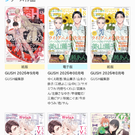
紙版
電子版
紙版
GUSH 2026年9月号
GUSH 2026年08月号
GUSH 2026年8月号
GUSH編集部
ゆくえ萌葱
美山薫子
山本小
GUSH編集部
鉄子
三栖よこ
山中ヒコ
サガ
ミワカ
丹野ちくわぶ
百瀬あ
ん
左藤さなゆき
早寝電灯
三島ピタリ
秋鮭こぐま
今井
ゆうみ
他
やん