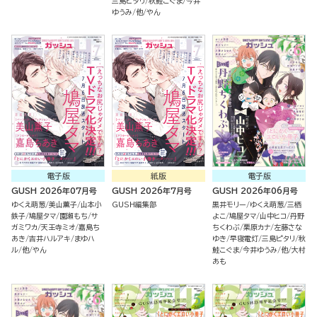
三島ピタリ
秋鮭こぐま
今井
ゆうみ
他
やん
電子版
紙版
電子版
GUSH 2026年07月号
GUSH 2026年7月号
GUSH 2026年06月号
ゆくえ萌葱
美山薫子
山本小
GUSH編集部
黒井モリー
ゆくえ萌葱
三栖
鉄子
鳩屋タマ
園瀬もち
サ
よこ
鳩屋タマ
山中ヒコ
丹野
ガミワカ
天王寺ミオ
嘉島ち
ちくわぶ
栗原カナ
左藤さな
あき
吉井ハルアキ
まゆハ
ゆき
早寝電灯
三島ピタリ
秋
ル
他
やん
鮭こぐま
今井ゆうみ
他
大村
あも