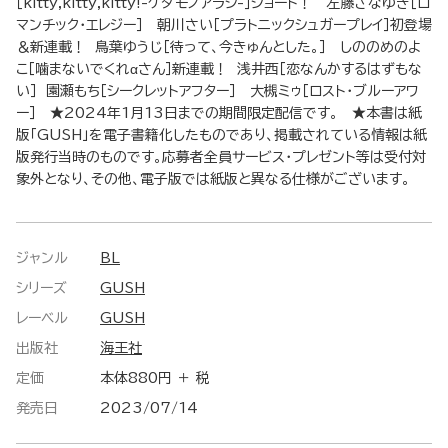
［kitty,kitty,kitty!-ケダモノアラシ-］ショート！ 左藤さなゆき［ロ
マンチック・エレジー］ 朝川さい［プラトニックシュガープレイ］初登場
＆新連載！ 鳥葉ゆうじ［待って、今きゅんとした。］ しののめのよ
こ［噛まないでくれαさん］新連載！ 浅井西［恋なんかするはずもな
い］ 園瀬もち［シークレットアフター］ 大槻ミゥ［ロスト・ブルーアワ
ー］ ★2024年1月13日までの期間限定配信です。 ★本書は紙
版「GUSH」を電子書籍化したものであり、掲載されている情報は紙
版発行当時のものです。応募者全員サービス・プレゼント等は受付対
象外となり、その他、電子版では紙版と異なる仕様がございます。
ジャンル
BL
シリーズ
GUSH
レーベル
GUSH
出版社
海王社
定価
本体880円 ＋ 税
発売日
2023/07/14