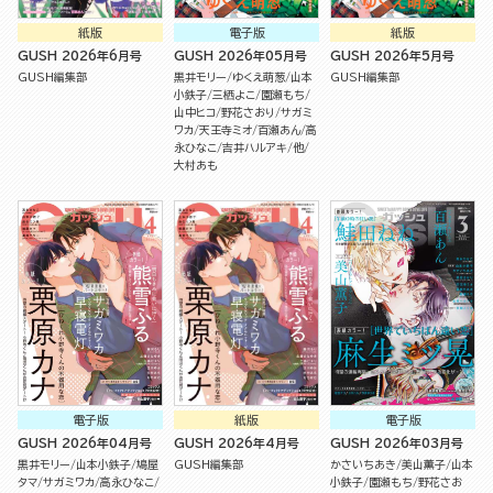
紙版
電子版
紙版
GUSH 2026年6月号
GUSH 2026年05月号
GUSH 2026年5月号
GUSH編集部
黒井モリー
ゆくえ萌葱
山本
GUSH編集部
小鉄子
三栖よこ
園瀬もち
山中ヒコ
野花さおり
サガミ
ワカ
天王寺ミオ
百瀬あん
高
永ひなこ
吉井ハルアキ
他
大村あも
電子版
紙版
電子版
GUSH 2026年04月号
GUSH 2026年4月号
GUSH 2026年03月号
黒井モリー
山本小鉄子
鳩屋
GUSH編集部
かさいちあき
美山薫子
山本
タマ
サガミワカ
高永ひなこ
小鉄子
園瀬もち
野花さお