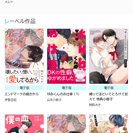
メムゥ
レーベル作品
電子版
電子版
電子版
エンドマークの続きから
tkbくんのお仕事 （1）
縛ってほどいてとろけて甘
えて 特典小冊子
伊香亞紀
山本小鉄子
野萩あき