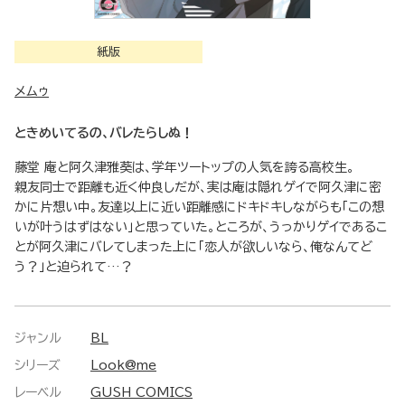
紙版
メムゥ
ときめいてるの、バレたらしぬ！
藤堂 庵と阿久津雅葵は、学年ツートップの人気を誇る高校生。
親友同士で距離も近く仲良しだが、実は庵は隠れゲイで阿久津に密
かに片想い中。友達以上に近い距離感にドキドキしながらも「この想
いが叶うはずはない」と思っていた。ところが、うっかりゲイであるこ
とが阿久津にバレてしまった上に「恋人が欲しいなら、俺なんてど
う？」と迫られて…？
ジャンル
BL
シリーズ
Look@me
レーベル
GUSH COMICS