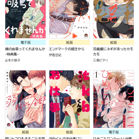
電子版
紙版
紙版
僕の血吸ってくれませんか
エンドマークの続きから
冷蔵庫にネギがあったカモ
-特典集-
カモ
伊香亞紀
山本小鉄子
三島ピタリ
紙版
紙版
電子版
弱いトコロもまるごと全部
tkbくんのお仕事（１）
ひめごとワンルーム（分冊