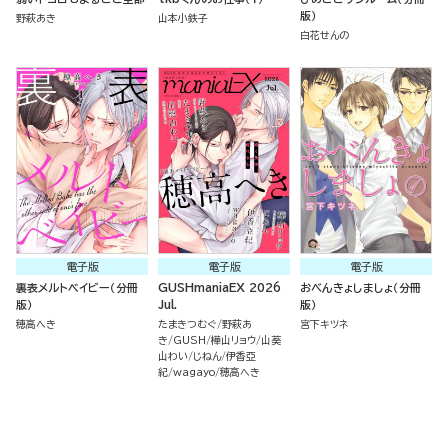
版）
野萩あき
山本小鉄子
白花せんの
電子版
電子版
電子版
裏表メルトベイビー（分冊
GUSHmaniaEX 2026
おべんきょしましょ（分冊
版）
Jul.
版）
穂高へき
たまきつむぐ
野萩あ
宮下キツネ
き
GUSH
樺山リョウ
山葵
山わい
じねん
伊香亞
紀
wagayo
穂高へき