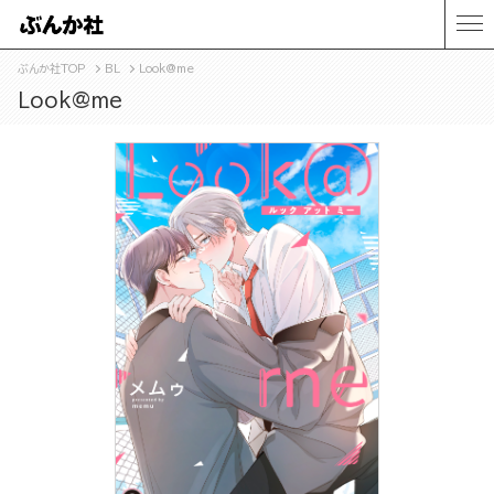
ぶんか社TOP
BL
Look@me
Look@me