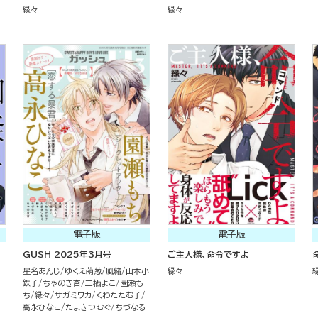
縁々
縁々
電子版
電子版
GUSH 2025年3月号
ご主人様、命令ですよ
星名あんじ
ゆくえ萌葱
風緒
山本小
縁々
鉄子
ちゃのき杏
三栖よこ
園瀬も
ち
縁々
サガミワカ
くわたたむ子
高永ひなこ
たまきつむぐ
ちづなる