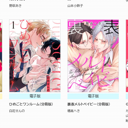
野萩あき
山本小鉄子
電子版
電子版
ひめごとワンルーム（分冊版）
裏表メルトベイビー（分冊版）
G
白花せんの
穂高へき