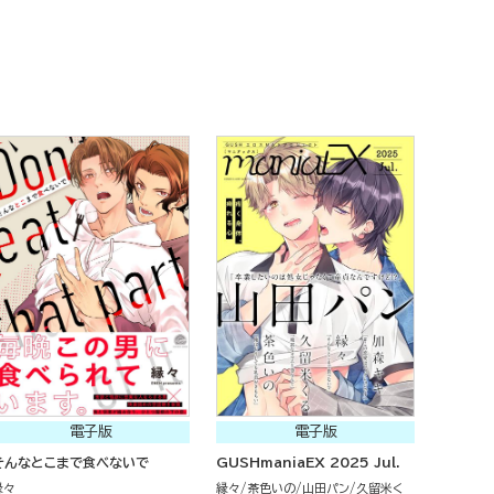
電子版
電子版
そんなとこまで食べないで
GUSHmaniaEX 2025 Jul.
縁々
縁々
茶色いの
山田パン
久留米く