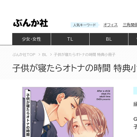
オフィス
三角関
人気キーワード
少女・女性
TL
BL
ぶんか社TOP
BL
子供が寝たらオトナの時間 特典小冊子
子供が寝たらオトナの時間 特典