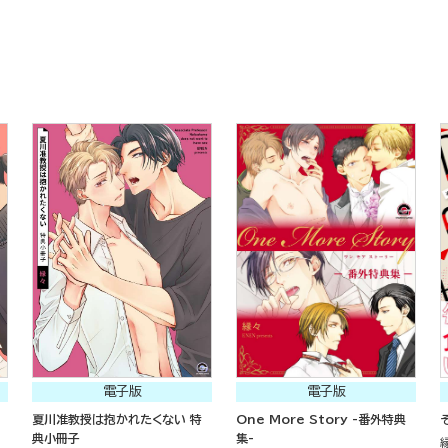
電子版
電子版
夏川准教授は抱かれたくない 特
One More Story -番外特典
典小冊子
集-