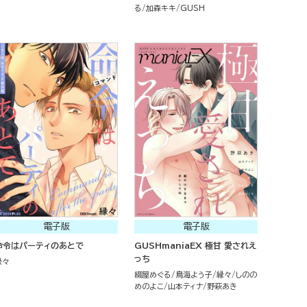
る
加森キキ
GUSH
電子版
電子版
命令はパーティのあとで
GUSHmaniaEX 極甘 愛されえ
っち
縁々
綴屋めぐる
鳥海よう子
縁々
しのの
めのよこ
山本ティナ
野萩あき