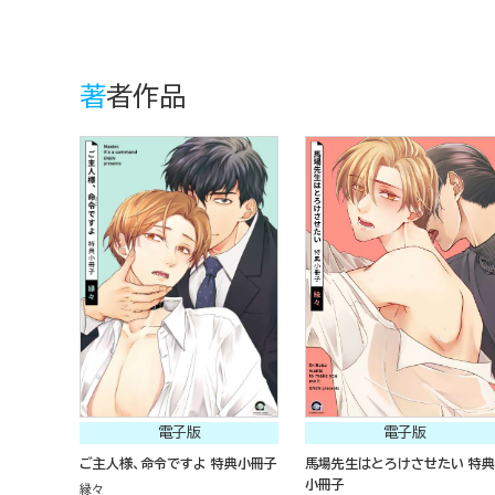
著者作品
電子版
電子版
ご主人様、命令ですよ 特典小冊子
馬場先生はとろけさせたい 特典
小冊子
縁々