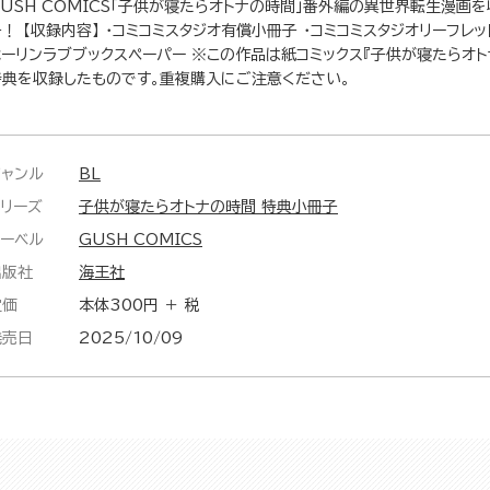
GUSH COMICS「子供が寝たらオトナの時間」番外編の異世界転生漫画
！ 【収録内容】 ・コミコミスタジオ有償小冊子 ・コミコミスタジオリーフレット
ホーリンラブブックスペーパー ※この作品は紙コミックス『子供が寝たらオ
特典を収録したものです。重複購入にご注意ください。
ジャンル
BL
シリーズ
子供が寝たらオトナの時間 特典小冊子
レーベル
GUSH COMICS
出版社
海王社
定価
本体300円 ＋ 税
発売日
2025/10/09