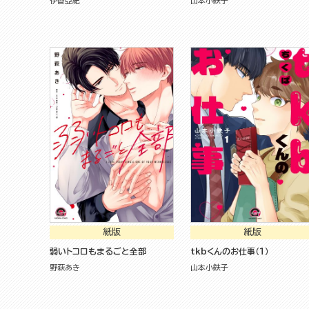
伊香亞紀
山本小鉄子
紙版
紙版
弱いトコロもまるごと全部
tkbくんのお仕事（１）
野萩あき
山本小鉄子