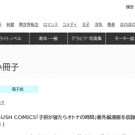
履歴
係
純愛
異世界転生
ロマンス
コメディ
王子
浮気
勇者
ほのぼ
ライトノベル
青年・一般
グラビア・写真集
モーター誌
小冊子
電子版
縁々
GUSH COMICS「子供が寝たらオトナの時間」番外編漫画を収
子！