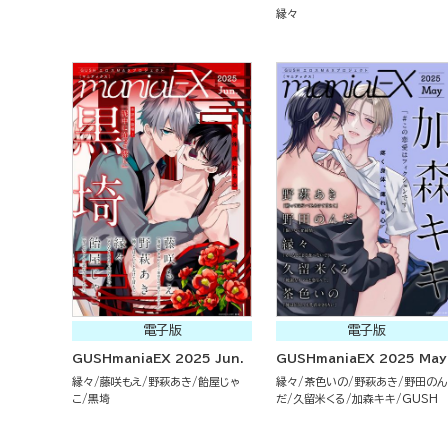
縁々
電子版
電子版
GUSHmaniaEX 2025 Jun.
GUSHmaniaEX 2025 May
縁々
藤咲もえ
野萩あき
飴屋じゃ
縁々
茶色いの
野萩あき
野田のん
こ
黒埼
だ
久留米くる
加森キキ
GUSH