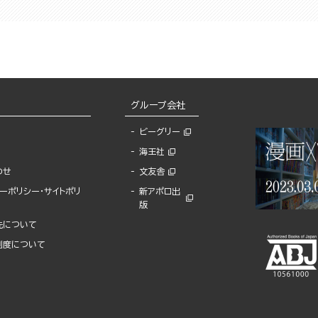
グループ会社
ビーグリー
海王社
わせ
文友舎
ーポリシー・サイトポリ
新アポロ出
版
先について
制度について