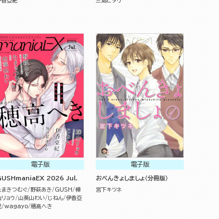
伊香亞紀
三島ピタリ
電子版
電子版
USHmaniaEX 2026 Jul.
おべんきょしましょ（分冊版）
たまきつむぐ
野萩あき
GUSH
樺
宮下キツネ
山リョウ
山葵山わい
じねん
伊香亞
紀
wagayo
穂高へき