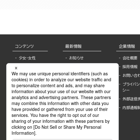
コンテンツ
最新情報
企業情報
少女・女性
お知らせ
会社概要
TL
フェア・イベント情
採用情報
報
BL
お問い合
書店様へ
ライトノベル
プライバシ
海外ライセンシー
シー
青年・一般
公式SNSアカウ
外部送信
グラビア・写真
ント
集
内部通報
作家一覧
モーター誌
Keyword list
SPECIAL
Author list
Sublicense