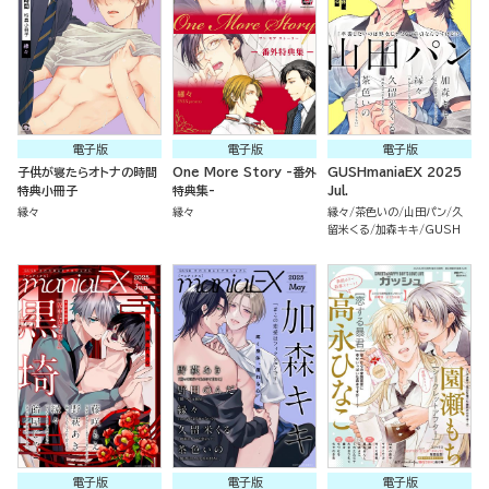
電子版
電子版
電子版
子供が寝たらオトナの時間
One More Story -番外
GUSHmaniaEX 2025
特典小冊子
特典集-
Jul.
縁々
縁々
縁々
茶色いの
山田パン
久
留米くる
加森キキ
GUSH
電子版
電子版
電子版