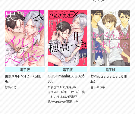
白花せんの
電子版
電子版
電子版
裏表メルトベイビー（分冊
GUSHmaniaEX 2026
おべんきょしましょ（分冊
版）
Jul.
版）
穂高へき
たまきつむぐ
野萩あ
宮下キツネ
き
GUSH
樺山リョウ
山葵
山わい
じねん
伊香亞
紀
wagayo
穂高へき