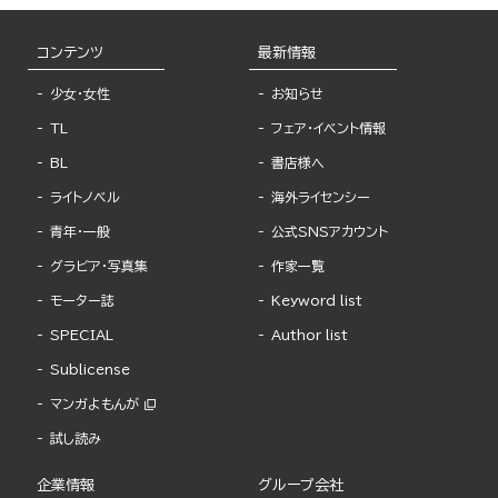
コンテンツ
最新情報
少女・女性
お知らせ
TL
フェア・イベント情報
BL
書店様へ
ライトノベル
海外ライセンシー
青年・一般
公式SNSアカウント
グラビア・写真集
作家一覧
モーター誌
Keyword list
SPECIAL
Author list
Sublicense
マンガよもんが
試し読み
企業情報
グループ会社