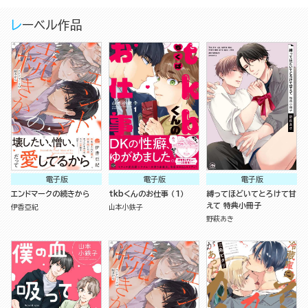
レーベル作品
電子版
電子版
電子版
エンドマークの続きから
tkbくんのお仕事 （1）
縛ってほどいてとろけて甘
えて 特典小冊子
伊香亞紀
山本小鉄子
野萩あき