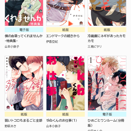
電子版
紙版
紙版
僕の血吸ってくれませんか
エンドマークの続きから
冷蔵庫にネギがあったカモ
-特典集-
カモ
伊香亞紀
山本小鉄子
三島ピタリ
紙版
紙版
電子版
弱いトコロもまるごと全部
tkbくんのお仕事（１）
ひめごとワンルーム（分冊
版）
野萩あき
山本小鉄子