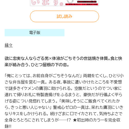
試し読み
電子版
縁々
欲に忠実な人ならざる男×体液がごちそうの世話焼き体質。食と快
楽が絡み合う、ひとつ屋根の下の恋。
「俺にとっては、お前自身がごちそうなんだ」 両親を亡くし、ひとり小
さな弁当屋を営む一真。 ある夜、事故に遭いかけたところを不愛想
で謎多きイケメンの鷹羽に助けられる。 空腹だというのでつい家に
連れて帰りお礼に特製唐揚げをふるまうと、 豪快だが行儀よく平ら
げる姿につい見惚れてしまう。 「美味しそうにご飯食べてくれたか
ら、きっと悪い人じゃない」 警戒心ゼロの一真は、呆れた鷹羽にいき
なりキスをしかけられる。 続けざまに口でイカされて、気持ちよさで
全身とろとろにされてしまうが――!? ★初出時のカラーを完全収
録!!