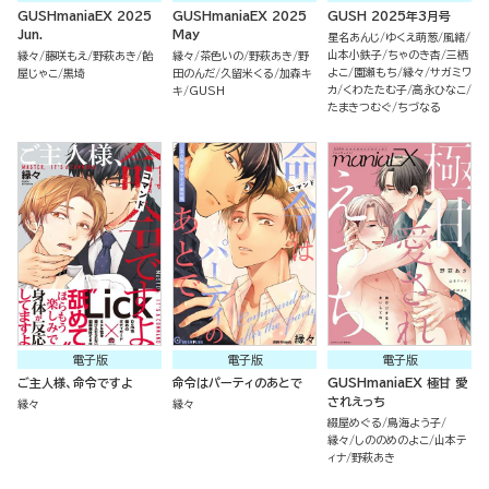
GUSHmaniaEX 2025
GUSHmaniaEX 2025
GUSH 2025年3月号
Jun.
May
星名あんじ
ゆくえ萌葱
風緒
山本小鉄子
ちゃのき杏
三栖
縁々
藤咲もえ
野萩あき
飴
縁々
茶色いの
野萩あき
野
よこ
園瀬もち
縁々
サガミワ
屋じゃこ
黒埼
田のんだ
久留米くる
加森キ
カ
くわたたむ子
高永ひなこ
キ
GUSH
たまきつむぐ
ちづなる
電子版
電子版
電子版
ご主人様、命令ですよ
命令はパーティのあとで
GUSHmaniaEX 極甘 愛
されえっち
縁々
縁々
綴屋めぐる
鳥海よう子
縁々
しののめのよこ
山本テ
ィナ
野萩あき