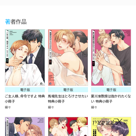
著者作品
電子版
電子版
電子版
ご主人様、命令ですよ 特典
馬場先生はとろけさせたい
夏川准教授は抱かれたくな
小冊子
特典小冊子
い 特典小冊子
縁々
縁々
縁々