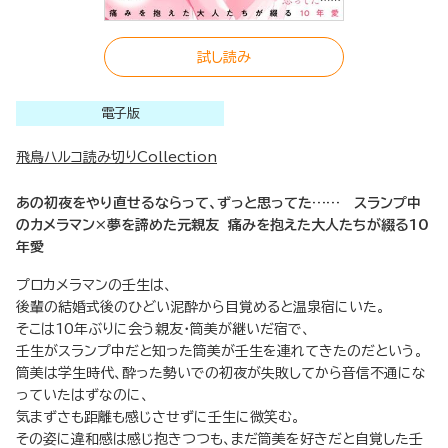
試し読み
電子版
飛鳥ハルコ読み切りCollection
あの初夜をやり直せるならって、ずっと思ってた…… スランプ中
のカメラマン×夢を諦めた元親友 痛みを抱えた大人たちが綴る10
年愛
プロカメラマンの壬生は、
後輩の結婚式後のひどい泥酔から目覚めると温泉宿にいた。
そこは10年ぶりに会う親友・筒美が継いだ宿で、
壬生がスランプ中だと知った筒美が壬生を連れてきたのだという。
筒美は学生時代、酔った勢いでの初夜が失敗してから音信不通にな
っていたはずなのに、
気まずさも距離も感じさせずに壬生に微笑む。
その姿に違和感は感じ抱きつつも、まだ筒美を好きだと自覚した壬