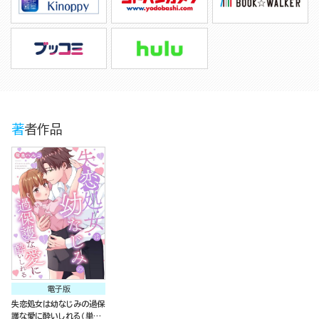
著者作品
電子版
失恋処女は幼なじみの過保
護な愛に酔いしれる（単話