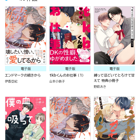
電子版
電子版
電子版
エンドマークの続きから
tkbくんのお仕事 （1）
縛ってほどいてとろけて甘
えて 特典小冊子
伊香亞紀
山本小鉄子
野萩あき