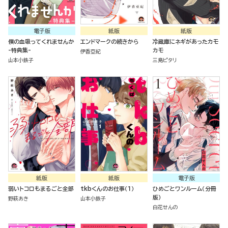
電子版
紙版
紙版
僕の血吸ってくれませんか
エンドマークの続きから
冷蔵庫にネギがあったカモ
-特典集-
カモ
伊香亞紀
山本小鉄子
三島ピタリ
紙版
紙版
電子版
弱いトコロもまるごと全部
tkbくんのお仕事（１）
ひめごとワンルーム（分冊
版）
野萩あき
山本小鉄子
白花せんの