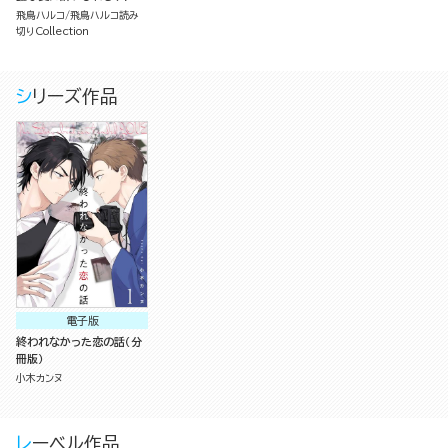
版）
飛鳥ハルコ
飛鳥ハルコ読み
切りCollection
シリーズ作品
電子版
終われなかった恋の話（分
冊版）
小木カンヌ
レーベル作品