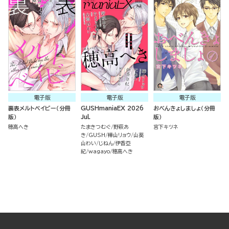
電子版
電子版
電子版
裏表メルトベイビー（分冊
GUSHmaniaEX 2026
おべんきょしましょ（分冊
版）
Jul.
版）
穂高へき
たまきつむぐ
野萩あ
宮下キツネ
き
GUSH
樺山リョウ
山葵
山わい
じねん
伊香亞
紀
wagayo
穂高へき