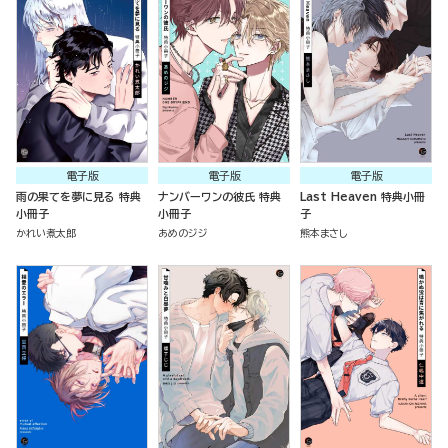
電子版
電子版
電子版
雨の果てを夢に見る 特典
ナンバーワンの彼氏 特典
Last Heaven 特典小冊
小冊子
小冊子
子
かれい煮太郎
あめのジジ
熊本まさし