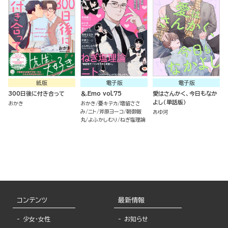
紙版
電子版
電子版
300日後に付き合って
＆.Emo vol.75
愛はさんかく、今日もなか
よし（単話版）
おかき
おかき
憂キテカ
増留ささ
み
ニト
斧原ヨーコ
朝御飯
あゆ河
丸
よふかしむり
ねぎ塩理論
コンテンツ
最新情報
少女・女性
お知らせ