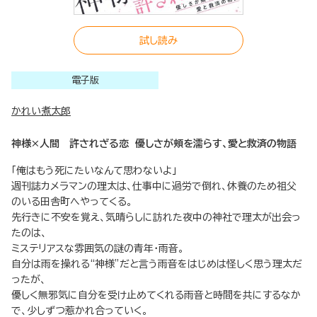
試し読み
電子版
かれい煮太郎
神様×人間 許されざる恋 優しさが頬を濡らす、愛と救済の物語
「俺はもう死にたいなんて思わないよ」
週刊誌カメラマンの理太は、仕事中に過労で倒れ、休養のため祖父
のいる田舎町へやってくる。
先行きに不安を覚え、気晴らしに訪れた夜中の神社で理太が出会っ
たのは、
ミステリアスな雰囲気の謎の青年・雨音。
自分は雨を操れる“神様”だと言う雨音をはじめは怪しく思う理太だ
ったが、
優しく無邪気に自分を受け止めてくれる雨音と時間を共にするなか
で、少しずつ惹かれ合っていく。