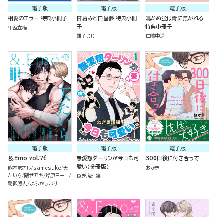
電子版
電子版
電子版
相愛のエラー 特典小冊子
甘噛みと白昼夢 特典小冊
鳴かぬ蛍は青に焦がれる
子
特典小冊子
里西立樺
螺子じじ
仁嶋中道
電子版
電子版
電子版
＆.Emo vol.76
無愛想ダーリンが今日も可
300日後に付き合って
愛い（分冊版）
熊本まさし
samesuke
天
おかき
たいら
隈世アキ
斧原ヨーコ
ねぎ塩理論
朝御飯丸
よふかしむり