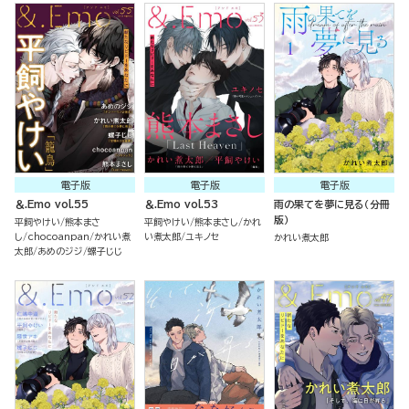
電子版
電子版
電子版
＆.Emo vol.55
＆.Emo vol.53
雨の果てを夢に見る（分冊
版）
平飼やけい
熊本まさ
平飼やけい
熊本まさし
かれ
し
chocoanpan
かれい煮
い煮太郎
ユキノセ
かれい煮太郎
太郎
あめのジジ
螺子じじ