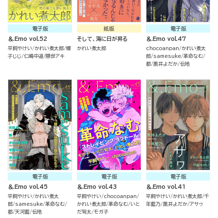
電子版
紙版
電子版
＆.Emo vol.52
そして、海に日が昇る
＆.Emo vol.47
平飼やけい
かれい煮太郎
螺
かれい煮太郎
chocoanpan
かれい煮太
子じじ
仁嶋中道
隈世アキ
郎
samesuke
革命なむ
都
黒井よだか
伝地
電子版
電子版
電子版
＆.Emo vol.45
＆.Emo vol.43
＆.Emo vol.41
平飼やけい
かれい煮太
平飼やけい
chocoanpan
平飼やけい
かれい煮太郎
千
郎
samesuke
革命なむ
かれい煮太郎
革命なむ
いと
年藍乃
黒井よだか
アサヮ
都
天河藍
伝地
だ旬太
モガ子