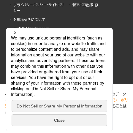
プライバシーポリシー・サイトポリ
新アポロ出版
シー
外部送信先について
内部通報制度について
ぶんか社が運営するサイトでは、利便性向上のためにCookie等のデータ
を使用しています。 当社のCookieについての詳細は、「
プライバシーポリ
シー
」をご覧ください。当サイトでは、訪問者の個人情報を追跡することは
ABJマークは、この電子書店・電子書籍配信サービスが、著作権者からコンテンツ使用許諾を
ありません。
得た正規版配信サービスであることを示す登録商標(登録番号 第6091713号)です。
ABJマークの詳細、ABJマークを掲示しているサービスの一覧はこちら。
https://aebs.or.jp/
同意する