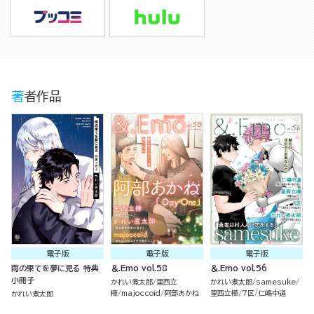
著者作品
電子版
電子版
電子版
雨の果てを夢に見る 特典
＆.Emo vol.58
＆.Emo vol.56
小冊子
かれい煮太郎
里西立
かれい煮太郎
samesuke
樺
majoccoid
阿部あかね
里西立樺
7区
仁嶋中道
かれい煮太郎