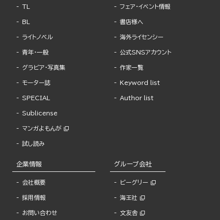
TL
フェア・イベント情報
BL
書店様へ
ライトノベル
海外ライセンシー
青年・一般
公式SNSアカウント
グラビア・写真集
作家一覧
モーター誌
Keyword list
SPECIAL
Author list
Sublicense
マンガよもんが
試し読み
企業情報
グループ会社
会社概要
ビーグリー
採用情報
海王社
お問い合わせ
文友舎