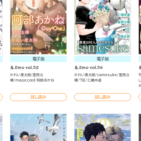
電子版
電子版
＆.Emo vol.58
＆.Emo vol.56
＆
かれい煮太郎
里西立
かれい煮太郎
samesuke
里西立
樺
majoccoid
阿部あかね
樺
7区
仁嶋中道
試し読み
試し読み