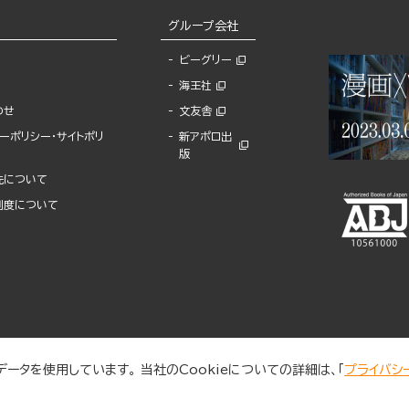
グループ会社
ビーグリー
海王社
わせ
文友舎
ーポリシー・サイトポリ
新アポロ出
版
先について
制度について
ータを使用しています。 当社のCookieについての詳細は、「
プライバシ