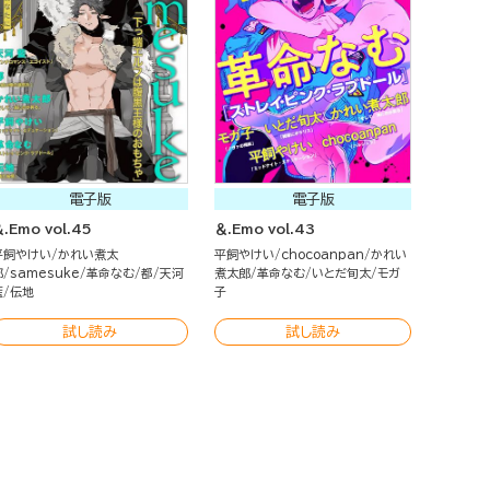
電子版
電子版
.Emo vol.45
＆.Emo vol.43
平飼やけい
かれい煮太
平飼やけい
chocoanpan
かれい
郎
samesuke
革命なむ
都
天河
煮太郎
革命なむ
いとだ旬太
モガ
藍
伝地
子
試し読み
試し読み