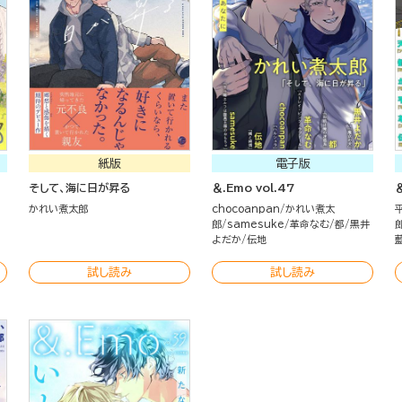
紙版
電子版
そして、海に日が昇る
＆.Emo vol.47
＆
かれい煮太郎
chocoanpan
かれい煮太
郎
samesuke
革命なむ
都
黒井
よだか
伝地
試し読み
試し読み