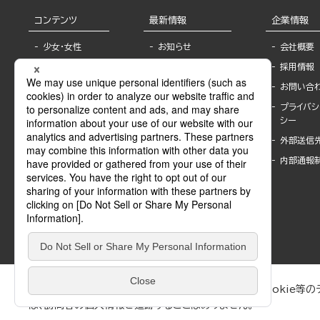
コンテンツ
最新情報
企業情報
少女・女性
お知らせ
会社概要
TL
フェア・イベント情
採用情報
報
BL
お問い合
書店様へ
ライトノベル
プライバシ
海外ライセンシー
シー
青年・一般
公式SNSアカウ
外部送信
グラビア・写真
ント
集
内部通報
作家一覧
モーター誌
Keyword list
SPECIAL
Author list
Sublicense
マンガよもん
が
試し読み
ぶんか社が運営するサイトでは、利便性向上のためにCookie等のデ
は、訪問者の個人情報を追跡することはありません。