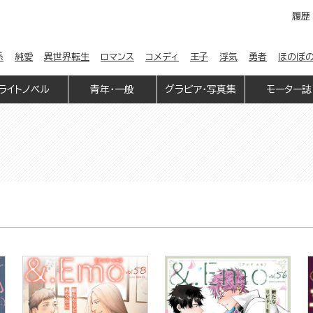
履歴
係
純愛
異世界転生
ロマンス
コメディ
王子
浮気
勇者
ほのぼ
ライトノベル
青年・一般
グラビア・写真集
モーター誌