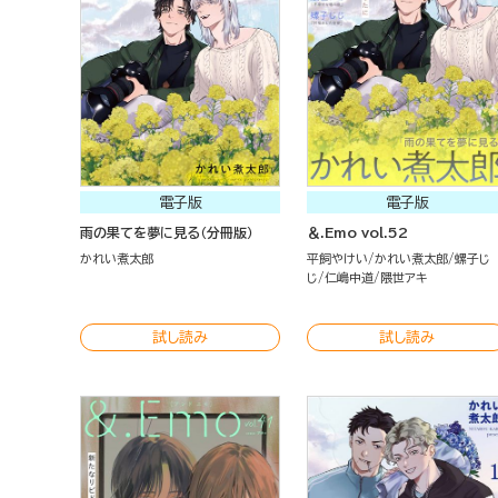
電子版
電子版
雨の果てを夢に見る（分冊版）
＆.Emo vol.52
かれい煮太郎
平飼やけい
かれい煮太郎
螺子じ
じ
仁嶋中道
隈世アキ
試し読み
試し読み