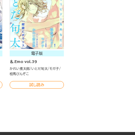
電子版
＆.Emo vol.39
かれい煮太郎
いとだ旬太
モガ子
桂馬びんぞこ
試し読み