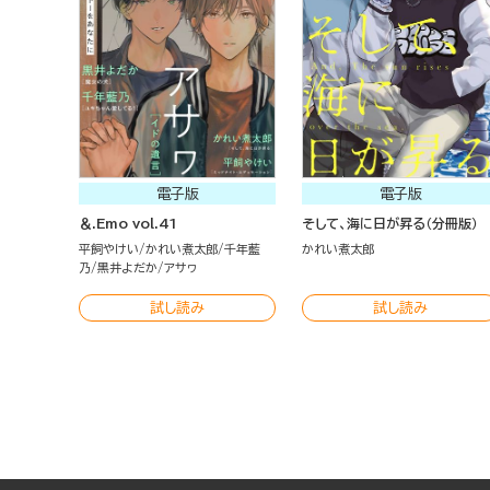
電子版
電子版
＆.Emo vol.41
そして、海に日が昇る（分冊版）
平飼やけい
かれい煮太郎
千年藍
かれい煮太郎
乃
黒井よだか
アサヮ
試し読み
試し読み