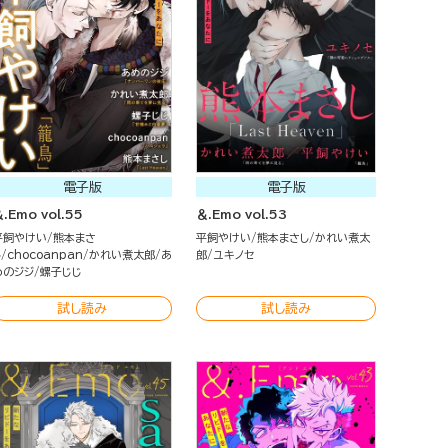
電子版
電子版
.Emo vol.55
＆.Emo vol.53
平飼やけい
熊本まさ
平飼やけい
熊本まさし
かれい煮太
し
chocoanpan
かれい煮太郎
あ
郎
ユキノセ
めのジジ
螺子じじ
試し読み
試し読み