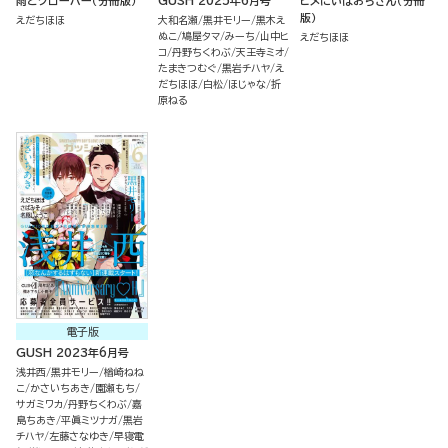
雨とクローバー（分冊版）
GUSH 2025年6月号
ヒメにいはおぢさん（分冊
版）
えだちほほ
大和名瀬
黒井モリー
黒木え
ぬこ
鳩屋タマ
みーち
山中ヒ
えだちほほ
コ
丹野ちくわぶ
天王寺ミオ
たまきつむぐ
黒岩チハヤ
え
だちほほ
白松
ほじゃな
折
原ねる
電子版
GUSH 2023年6月号
浅井西
黒井モリー
楢崎ねね
こ
かさいちあき
園瀬もち
サガミワカ
丹野ちくわぶ
嘉
島ちあき
平眞ミツナガ
黒岩
チハヤ
左藤さなゆき
早寝電