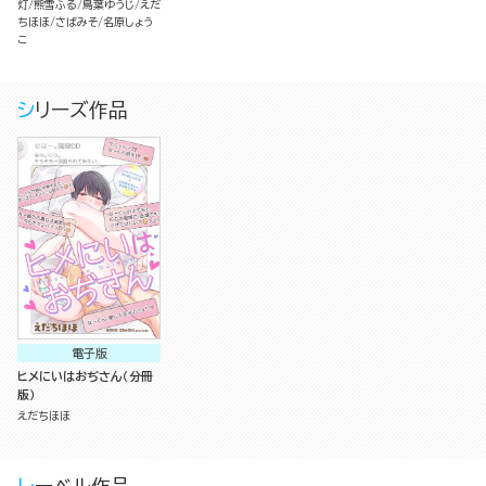
灯
熊雪ふる
鳥葉ゆうじ
えだ
ちほほ
さばみそ
名原しょう
こ
シリーズ作品
電子版
ヒメにいはおぢさん（分冊
版）
えだちほほ