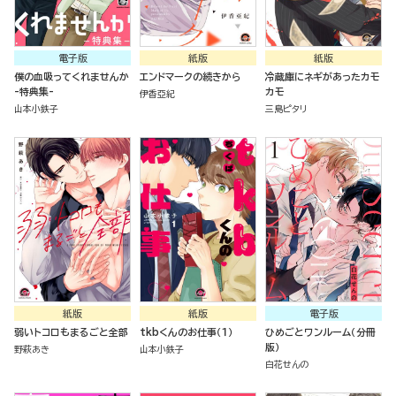
電子版
紙版
紙版
僕の血吸ってくれませんか
エンドマークの続きから
冷蔵庫にネギがあったカモ
-特典集-
カモ
伊香亞紀
山本小鉄子
三島ピタリ
紙版
紙版
電子版
弱いトコロもまるごと全部
tkbくんのお仕事（１）
ひめごとワンルーム（分冊
版）
野萩あき
山本小鉄子
白花せんの