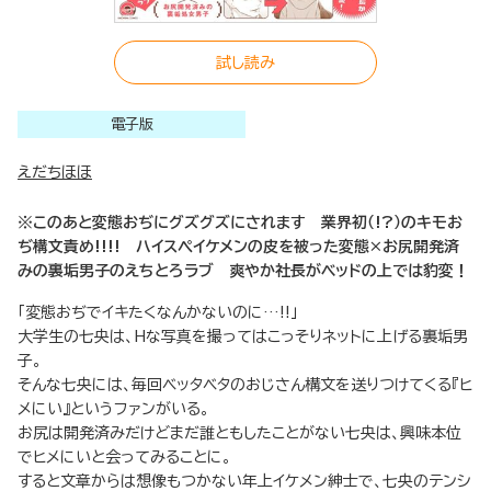
試し読み
電子版
えだちほほ
※このあと変態おぢにグズグズにされます 業界初（!?）のキモお
ぢ構文責め!!!! ハイスぺイケメンの皮を被った変態×お尻開発済
みの裏垢男子のえちとろラブ 爽やか社長がベッドの上では豹変！
「変態おぢでイキたくなんかないのに…!!」
大学生の七央は、Hな写真を撮ってはこっそりネットに上げる裏垢男
子。
そんな七央には、毎回ベッタベタのおじさん構文を送りつけてくる『ヒ
メにい』というファンがいる。
お尻は開発済みだけどまだ誰ともしたことがない七央は、興味本位
でヒメにいと会ってみることに。
すると文章からは想像もつかない年上イケメン紳士で、七央のテンシ