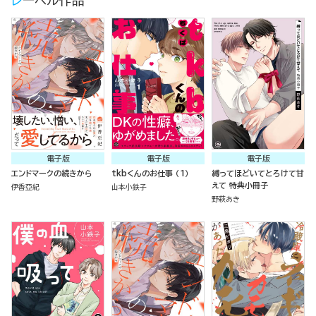
レーベル作品
電子版
電子版
電子版
エンドマークの続きから
tkbくんのお仕事 （1）
縛ってほどいてとろけて甘
えて 特典小冊子
伊香亞紀
山本小鉄子
野萩あき