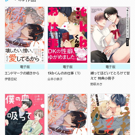
電子版
電子版
電子版
エンドマークの続きから
tkbくんのお仕事 （1）
縛ってほどいてとろけて甘
えて 特典小冊子
伊香亞紀
山本小鉄子
野萩あき