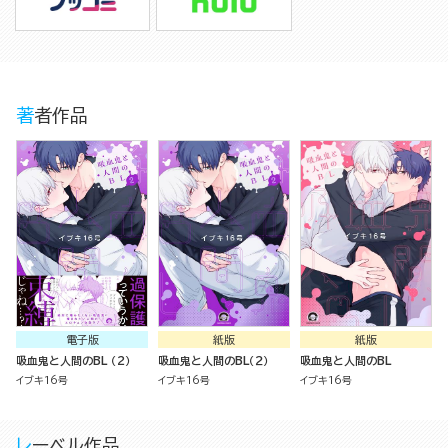
著者作品
電子版
紙版
紙版
吸血鬼と人間のBL （2）
吸血鬼と人間のBL（２）
吸血鬼と人間のBL
イブキ16号
イブキ16号
イブキ16号
レーベル作品