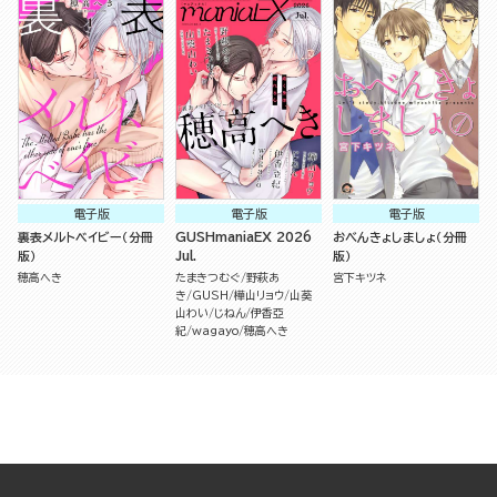
電子版
電子版
電子版
裏表メルトベイビー（分冊
GUSHmaniaEX 2026
おべんきょしましょ（分冊
版）
Jul.
版）
穂高へき
たまきつむぐ
野萩あ
宮下キツネ
き
GUSH
樺山リョウ
山葵
山わい
じねん
伊香亞
紀
wagayo
穂高へき