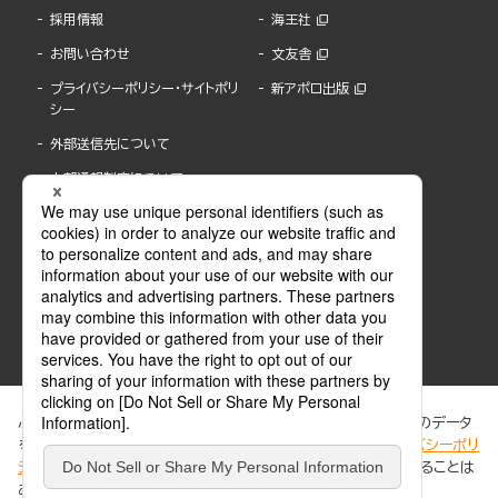
採用情報
海王社
お問い合わせ
文友舎
プライバシーポリシー・サイトポリ
新アポロ出版
シー
外部送信先について
内部通報制度について
ぶんか社が運営するサイトでは、利便性向上のためにCookie等のデータ
を使用しています。 当社のCookieについての詳細は、「
プライバシーポリ
シー
」をご覧ください。当サイトでは、訪問者の個人情報を追跡することは
ABJマークは、この電子書店・電子書籍配信サービスが、著作権者からコンテンツ使用許諾を
ありません。
得た正規版配信サービスであることを示す登録商標(登録番号 第6091713号)です。