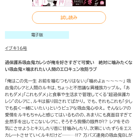
試し読み
電子版
イブキ16号
過保護系吸血鬼カレシが俺を好きすぎて可愛い 絶対に噛みたくな
い吸血鬼×噛まれたい人間のエロキュン攻防ラブ
「俺はこの先一生 お前を噛むつもりはない」「噛めよぉ～～～～」 吸
血鬼のレアと人間のルキは、ちょっと不思議な異種族カップル。 「あ
れもダメ」「これもダメ」と食事や生活まで管理してくる“超過保護カ
レシ”のレアに、ルキは振り回されてばかり。 でも、それもこれも「少し
でも長く一緒にいたい」というピュアな吸血鬼心ゆえ。 そんなレアの
愛情をルキもちゃんと感じてはいるものの、あまりにも真面目すぎて
全然手を出してこないレアに、そろそろ我慢の限界が!? レアをその
気にさせようとキスしたり首に甘噛みしたり、次第にいたずらをエス
カレートさせていくルキだけど──…!!? 万バズ連発の吸血鬼BLが