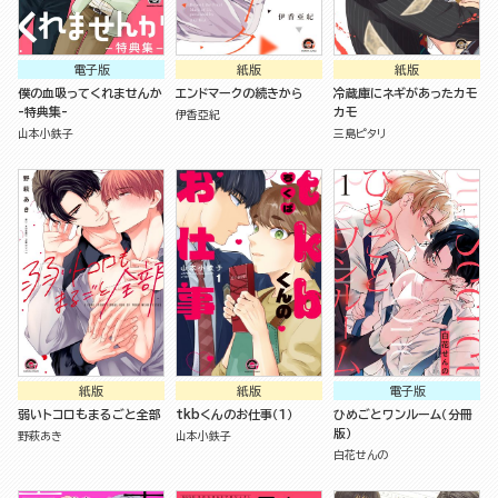
電子版
紙版
紙版
僕の血吸ってくれませんか
エンドマークの続きから
冷蔵庫にネギがあったカモ
-特典集-
カモ
伊香亞紀
山本小鉄子
三島ピタリ
紙版
紙版
電子版
弱いトコロもまるごと全部
tkbくんのお仕事（１）
ひめごとワンルーム（分冊
版）
野萩あき
山本小鉄子
白花せんの