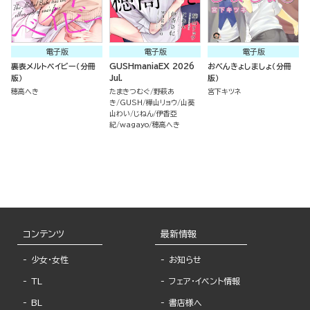
電子版
電子版
電子版
裏表メルトベイビー（分冊
GUSHmaniaEX 2026
おべんきょしましょ（分冊
版）
Jul.
版）
穂高へき
たまきつむぐ
野萩あ
宮下キツネ
き
GUSH
樺山リョウ
山葵
山わい
じねん
伊香亞
紀
wagayo
穂高へき
コンテンツ
最新情報
少女・女性
お知らせ
TL
フェア・イベント情報
BL
書店様へ