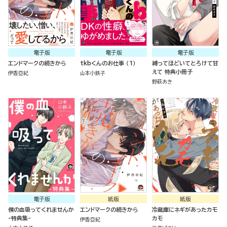
電子版
電子版
電子版
エンドマークの続きから
tkbくんのお仕事 （1）
縛ってほどいてとろけて甘
えて 特典小冊子
伊香亞紀
山本小鉄子
野萩あき
電子版
紙版
紙版
僕の血吸ってくれませんか
エンドマークの続きから
冷蔵庫にネギがあったカモ
-特典集-
カモ
伊香亞紀