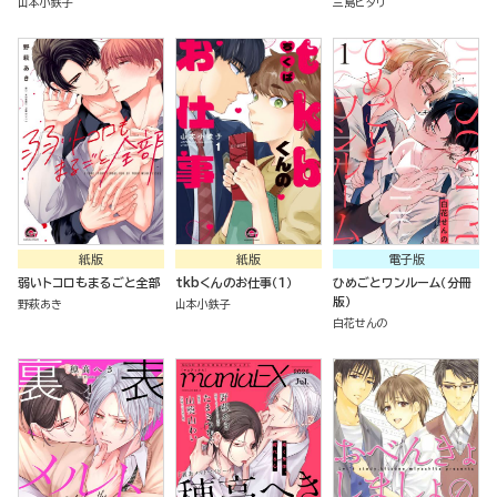
山本小鉄子
三島ピタリ
紙版
紙版
電子版
弱いトコロもまるごと全部
tkbくんのお仕事（１）
ひめごとワンルーム（分冊
版）
野萩あき
山本小鉄子
白花せんの