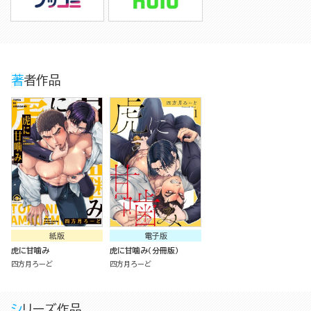
著者作品
紙版
電子版
虎に甘噛み
虎に甘噛み（分冊版）
四方月ろーど
四方月ろーど
シリーズ作品