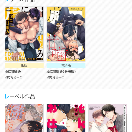
紙版
電子版
虎に甘噛み
虎に甘噛み（分冊版）
四方月ろーど
四方月ろーど
レーベル作品