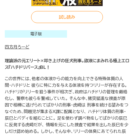
試し読み
電子版
四方月ろーど
理論派の元エリート×叩き上げの狂犬刑事。欲液にまみれる極上エロ
ス『ハチドリバース』BL！
この世界には、他者の体液からの能力を向上できる特殊体質の人
間・ハチドリと 彼らに特に力を与える体液を持つリリーが存在する。
ハチドリがリリーを狙う事件が相次ぎ、政府はハチドリの管理を厳格
化し、 警察も彼らを警戒していた。 そんな中、猪突猛進な捜査が原
因で相棒に逃げられてばかりの刑事・虎崎は 刑事を続ける望みをつ
なぐため、問題児が集まるX課に配属となり、 ハチドリ体質の刑事・
辰巳とバディを組むことに。 足を使わず調べ物をしてばかりの辰巳
に反発する虎崎だが、 情報を元にした捜査で結果を出した辰巳を少
しだけ認め始める。 しかし、そんな中、リリーの体臭にあてられた辰