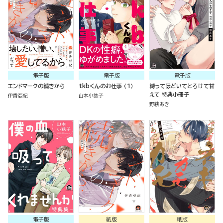
電子版
電子版
電子版
エンドマークの続きから
tkbくんのお仕事 （1）
縛ってほどいてとろけて甘
えて 特典小冊子
伊香亞紀
山本小鉄子
野萩あき
電子版
紙版
紙版