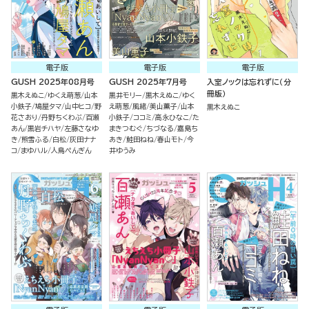
電子版
電子版
電子版
GUSH 2025年08月号
GUSH 2025年7月号
入室ノックは忘れずに（分
冊版）
黒木えぬこ
ゆくえ萌葱
山本
黒井モリー
黒木えぬこ
ゆく
小鉄子
鳩屋タマ
山中ヒコ
野
え萌葱
風緒
美山薫子
山本
黒木えぬこ
花さおり
丹野ちくわぶ
百瀬
小鉄子
ココミ
高永ひなこ
た
あん
黒岩チハヤ
左藤さなゆ
まきつむぐ
ちづなる
嘉島ち
き
熊雪ふる
白松
灰田ナナ
あき
鮭田ねね
春山モト
今
コ
まゆハル
人鳥ぺんぎん
井ゆうみ