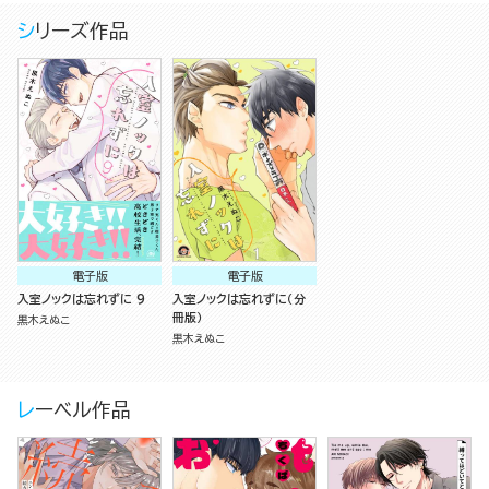
シリーズ作品
電子版
電子版
入室ノックは忘れずに 9
入室ノックは忘れずに（分
冊版）
黒木えぬこ
黒木えぬこ
レーベル作品