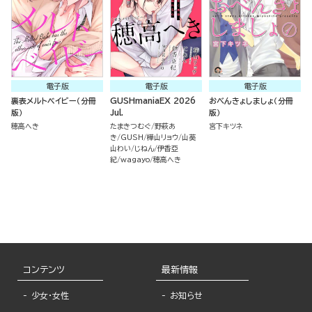
電子版
電子版
電子版
裏表メルトベイビー（分冊
GUSHmaniaEX 2026
おべんきょしましょ（分冊
版）
Jul.
版）
穂高へき
たまきつむぐ
野萩あ
宮下キツネ
き
GUSH
樺山リョウ
山葵
山わい
じねん
伊香亞
紀
wagayo
穂高へき
コンテンツ
最新情報
少女・女性
お知らせ