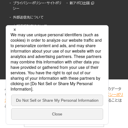
プライバシーポリシー・サイトポリ
新アポロ出版
シー
外部送信先について
内部通報制度について
ぶんか社が運営するサイトでは、利便性向上のためにCookie等のデータ
を使用しています。 当社のCookieについての詳細は、「
プライバシーポリ
シー
」をご覧ください。当サイトでは、訪問者の個人情報を追跡することは
ABJマークは、この電子書店・電子書籍配信サービスが、著作権者からコンテンツ使用許諾を
ありません。
得た正規版配信サービスであることを示す登録商標(登録番号 第6091713号)です。
ABJマークの詳細、ABJマークを掲示しているサービスの一覧はこちら。
https://aebs.or.jp/
同意する