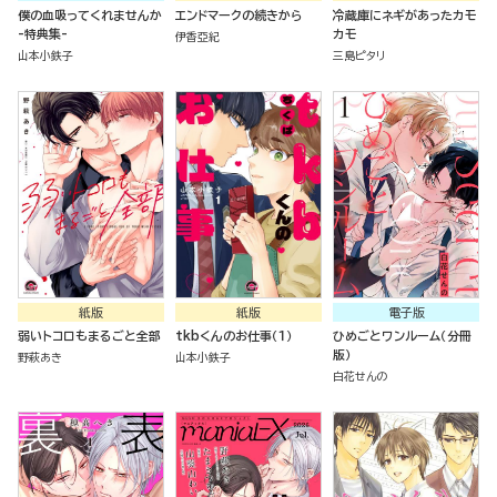
僕の血吸ってくれませんか
エンドマークの続きから
冷蔵庫にネギがあったカモ
-特典集-
カモ
伊香亞紀
山本小鉄子
三島ピタリ
紙版
紙版
電子版
弱いトコロもまるごと全部
tkbくんのお仕事（１）
ひめごとワンルーム（分冊
版）
野萩あき
山本小鉄子
白花せんの