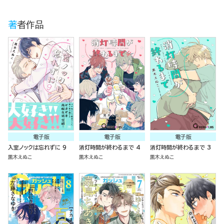
著者作品
電子版
電子版
電子版
入室ノックは忘れずに 9
消灯時間が終わるまで 4
消灯時間が終わるまで 3
黒木えぬこ
黒木えぬこ
黒木えぬこ