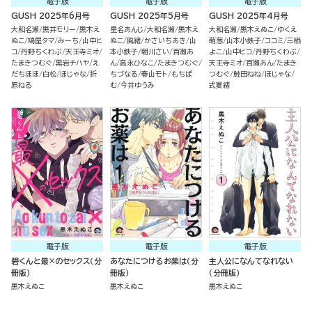
電子版
電子版
電子版
GUSH 2025年6月号
GUSH 2025年5月号
GUSH 2025年4月号
大和名瀬
黒井モリー
黒木え
星名あんじ
大和名瀬
黒木え
大和名瀬
黒木えぬこ
ゆくえ
ぬこ
鳩屋タマ
みーち
山中ヒ
ぬこ
風緒
かさいちあき
山
萌葱
山本小鉄子
ココミ
三栖
コ
丹野ちくわぶ
天王寺ミオ
本小鉄子
朝川さい
百瀬あ
よこ
山中ヒコ
丹野ちくわぶ
たまきつむぐ
黒岩チハヤ
え
ん
高永ひなこ
たまきつむぐ
天王寺ミオ
百瀬あん
たまき
だちほほ
白松
ほじゃな
折
ちづなる
春山モト
もちぱ
つむぐ
鮭田ねね
ほじゃな
原ねる
む
今井ゆうみ
式夏緒
電子版
電子版
電子版
碧くんと最×のセックス（分
あなたにつけるお薬は（分
主人公になんてなれない
冊版）
冊版）
（分冊版）
黒木えぬこ
黒木えぬこ
黒木えぬこ