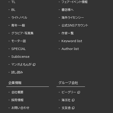
TL
フェア・イベント情報
BL
書店様へ
ライトノベル
海外ライセンシー
青年・一般
公式SNSアカウント
グラビア・写真集
作家一覧
モーター誌
Keyword list
SPECIAL
Author list
Sublicense
マンガよもんが
試し読み
企業情報
グループ会社
会社概要
ビーグリー
採用情報
海王社
お問い合わせ
文友舎