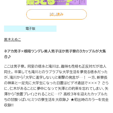
試し読み
電子版
黒木えぬこ
ネアカ男子×根暗ツンデレ美人男子ほか男子寮の3カップルが大集
合♪
ここは男子寮。 同室の徳永と滝川は、趣味も性格も正反対だが恋人
同士。 卒業しても滝川とのラブラブな大学生活を夢見る徳永だった
が、滝川から「大学に進学しない」と衝撃の発言が…！ 一方、新寮長
の神楽と一足先に大学生になった日置はビデオ通話で×××？ さら
に、仁木があることに夢中になって矢澤との約束を忘れてしまい、矢
澤から「放置プレイ」されることに…!? 高校3年を迎えたカップルた
ちの甘酸っぱいヒミツの寮生活を大収録♪ ★初出時のカラーを完全
収録!!