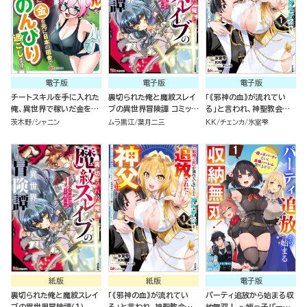
電子版
電子版
電子版
チートスキルを手に入れた
裏切られた俺と魔紋スレイ
「《邪神の血》が流れてい
俺、異世界で稼いだ金を元
ブの異世界冒険譚 コミック
る」と言われ、神聖教会を
に日本の田舎でのんびり過
版 （1）
追放された神父です。 ～理
茨木野
シャニン
ムラ黒江
葉月二三
KK
チェンカ
氷室雫
ごします。 コミック版（分冊
不尽な理由で教会を追い出
版）
されたら、信仰対象の女神
様も一緒についてきちゃい
ました～ コミック版 （1）
紙版
紙版
電子版
裏切られた俺と魔紋スレイ
「《邪神の血》が流れてい
パーティ追放から始まる収
ブの異世界冒険譚（１）
る」と言われ、神聖教会を
納無双！ ～姪っ子パーテ