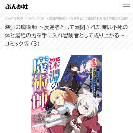
ぶんか社TOP
ライトノベル
深淵の魔術師 ～反逆者として幽閉された俺は不死の体と最強の力
深淵の魔術師 ～反逆者として幽閉された俺は不死の
体と最強の力を手に入れ冒険者として成り上がる～
コミック版 （3）