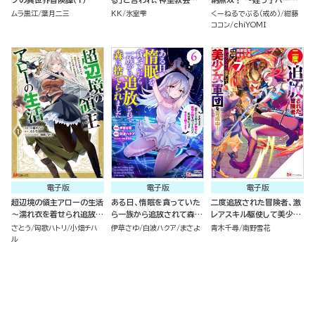
追放された神父です。 ～理
ィといく最強ハーレム成り
ムラ黒江
葉月二三
KK
氷室雫
くーねるでぶる（戒め）
紺藤
不尽な理由で教会を追い出
上がり～ コミック版（分冊
ココン
chiYOMI
されたら、信仰対象の女神
版）
様も一緒についてきちゃい
ました～ （１）
電子版
電子版
電子版
超辺境の領主アローの生活
ある日、惰眠を貪っていた
二度追放された冒険者、激
～濡れ衣を着せられ追放さ
ら一族から追放されて森に
レアスキル駆使して美少女
れましたが、二人の女神と
捨てられました そのまま
軍団を育成中！ コミック版
さとう
匈歌ハトリ
小畑チハ
伊草さゆ
白波ハクア
まさよ
青木千尋
南野雪花
新生活を送ります～ コミッ
寝てたら周りが勝手に魔物
（7）
ル
ク版 （1）
の国を作ってたけど、私は
気にせず今日も眠ります
コミック版 （6）