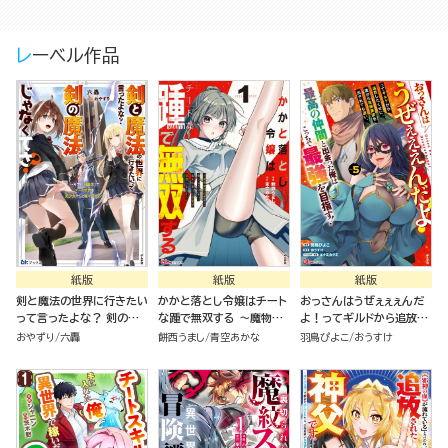
険者として成り上がる～
険者として成り上がる～
（1）
コミック版（分冊版）
レーベル作品
紙版
紙版
紙版
剣と魔法の世界に行きたい
かかと落とし令嬢はチート
おっさんはうぜぇぇぇんだ
って言ったよな？ 剣の魔
な踵で無双する ～魔物を
よ！ってギルドから追放し
法じゃなくてさ？ ～ギフト
即死させて楽しんでいた
たくせに、後から復帰要請
おやずり
六轟
餅西うまし
青空あかな
羽鳥ぴよこ
おうすけ
「剣魔法」でゲーム世界を美
ら、私を追放した実家が崩
を出されても遅い。最高の
少女たちと駆け抜ける～
壊しました～（１）
仲間と出会った俺はこっち
で最強を目指す！（５）