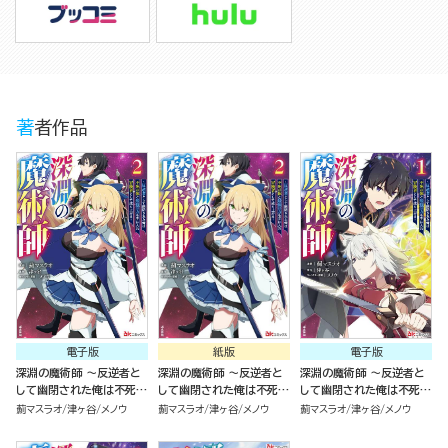
著者作品
電子版
紙版
電子版
深淵の魔術師 ～反逆者と
深淵の魔術師 ～反逆者と
深淵の魔術師 ～反逆者と
して幽閉された俺は不死の
して幽閉された俺は不死の
して幽閉された俺は不死の
体と最強の力を手に入れ冒
体と最強の力を手に入れ冒
体と最強の力を手に入れ冒
薊マスラオ
津ヶ谷
メノウ
薊マスラオ
津ヶ谷
メノウ
薊マスラオ
津ヶ谷
メノウ
険者として成り上がる～
険者として成り上がる～
険者として成り上がる～
（2）
（2）
（1）