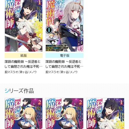
紙版
電子版
深淵の魔術師 ～反逆者と
深淵の魔術師 ～反逆者と
して幽閉された俺は不死の
して幽閉された俺は不死の
体と最強の力を手に入れ冒
体と最強の力を手に入れ冒
薊マスラオ
津ヶ谷
メノウ
薊マスラオ
津ヶ谷
メノウ
険者として成り上がる～
険者として成り上がる～
（1）
コミック版（分冊版）
シリーズ作品