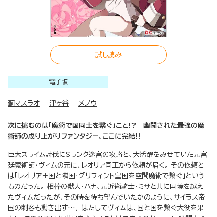
試し読み
電子版
薊マスラオ
津ヶ谷
メノウ
次に挑むのは「魔術で国同士を繋ぐ」こと!? 幽閉された最強の魔
術師の成り上がりファンタジー、ここに完結!!
巨大スライム討伐にSランク迷宮の攻略と、大活躍をみせていた元宮
廷魔術師・ヴィムの元に、レオリア国王から依頼が届く。 その依頼と
は「レオリア王国と隣国・グリフィント皇国を空間魔術で繋ぐ」という
ものだった。 相棒の獣人・ハナ、元近衛騎士・ミサと共に国境を越え
たヴィムだったが、その時を待ち望んでいたかのように、サイラス帝
国の刺客も動き出す…。 はたしてヴィムは、国と国を繋ぐ大役を果