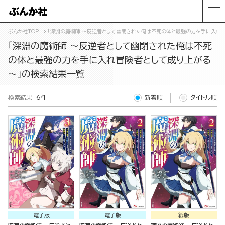
ぶんか社TOP
「深淵の魔術師 ～反逆者として幽閉された俺は不死の体と最強の力を手に入れ
「深淵の魔術師 ～反逆者として幽閉された俺は不死
の体と最強の力を手に入れ冒険者として成り上がる
～」の検索結果一覧
検索結果
6件
新着順
タイトル順
電子版
電子版
紙版