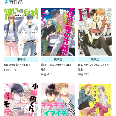
著者作品
電子版
電子版
電子版
嫌いの反対（分冊版）
恋は田舎の片隅で（分冊
親友とHしてみました（分
版）
冊版）
白桃ノリコ
白桃ノリコ
白桃ノリコ