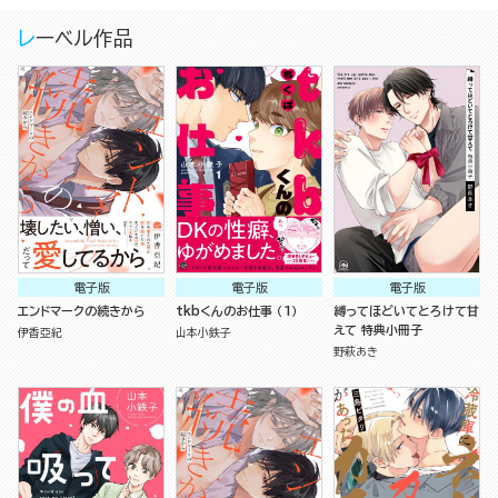
レーベル作品
電子版
電子版
電子版
エンドマークの続きから
tkbくんのお仕事 （1）
縛ってほどいてとろけて甘
えて 特典小冊子
伊香亞紀
山本小鉄子
野萩あき