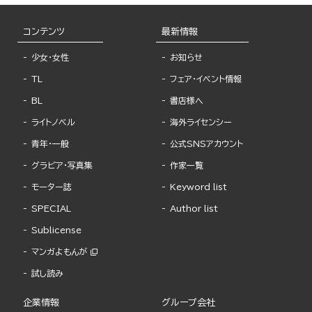
コンテンツ
最新情報
少女・女性
お知らせ
TL
フェア・イベント情報
BL
書店様へ
ライトノベル
海外ライセンシー
青年・一般
公式SNSアカウント
グラビア・写真集
作家一覧
モーター誌
Keyword list
SPECIAL
Author list
Sublicense
マンガよもんが
試し読み
企業情報
グループ会社