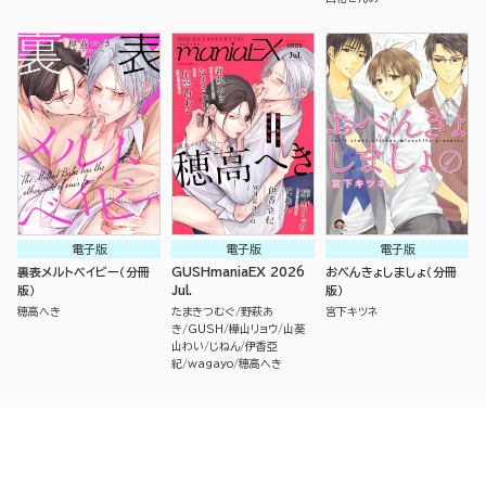
電子版
電子版
電子版
裏表メルトベイビー（分冊
GUSHmaniaEX 2026
おべんきょしましょ（分冊
版）
Jul.
版）
穂高へき
たまきつむぐ
野萩あ
宮下キツネ
き
GUSH
樺山リョウ
山葵
山わい
じねん
伊香亞
紀
wagayo
穂高へき