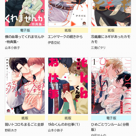
電子版
紙版
紙版
僕の血吸ってくれませんか
エンドマークの続きから
冷蔵庫にネギがあったカモ
-特典集-
カモ
伊香亞紀
山本小鉄子
三島ピタリ
紙版
紙版
電子版
弱いトコロもまるごと全部
tkbくんのお仕事（１）
ひめごとワンルーム（分冊
版）
野萩あき
山本小鉄子
白花せんの