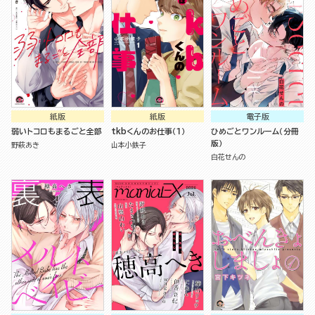
紙版
紙版
電子版
弱いトコロもまるごと全部
tkbくんのお仕事（１）
ひめごとワンルーム（分冊
版）
野萩あき
山本小鉄子
白花せんの