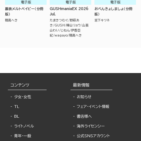
電子版
電子版
電子版
裏表メルトベイビー（分冊
GUSHmaniaEX 2026
おべんきょしましょ（分冊
版）
Jul.
版）
穂高へき
たまきつむぐ
野萩あ
宮下キツネ
き
GUSH
樺山リョウ
山葵
山わい
じねん
伊香亞
紀
wagayo
穂高へき
コンテンツ
最新情報
少女・女性
お知らせ
TL
フェア・イベント情報
BL
書店様へ
ライトノベル
海外ライセンシー
青年・一般
公式SNSアカウント