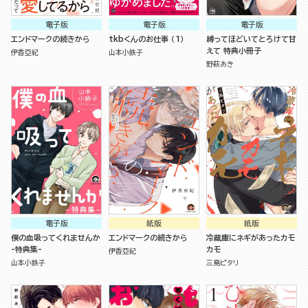
電子版
電子版
電子版
エンドマークの続きから
tkbくんのお仕事 （1）
縛ってほどいてとろけて甘
えて 特典小冊子
伊香亞紀
山本小鉄子
野萩あき
電子版
紙版
紙版
僕の血吸ってくれませんか
エンドマークの続きから
冷蔵庫にネギがあったカモ
-特典集-
カモ
伊香亞紀
山本小鉄子
三島ピタリ