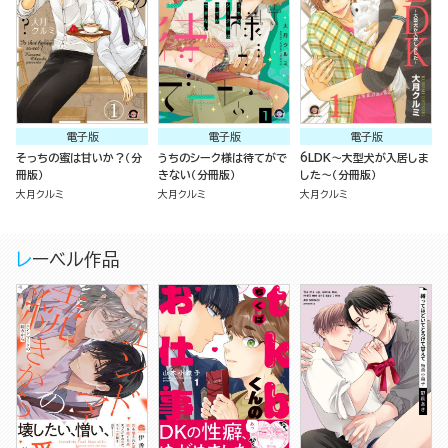
電子版
電子版
電子版
そっちの蜜は甘いか？（分
うちのシーク様は待てがで
6LDK～大型犬が入居しま
冊版）
きない（分冊版）
した～（分冊版）
大月クルミ
大月クルミ
大月クルミ
レーベル作品