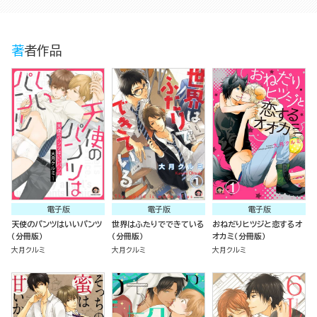
著者作品
電子版
電子版
電子版
天使のパンツはいいパンツ
世界はふたりでできている
おねだりヒツジと恋するオ
（分冊版）
（分冊版）
オカミ（分冊版）
大月クルミ
大月クルミ
大月クルミ