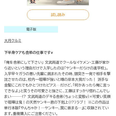
試し読み
電子版
大月クルミ
下半身ケアも舎弟の仕事ですv
「俺を舎弟にして下さい」 文武両道でクールなイケメン・工藤が家か
ら近いという理由だけで入学したのは「ヤンキーだらけの進学校」。
入学早々ガラの悪い先輩に囲まれたその時、頭突き一発で相手を撃
沈させたのは、校内一喧嘩が強いと噂の岸本大我だった！ 派手な
金髪にこれでもかとつけたピアス…だけど、「何かあったら俺に言っ
てきなよ」と笑うその可愛さと強さに、工藤はすっかり惚れこんでし
まい───!? 文武両道のデキる舎弟（ちょっと変態ｖ）×可愛い笑顔
で喧嘩は鬼！の天然ヤンキー君の下剋上（!?）ラブ！ ※この作品は
単行本版『やんちゃか！─ヤンキー、罠に嵌まる─』に収録されてい
ます。重複購入にご注意ください。