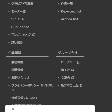
グラビア・写真集
作家一覧
モーター誌
Keyword list
SPECIAL
Author list
Sublicense
マンガよもんが
試し読み
企業情報
グループ会社
会社概要
ビーグリー
採用情報
海王社
お問い合わせ
文友舎
プライバシーポリシー・サイトポリ
新アポロ出版
シー
外部送信先について
内部通報制度について