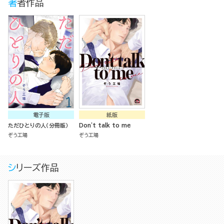
著者作品
電子版
紙版
ただひとりの人（分冊版）
Don't talk to me
ぞう工場
ぞう工場
シリーズ作品