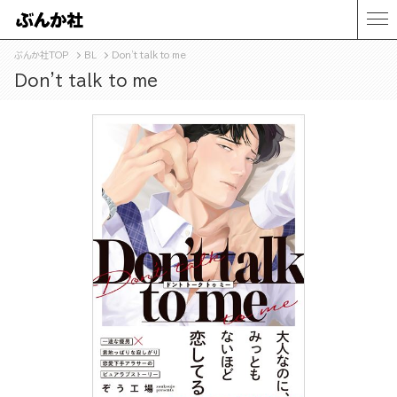
ぶんか社TOP
BL
Don't talk to me
Don't talk to me