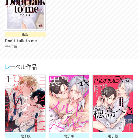
紙版
Don't talk to me
ぞう工場
レーベル作品
電子版
電子版
電子版