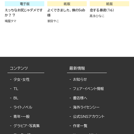
電子版
紙版
紙版
えっちなお尻じゃダメです
よくできました、僕のSub
恋する暴君（１６）
か？ 7
様
高永ひなこ
鳩屋タマ
家目やこ
コンテンツ
最新情報
少女・女性
お知らせ
TL
フェア・イベント情報
BL
書店様へ
ライトノベル
海外ライセンシー
青年・一般
公式SNSアカウント
グラビア・写真集
作家一覧