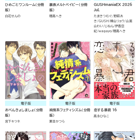
ひめごとワンルーム（分冊
裏表メルトベイビー（分冊
GUSHmaniaEX 2026
版）
版）
Jul.
白花せんの
穂高へき
たまきつむぐ
野萩あ
き
GUSH
樺山リョウ
山葵
山わい
じねん
伊香亞
紀
wagayo
穂高へき
電子版
電子版
電子版
おべんきょしましょ（分冊
純情系フェティシズム（分冊
恋する暴君 16
版）
版）
高永ひなこ
宮下キツネ
夏目かつら