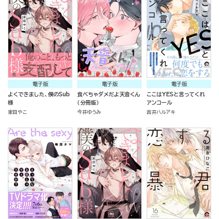
電子版
電子版
電子版
よくできました、僕のSub
食べちゃダメだよ天音くん
ここはYESと言ってくれ
様
（分冊版）
アンコール
家目やこ
今井ゆうみ
吉井ハルアキ