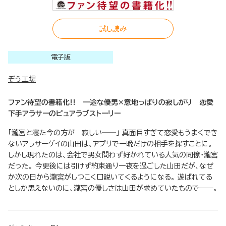
試し読み
電子版
ぞう工場
ファン待望の書籍化!! 一途な優男×意地っぱりの寂しがり 恋愛
下手アラサーのピュアラブストーリー
「瀧宮と寝た今の方が 寂しい――」 真面目すぎて恋愛もうまくでき
ないアラサーゲイの山田は、アプリで一晩だけの相手を探すことに。
しかし現れたのは、会社で男女問わず好かれている人気の同僚・瀧宮
だった。 今更後には引けず約束通り一夜を過ごした山田だが、なぜ
か次の日から瀧宮がしつこく口説いてくるようになる。 遊ばれてる
としか思えないのに、瀧宮の優しさは山田が求めていたもので――。