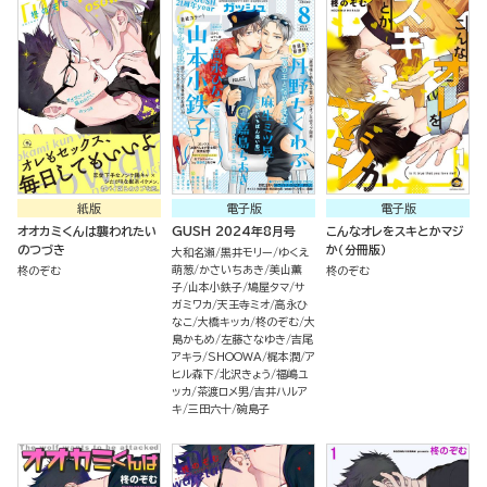
紙版
電子版
電子版
オオカミくんは襲われたい
GUSH 2024年8月号
こんなオレをスキとかマジ
のつづき
か（分冊版）
大和名瀬
黒井モリー
ゆくえ
萌葱
かさいちあき
美山薫
柊のぞむ
柊のぞむ
子
山本小鉄子
鳩屋タマ
サ
ガミワカ
天王寺ミオ
高永ひ
なこ
大橋キッカ
柊のぞむ
大
島かもめ
左藤さなゆき
吉尾
アキラ
SHOOWA
梶本潤
ア
ヒル森下
北沢きょう
福嶋ユ
ッカ
茶渡ロメ男
吉井ハルア
キ
三田六十
碗島子