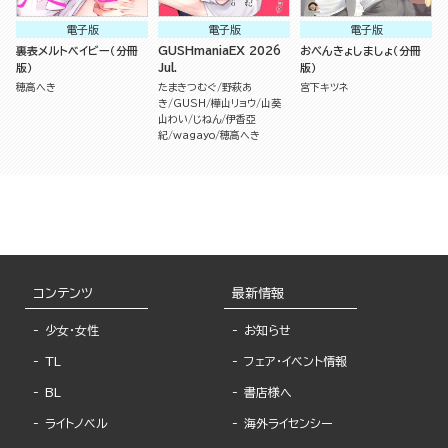
電子版
電子版
電子版
裏表メルトベイビー（分冊
GUSHmaniaEX 2026
おべんきょしましょ（分冊
版）
Jul.
版）
穂高へき
たまきつむぐ
野萩あ
宮下キツネ
き
GUSH
樺山リョウ
山葵
山わい
じねん
伊香亞
紀
wagayo
穂高へき
コンテンツ
最新情報
少女・女性
お知らせ
TL
フェア・イベント情報
BL
書店様へ
ライトノベル
海外ライセンシー