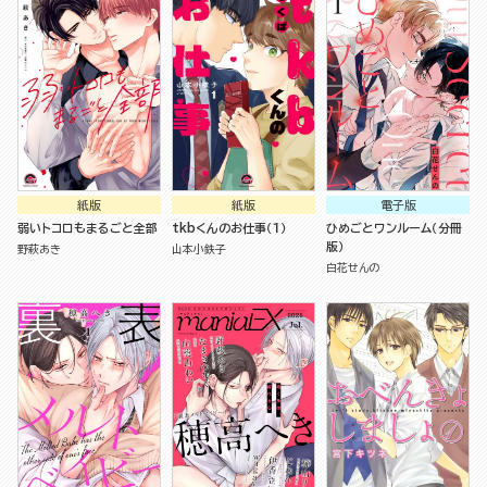
紙版
紙版
電子版
弱いトコロもまるごと全部
tkbくんのお仕事（１）
ひめごとワンルーム（分冊
版）
野萩あき
山本小鉄子
白花せんの