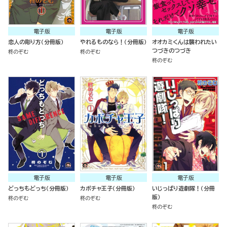
電子版
電子版
電子版
恋人の彫り方（分冊版）
やれるものなら！（分冊版）
オオカミくんは襲われたい
つづきのつづき
柊のぞむ
柊のぞむ
柊のぞむ
電子版
電子版
電子版
どっちもどっち（分冊版）
カボチャ王子（分冊版）
いじっぱり遊劇隊！（分冊
版）
柊のぞむ
柊のぞむ
柊のぞむ