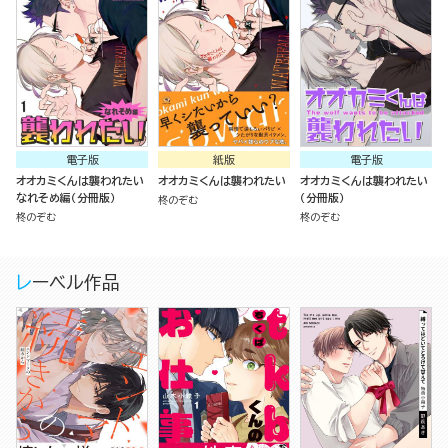
電子版
紙版
電子版
オオカミくんは襲われたい
オオカミくんは襲われたい
オオカミくんは襲われたい
なれそめ編（分冊版）
（分冊版）
柊のぞむ
柊のぞむ
柊のぞむ
レーベル作品