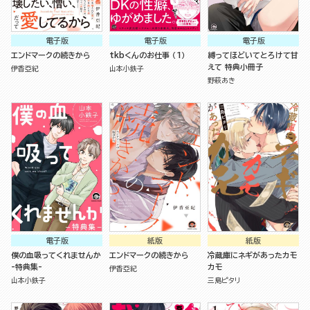
電子版
電子版
電子版
エンドマークの続きから
tkbくんのお仕事 （1）
縛ってほどいてとろけて甘
えて 特典小冊子
伊香亞紀
山本小鉄子
野萩あき
電子版
紙版
紙版
僕の血吸ってくれませんか
エンドマークの続きから
冷蔵庫にネギがあったカモ
-特典集-
カモ
伊香亞紀
山本小鉄子
三島ピタリ