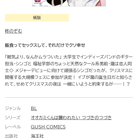
紙版
柊のぞむ
飯食ってセックスして、それだけでクソ幸せ
「眠気より、なんかムラついた」 大学生でインディーズバンドのギター
担当・シンゴと 福祉学部のちょっと天然なクール系男前・瀧は恋人同
士◇ メジャーデビューに向けて頑張るシンゴだったが、 クリスマスに
開催する大規模フェスに参加が決定！ イブが瀧の誕生日だと知らさ
れて、せめてクリスマスの夜は 一緒にいようと約束するが――！？
ジャンル
BL
シリーズ
オオカミくんは襲われたい つづきのつづき
レーベル
GUSH COMICS
出版社
海王社