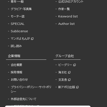
青年・一般
公式SNSアカウント
グラビア・写真集
作家一覧
モーター誌
Keyword list
SPECIAL
Author list
Sublicense
マンガよもんが
試し読み
企業情報
グループ会社
会社概要
ビーグリー
採用情報
海王社
お問い合わせ
文友舎
プライバシーポリシー・サイトポリ
新アポロ出版
シー
外部送信先について
内部通報制度について