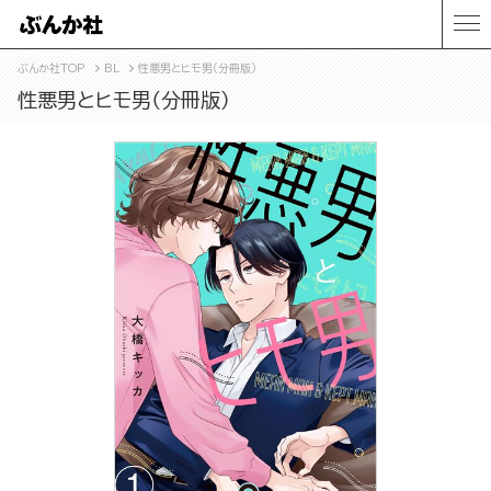
ぶんか社TOP
BL
性悪男とヒモ男（分冊版）
性悪男とヒモ男（分冊版）