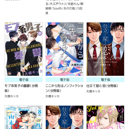
る
大江戸ウメコ
氷堂れん
御
厨翠
South
おのだ南
八田
具
電子版
電子版
電子版
モブ系男子の憂鬱（分冊
ここから先はノンフィクショ
仕立て屋と恋（分冊版）
版）
ン（分冊版）
大橋キッカ
大橋キッカ
大橋キッカ