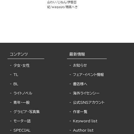
山わい
じねん
伊香亞
紀
wagayo
穂高へき
コンテンツ
最新情報
少女・女性
お知らせ
TL
フェア・イベント情報
BL
書店様へ
ライトノベル
海外ライセンシー
青年・一般
公式SNSアカウント
グラビア・写真集
作家一覧
モーター誌
Keyword list
SPECIAL
Author list