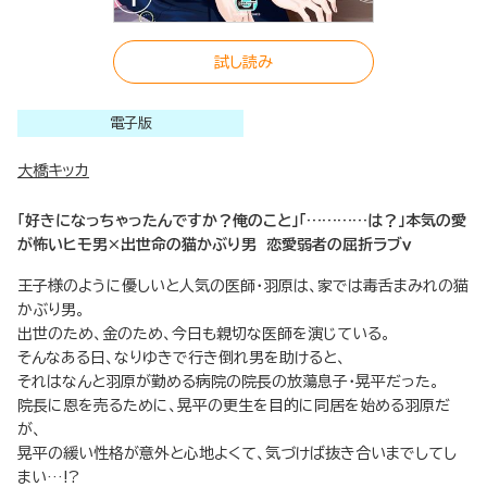
試し読み
電子版
大橋キッカ
「好きになっちゃったんですか？俺のこと」「…………は？」本気の愛
が怖いヒモ男×出世命の猫かぶり男 恋愛弱者の屈折ラブｖ
王子様のように優しいと人気の医師・羽原は、家では毒舌まみれの猫
かぶり男。
出世のため、金のため、今日も親切な医師を演じている。
そんなある日、なりゆきで行き倒れ男を助けると、
それはなんと羽原が勤める病院の院長の放蕩息子・晃平だった。
院長に恩を売るために、晃平の更生を目的に同居を始める羽原だ
が、
晃平の緩い性格が意外と心地よくて、気づけば抜き合いまでしてし
まい…!?