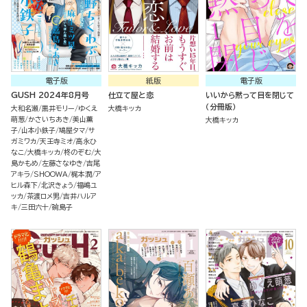
電子版
紙版
電子版
GUSH 2024年8月号
仕立て屋と恋
いいから黙って目を閉じて
（分冊版）
大和名瀬
黒井モリー
ゆくえ
大橋キッカ
萌葱
かさいちあき
美山薫
大橋キッカ
子
山本小鉄子
鳩屋タマ
サ
ガミワカ
天王寺ミオ
高永ひ
なこ
大橋キッカ
柊のぞむ
大
島かもめ
左藤さなゆき
吉尾
アキラ
SHOOWA
梶本潤
ア
ヒル森下
北沢きょう
福嶋ユ
ッカ
茶渡ロメ男
吉井ハルア
キ
三田六十
碗島子