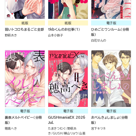
紙版
紙版
電子版
弱いトコロもまるごと全部
tkbくんのお仕事（１）
ひめごとワンルーム（分冊
版）
野萩あき
山本小鉄子
白花せんの
電子版
電子版
電子版
裏表メルトベイビー（分冊
GUSHmaniaEX 2026
おべんきょしましょ（分冊
版）
Jul.
版）
穂高へき
たまきつむぐ
野萩あ
宮下キツネ
き
GUSH
樺山リョウ
山葵