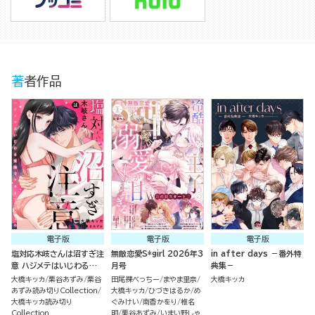
著者作品
電子版
電子版
電子版
塩対応木岐さんは沼すぎ注
無敵恋愛S*girl 2026年3
in after days －番外特
意 ハジメテはいじわる愛
月号
典集－
撫でナカまでとろとろ（単
大橋キッカ
栗谷あずみ
栗谷
田尾裸べっちー
まやま里奈
大橋キッカ
話版）
あずみ読み切りCollection
大橋キッカ
ひづきはるか
め
大橋キッカ読み切り
ぐみけい
南香かをり
椎名
Collection
明
栗谷あずみ
いまい野しゃ