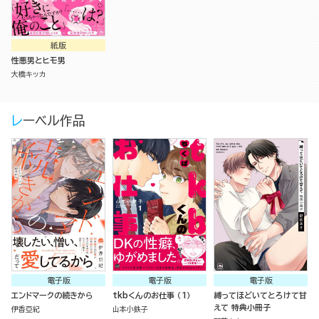
紙版
性悪男とヒモ男
大橋キッカ
レーベル作品
電子版
電子版
電子版
エンドマークの続きから
tkbくんのお仕事 （1）
縛ってほどいてとろけて甘
えて 特典小冊子
伊香亞紀
山本小鉄子