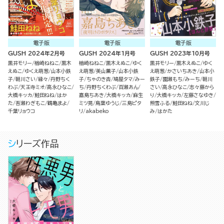
電子版
電子版
電子版
GUSH 2024年2月号
GUSH 2024年1月号
GUSH 2023年10月号
黒井モリー
楢崎ねねこ
黒木
楢崎ねねこ
黒木えぬこ
ゆく
黒井モリー
黒木えぬこ
ゆく
えぬこ
ゆくえ萌葱
山本小鉄
え萌葱
美山薫子
山本小鉄
え萌葱
かさいちあき
山本小
子
朝川さい
縁々
丹野ちく
子
ちゃのき杏
鳩屋タマ
みー
鉄子
園瀬もち
みーち
朝川
わぶ
天王寺ミオ
高永ひなこ
ち
丹野ちくわぶ
百瀬あん
さい
高永ひなこ
志々藤から
大橋キッカ
鮭田ねね
はか
嘉島ちあき
大橋キッカ
麻生
り
大橋キッカ
左藤さなゆき
た
吾瀬わぎもこ
鶴亀まよ
ミツ晃
鳥葉ゆうじ
三島ピタ
熊雪ふる
鮭田ねね
文川じ
千葉リョウコ
リ
akabeko
み
はかた
シリーズ作品