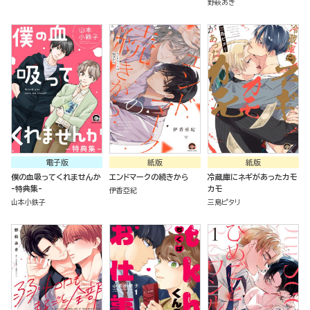
野萩あき
電子版
紙版
紙版
僕の血吸ってくれませんか
エンドマークの続きから
冷蔵庫にネギがあったカモ
-特典集-
カモ
伊香亞紀
山本小鉄子
三島ピタリ