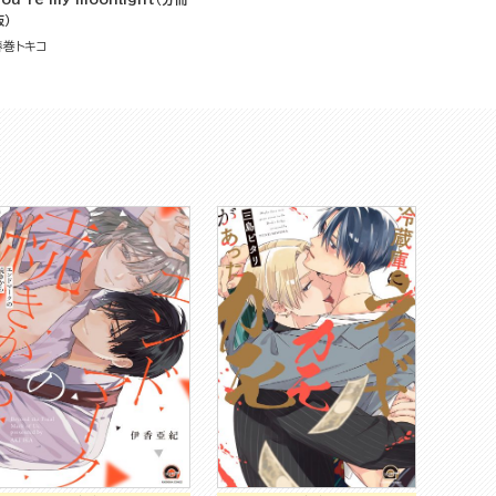
版）
春巻トキコ