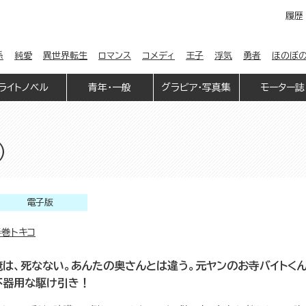
履歴
係
純愛
異世界転生
ロマンス
コメディ
王子
浮気
勇者
ほのぼ
ライトノベル
青年・一般
グラビア・写真集
モーター誌
）
電子版
春巻トキコ
俺は、死なない。あんたの奥さんとは違う。元ヤンのお寺バイトく
不器用な駆け引き！