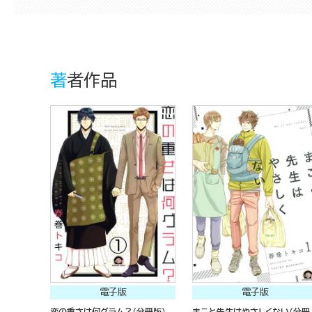
著者作品
電子版
電子版
恋の重さは何グラム？（分冊版）
まこと先生はやさしくない（分冊