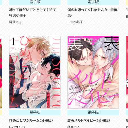
電子版
電子版
縛ってほどいてとろけて甘えて
僕の血吸ってくれませんか -特典
特典小冊子
集-
野萩あき
山本小鉄子
電子版
電子版
ひめごとワンルーム（分冊版）
裏表メルトベイビー（分冊版）
G
白花せんの
穂高へき