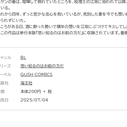
元ヤンの番は、喧嘩して倒れていたところを、税理士の江坂に拾われて以降
ている。
それから四年、ずっと密かな恋心を抱いているが、死別した妻を今でも想い
えられずにいた。
ところがある日、酒に酔った勢いで積年の想いを江坂にぶつけてキスしてし
※この作品は単行本版『思い知るのはお前の方だ』に収録されています。重
ジャンル
BL
シリーズ
思い知るのはお前の方だ
レーベル
GUSH COMICS
出版社
海王社
定価
本体200円 ＋ 税
発売日
2025/07/04