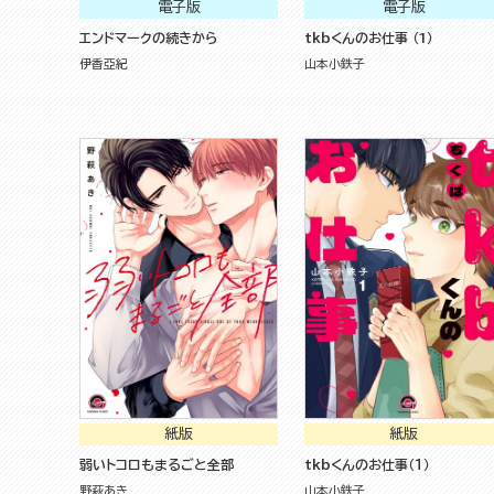
電子版
電子版
エンドマークの続きから
tkbくんのお仕事 （1）
伊香亞紀
山本小鉄子
紙版
紙版
弱いトコロもまるごと全部
tkbくんのお仕事（１）
野萩あき
山本小鉄子