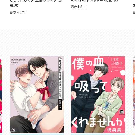
冊版）
春巻トキコ
春巻トキコ