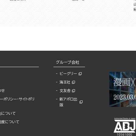
グループ会社
ビーグリー
海王社
わせ
文友舎
ーポリシー・サイトポリ
新アポロ出
版
先について
制度について