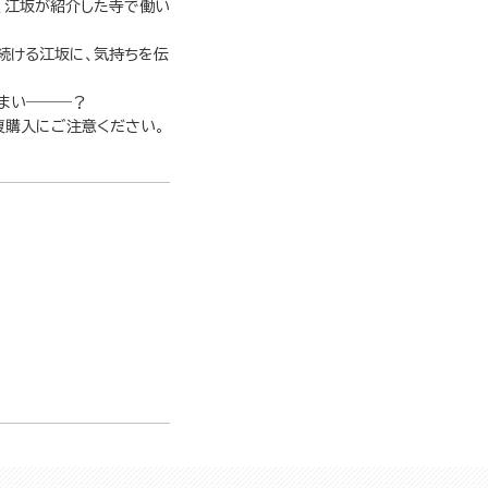
、江坂が紹介した寺で働い
続ける江坂に、気持ちを伝
まい―――？
複購入にご注意ください。