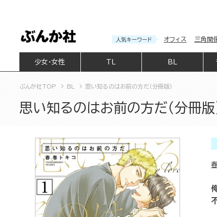
オフィス
三角関
人気キーワード
少女・女性
TL
BL
ぶんか社TOP
BL
思い知るのはお前の方だ（分冊版）
思い知るのはお前の方だ（分冊版