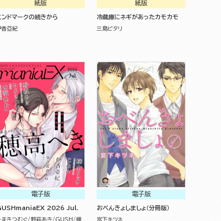
紙版
紙版
エンドマークの続きから
冷蔵庫にネギがあったカモカモ
伊香亞紀
三島ピタリ
電子版
電子版
USHmaniaEX 2026 Jul.
おべんきょしましょ（分冊版）
たまきつむぐ
野萩あき
GUSH
樺
宮下キツネ