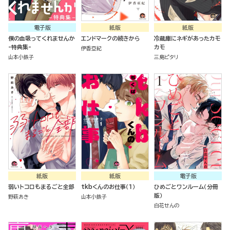
電子版
紙版
紙版
僕の血吸ってくれませんか
エンドマークの続きから
冷蔵庫にネギがあったカモ
-特典集-
カモ
伊香亞紀
山本小鉄子
三島ピタリ
紙版
紙版
電子版
弱いトコロもまるごと全部
tkbくんのお仕事（１）
ひめごとワンルーム（分冊
版）
野萩あき
山本小鉄子
白花せんの