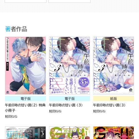
著者作品
電子版
電子版
紙版
午前0時の甘い罠（2） 特典
午前0時の甘い罠 （3）
午前0時の甘い罠（３）
小冊子
鮭田ねね
鮭田ねね
鮭田ねね