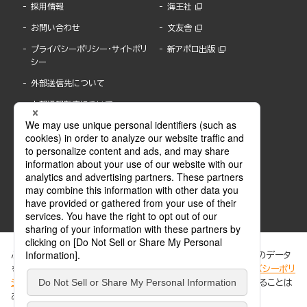
採用情報
海王社
お問い合わせ
文友舎
プライバシーポリシー・サイトポリ
新アポロ出版
シー
外部送信先について
内部通報制度について
ぶんか社が運営するサイトでは、利便性向上のためにCookie等のデータ
を使用しています。 当社のCookieについての詳細は、「
プライバシーポリ
シー
」をご覧ください。当サイトでは、訪問者の個人情報を追跡することは
ABJマークは、この電子書店・電子書籍配信サービスが、著作権者からコンテンツ使用許諾を
ありません。
得た正規版配信サービスであることを示す登録商標(登録番号 第6091713号)です。