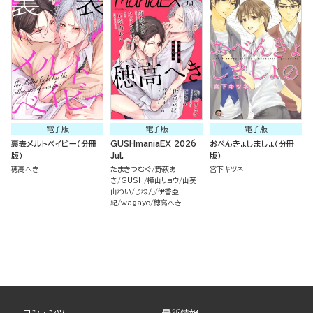
電子版
電子版
電子版
裏表メルトベイビー（分冊
GUSHmaniaEX 2026
おべんきょしましょ（分冊
版）
Jul.
版）
穂高へき
たまきつむぐ
野萩あ
宮下キツネ
き
GUSH
樺山リョウ
山葵
山わい
じねん
伊香亞
紀
wagayo
穂高へき