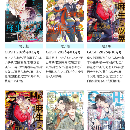
電子版
電子版
電子版
GUSH 2026年03月号
GUSH 2026年01月号
GUSH 2025年10月号
かさいちあき
美山薫子
山本
黒井モリー
かさいちあき
美
ゆくえ萌葱
かさいちあき
山
小鉄子
園瀬もち
野花さお
山薫子
園瀬もち
野花さお
本小鉄子
みーち
山中ヒコ
り
天王寺ミオ
百瀬あん
高永
り
高永ひなこ
嘉島ちあき
野花さおり
丹野ちくわぶ
黒
ひなこ
嘉島ちあき
麻生ミツ
鮭田ねね
もちぱむ
今井ゆう
岩チハヤ
左藤さなゆき
麻生
晃
鮭田ねね
吉井ハルアキ
み
大村あも
ミツ晃
熊雪ふる
鮭田ねね
秋鮭こぐま
他
白松
藤河るり
式夏緒
他