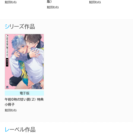
版）
鮭田ねね
鮭田ねね
鮭田ねね
シリーズ作品
電子版
午前0時の甘い罠（2） 特典
小冊子
鮭田ねね
レーベル作品