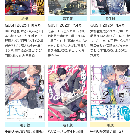
紙版
電子版
電子版
GUSH 2025年10月号
GUSH 2025年7月号
GUSH 2025年4月号
ゆくえ萌葱
かさいちあき
山
黒井モリー
黒木えぬこ
ゆく
大和名瀬
黒木えぬこ
ゆくえ
本小鉄子
みーち
山中ヒコ
え萌葱
風緒
美山薫子
山本
萌葱
山本小鉄子
ココミ
三栖
野花さおり
丹野ちくわぶ
黒
小鉄子
ココミ
高永ひなこ
た
よこ
山中ヒコ
丹野ちくわぶ
岩チハヤ
左藤さなゆき
麻生
まきつむぐ
ちづなる
嘉島ち
天王寺ミオ
百瀬あん
たまき
ミツ晃
熊雪ふる
鮭田ねね
あき
鮭田ねね
春山モト
今
つむぐ
鮭田ねね
ほじゃな
白松
藤河るり
式夏緒
井ゆうみ
式夏緒
電子版
電子版
紙版
午前0時の甘い罠（分冊版）
ハッピーパラサイト（分冊
午前0時の甘い罠 （2）