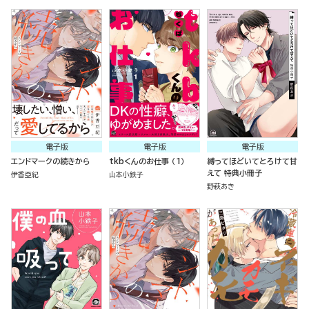
電子版
電子版
電子版
エンドマークの続きから
tkbくんのお仕事 （1）
縛ってほどいてとろけて甘
えて 特典小冊子
伊香亞紀
山本小鉄子
野萩あき