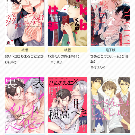
紙版
紙版
電子版
弱いトコロもまるごと全部
tkbくんのお仕事（１）
ひめごとワンルーム（分冊
版）
野萩あき
山本小鉄子
白花せんの