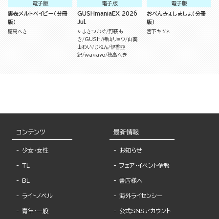
電子版
電子版
電子版
裏表メルトベイビー（分冊
GUSHmaniaEX 2026
おべんきょしましょ（分冊
版）
Jul.
版）
穂高へき
たまきつむぐ
野萩あ
宮下キツネ
き
GUSH
樺山リョウ
山葵
山わい
じねん
伊香亞
紀
wagayo
穂高へき
コンテンツ
最新情報
少女・女性
お知らせ
TL
フェア・イベント情報
BL
書店様へ
ライトノベル
海外ライセンシー
青年・一般
公式SNSアカウント