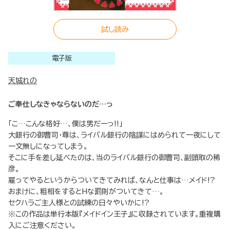
試し読み
電子版
天城れの
ご奉仕しなきゃならないのだ…っ
「こ…こんな格好…、僕は男だーっ!!」
大銀行の御曹司・尊は、ライバル銀行の陰謀にはめられて一夜にして
一文無しになってしまう。
そこに手を差し延べたのは、当のライバル銀行の御曹司、副頭取の稀
彦。
雇ってやるというからついてきてみれば、なんと仕事は…メイド!?
おまけに、粗相をするとHな罰則がついてきて…。
セクハラご主人様との試練の日々やいかに!?
※この作品は単行本版『メイドイン王子』に収録されています。重複購
入にご注意ください。