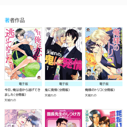
著者作品
電子版
電子版
電子版
今日、俺は恋から逃げてき
鬼に発情（分冊版）
俺様のトリコ（分冊版）
ました（分冊版）
天城れの
天城れの
天城れの