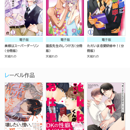
電子版
電子版
電子版
奥様はスーパーダーリン
園長先生のしつけ方（分冊
ただいま恋愛研修中！（分
（分冊版）
版）
冊版）
天城れの
天城れの
天城れの
レーベル作品