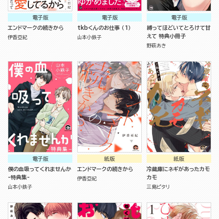
電子版
電子版
電子版
エンドマークの続きから
tkbくんのお仕事 （1）
縛ってほどいてとろけて甘
えて 特典小冊子
伊香亞紀
山本小鉄子
野萩あき
電子版
紙版
紙版
僕の血吸ってくれませんか
エンドマークの続きから
冷蔵庫にネギがあったカモ
-特典集-
カモ
伊香亞紀
山本小鉄子
三島ピタリ