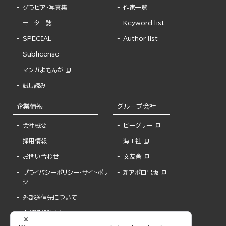
グラビア・写真集
作家一覧
モーター誌
Keyword list
SPECIAL
Author list
Sublicense
マンガよもんが
試し読み
企業情報
グループ会社
会社概要
ビーグリー
採用情報
海王社
お問い合わせ
文友舎
プライバシーポリシー・サイトポリ
新アポロ出版
シー
外部送信先について
内部通報制度について