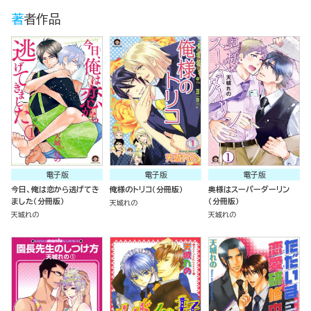
著者作品
電子版
電子版
電子版
今日、俺は恋から逃げてき
俺様のトリコ（分冊版）
奥様はスーパーダーリン
ました（分冊版）
（分冊版）
天城れの
天城れの
天城れの