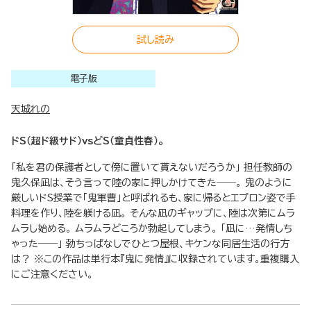
試し読み
電子版
天城れの
ドS（超ド級サド）vsどS（童貞性春）。
「私を君の保護者として傍に置いて貰えないだろうか」 担任教師の
鬼久保凪は、そう言って陸の家に押しかけてきた――。 鬼のように
厳しいドS授業で「鬼軍曹」と呼ばれるも、家に帰るとエプロン姿で手
料理を作り、陸を躾ける凪。 そんな凪のギャップに、陸は次第にムラ
ムラし始める。 ムラムラどころか勃起してしまう。 「凪に…発情しち
ゃった――」 勃ちっぱなしでひとつ屋根、キケンな同居生活の行方
は？ ※この作品は単行本『鬼に発情』に収録されています。重複購入
にご注意ください。