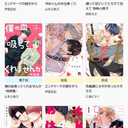
エンドマークの続きから
tkbくんのお仕事 （1）
縛ってほどいてとろけて甘
えて 特典小冊子
伊香亞紀
山本小鉄子
野萩あき
電子版
紙版
紙版
僕の血吸ってくれませんか
エンドマークの続きから
冷蔵庫にネギがあったカモ
-特典集-
カモ
伊香亞紀
山本小鉄子
三島ピタリ