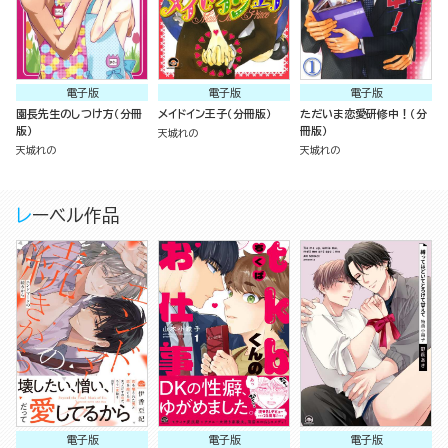
電子版
電子版
電子版
園長先生のしつけ方（分冊
メイドイン王子（分冊版）
ただいま恋愛研修中！（分
版）
冊版）
天城れの
天城れの
天城れの
レーベル作品
電子版
電子版
電子版