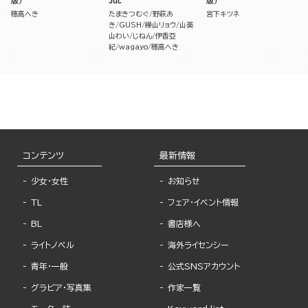
版）
Jul.
版）
穂高へき
たまきつむぐ
野萩あ
宮下キツネ
き
GUSH
樺山リョウ
山葵
山わい
じねん
伊香亞
紀
wagayo
穂高へき
コンテンツ
最新情報
少女・女性
お知らせ
TL
フェア・イベント情報
BL
書店様へ
ライトノベル
海外ライセンシー
青年・一般
公式SNSアカウント
グラビア・写真集
作家一覧