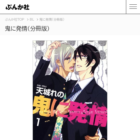
ぶんか社TOP
BL
鬼に発情（分冊版）
鬼に発情（分冊版）