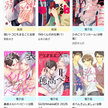
紙版
紙版
電子版
弱いトコロもまるごと全部
tkbくんのお仕事（１）
ひめごとワンルーム（分冊
版）
野萩あき
山本小鉄子
白花せんの
電子版
電子版
電子版
裏表メルトベイビー（分冊
GUSHmaniaEX 2026
おべんきょしましょ（分冊