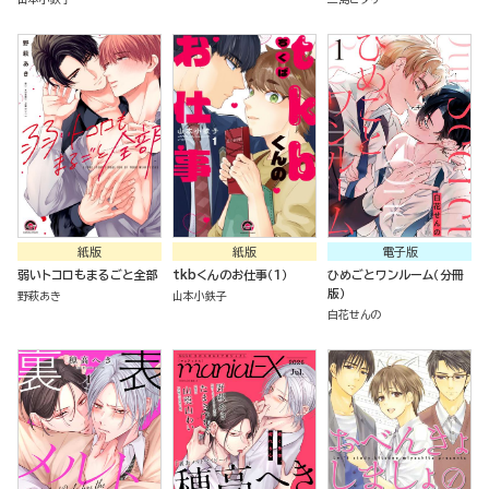
紙版
紙版
電子版
弱いトコロもまるごと全部
tkbくんのお仕事（１）
ひめごとワンルーム（分冊
版）
野萩あき
山本小鉄子
白花せんの