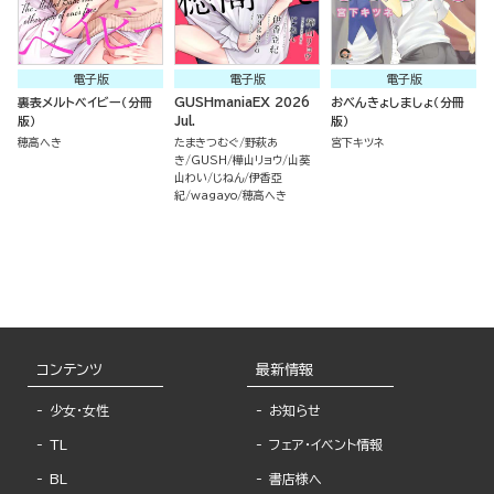
電子版
電子版
電子版
裏表メルトベイビー（分冊
GUSHmaniaEX 2026
おべんきょしましょ（分冊
版）
Jul.
版）
穂高へき
たまきつむぐ
野萩あ
宮下キツネ
き
GUSH
樺山リョウ
山葵
山わい
じねん
伊香亞
紀
wagayo
穂高へき
コンテンツ
最新情報
少女・女性
お知らせ
TL
フェア・イベント情報
BL
書店様へ