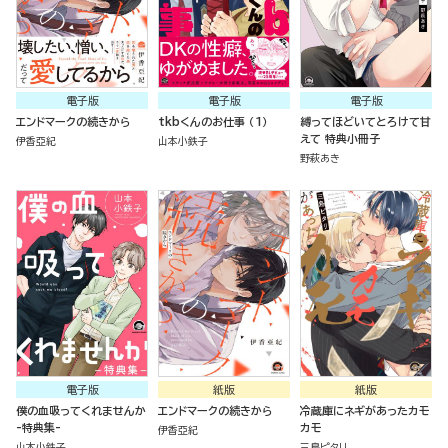
電子版
電子版
電子版
エンドマークの続きから
tkbくんのお仕事 （1）
縛ってほどいてとろけて甘
えて 特典小冊子
伊香亞紀
山本小鉄子
野萩あき
電子版
紙版
紙版
僕の血吸ってくれませんか
エンドマークの続きから
冷蔵庫にネギがあったカモ
-特典集-
カモ
伊香亞紀
山本小鉄子
三島ピタリ