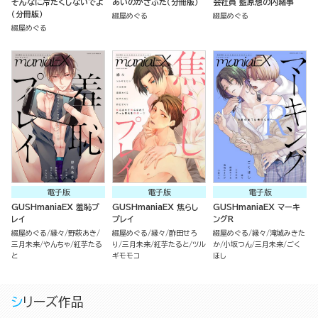
そんなに冷たくしないでよ
あいのかさぶた（分冊版）
会社員 藍原想の内緒事
（分冊版）
綴屋めぐる
綴屋めぐる
綴屋めぐる
電子版
電子版
電子版
GUSHmaniaEX 羞恥プ
GUSHmaniaEX 焦らし
GUSHmaniaEX マーキ
レイ
プレイ
ングR
綴屋めぐる
縁々
野萩あき
綴屋めぐる
縁々
酢田せろ
綴屋めぐる
縁々
滝城みきた
三月未来
やんちゃ
紅芋たる
り
三月未来
紅芋たると
ツル
か
小坂つん
三月未来
ごく
と
ギモモコ
ほし
シリーズ作品