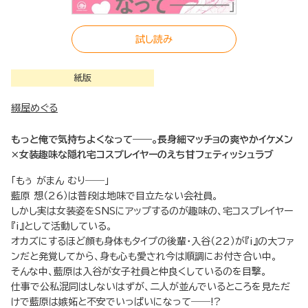
試し読み
紙版
綴屋めぐる
もっと俺で気持ちよくなって――。長身細マッチョの爽やかイケメン
×女装趣味な隠れ宅コスプレイヤーのえち甘フェティッシュラブ
「もぅ がまん むり――」
藍原 想（26）は普段は地味で目立たない会社員。
しかし実は女装姿をSNSにアップするのが趣味の、宅コスプレイヤー
『i』として活動している。
オカズにするほど顔も身体もタイプの後輩・入谷（22）が『i』の大ファ
ンだと発覚してから、身も心も愛され今は順調にお付き合い中。
そんな中、藍原は入谷が女子社員と仲良くしているのを目撃。
仕事で公私混同はしないはずが、二人が並んでいるところを見ただ
けで藍原は嫉妬と不安でいっぱいになって――!?