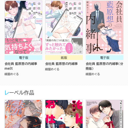
電子版
紙版
電子版
会社員 藍原想の内緒事
会社員 藍原想の内緒事
会社員 藍原想の内緒事（分
melt
冊版）
綴屋めぐる
綴屋めぐる
綴屋めぐる
レーベル作品