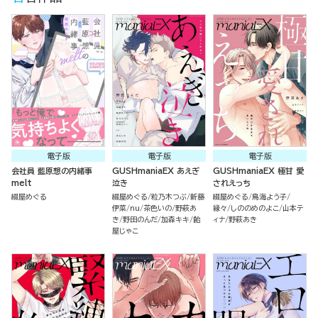
電子版
電子版
電子版
会社員 藍原想の内緒事
GUSHmaniaEX あえぎ
GUSHmaniaEX 極甘 愛
melt
泣き
されえっち
綴屋めぐる
綴屋めぐる
粒乃木つぶ
新藤
綴屋めぐる
鳥海よう子
伊菜
nu
茶色いの
野萩あ
縁々
しののめのよこ
山本テ
き
野田のんだ
加森キキ
飴
ィナ
野萩あき
屋じゃこ