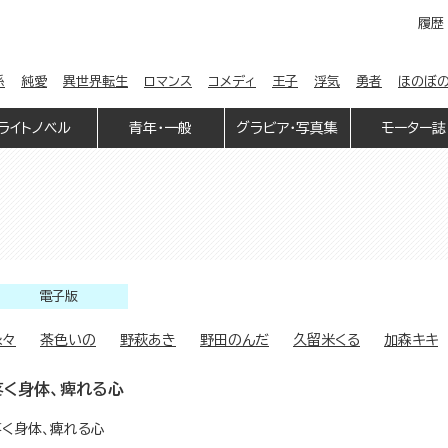
履歴
係
純愛
異世界転生
ロマンス
コメディ
王子
浮気
勇者
ほのぼ
ライトノベル
青年・一般
グラビア・写真集
モーター誌
電子版
縁々
茶色いの
野萩あき
野田のんだ
久留米くる
加森キキ
疼く身体、痺れる心
疼く身体、痺れる心