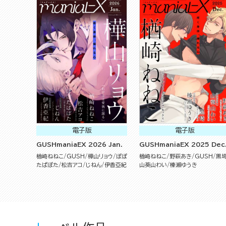
電子版
電子版
GUSHmaniaEX 2026 Jan.
GUSHmaniaEX 2025 Dec
楢崎ねねこ
GUSH
樺山リョウ
ぽぽ
楢崎ねねこ
野萩あき
GUSH
黒
たぱぽた
松吉アコ
じねん
伊香亞紀
山葵山わい
榛瀬ゆうき