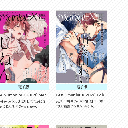
電子版
電子版
GUSHmaniaEX 2026 Mar.
GUSHmaniaEX 2026 Feb.
たまきつむぐ
GUSH
ぽぽたぱぽ
めがね
野田のんだ
GUSH
山葵山
た
じねん
しりの
wagayo
わい
榛瀬ゆうき
伊香亞紀