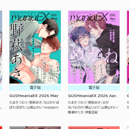
電子版
電子版
GUSHmaniaEX 2026 May
GUSHmaniaEX 2026 Apr.
たまきつむぐ
野萩あき
GUSH
ぽ
たまきつむぐ
野萩あき
めが
し
ぽたぱぽた
山葵山わい
wagayo
ね
GUSH
樺山リョウ
山葵山わい
榛瀬ゆうき
伊香亞紀