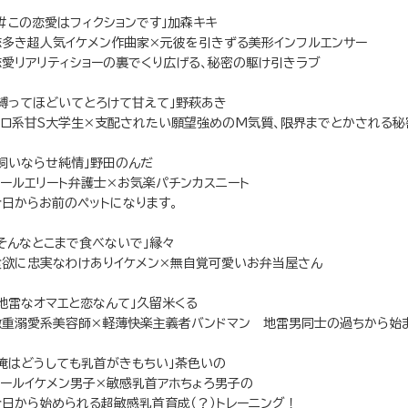
「＃この恋愛はフィクションです」加森キキ
恋多き超人気イケメン作曲家×元彼を引きずる美形インフルエンサー
恋愛リアリティショーの裏でくり広げる、秘密の駆け引きラブ
「縛ってほどいてとろけて甘えて」野萩あき
エロ系甘S大学生×支配されたい願望強めのM気質、限界までとかされる秘
「飼いならせ純情」野田のんだ
クールエリート弁護士×お気楽パチンカスニート
今日からお前のペットになります。
「そんなとこまで食べないで」縁々
食欲に忠実なわけありイケメン×無自覚可愛いお弁当屋さん
「地雷なオマエと恋なんて」久留米くる
激重溺愛系美容師×軽薄快楽主義者バンドマン 地雷男同士の過ちから始
「俺はどうしても乳首がきもちい」茶色いの
クールイケメン男子×敏感乳首アホちょろ男子の
今日から始められる超敏感乳首育成（？）トレーニング！