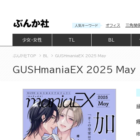
オフィス
三角関
人気キーワード
少女・女性
TL
BL
ぶんか社TOP
BL
GUSHmaniaEX 2025 May
GUSHmaniaEX 2025 May