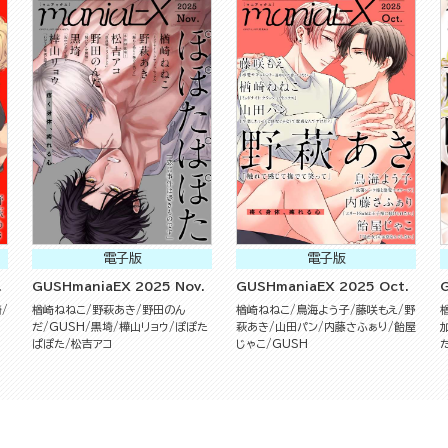
電子版
電子版
.
GUSHmaniaEX 2025 Nov.
GUSHmaniaEX 2025 Oct.
埼
楢崎ねねこ
野萩あき
野田のん
楢崎ねねこ
鳥海よう子
藤咲もえ
野
だ
GUSH
黒埼
樺山リョウ
ぽぽた
萩あき
山田パン
内藤さふぁり
飴屋
ぱぽた
松吉アコ
じゃこ
GUSH