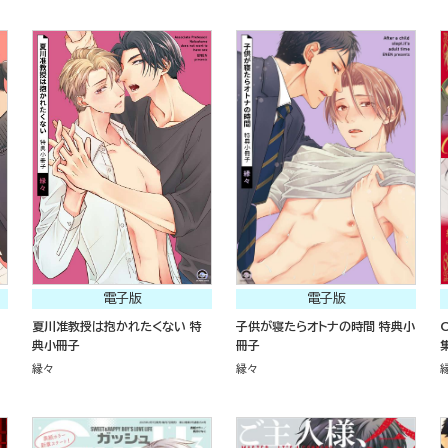
電子版
電子版
夏川准教授は抱かれたくない 特
子供が寝たらオトナの時間 特典小
典小冊子
冊子
縁々
縁々