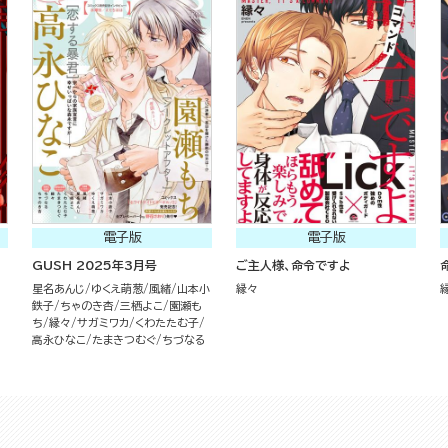
電子版
電子版
GUSH 2025年3月号
ご主人様、命令ですよ
星名あんじ
ゆくえ萌葱
風緒
山本小
縁々
鉄子
ちゃのき杏
三栖よこ
園瀬も
ち
縁々
サガミワカ
くわたたむ子
高永ひなこ
たまきつむぐ
ちづなる