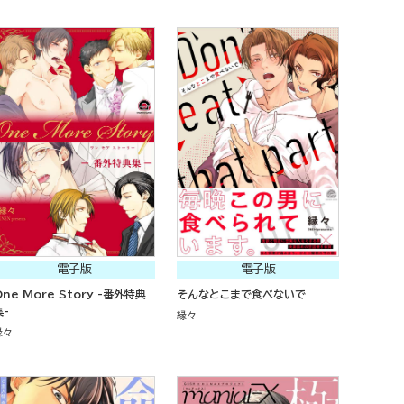
電子版
電子版
One More Story -番外特典
そんなとこまで食べないで
集-
縁々
縁々