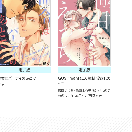
電子版
電子版
命令はパーティのあとで
GUSHmaniaEX 極甘 愛されえ
っち
縁々
綴屋めぐる
鳥海よう子
縁々
しのの
めのよこ
山本ティナ
野萩あき