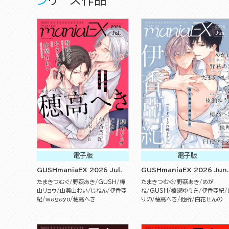
電子版
電子版
GUSHmaniaEX 2026 Jul.
GUSHmaniaEX 2026 Jun.
たまきつむぐ
野萩あき
GUSH
樺
たまきつむぐ
野萩あき
めが
山リョウ
山葵山わい
じねん
伊香亞
ね
GUSH
榛瀬ゆうき
伊香亞紀
紀
wagayo
穂高へき
りの
穂高へき
他所
白花せんの