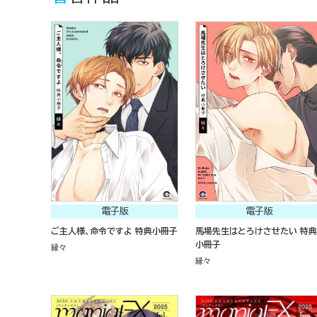
電子版
電子版
ご主人様、命令ですよ 特典小冊子
馬場先生はとろけさせたい 特典
小冊子
縁々
縁々