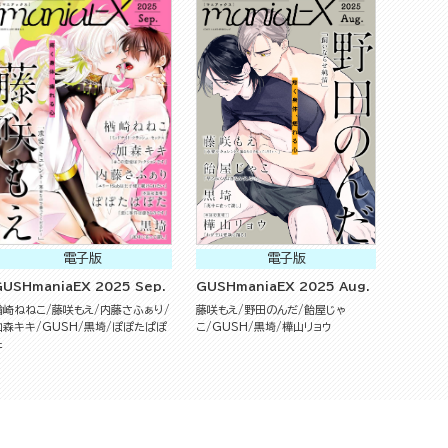
電子版
電子版
GUSHmaniaEX 2025 Sep.
GUSHmaniaEX 2025 Aug.
楢崎ねねこ
藤咲もえ
内藤さふぁり
藤咲もえ
野田のんだ
飴屋じゃ
加森キキ
GUSH
黒埼
ぽぽたぱぽ
こ
GUSH
黒埼
樺山リョウ
た